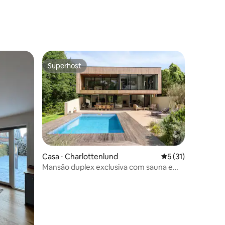
ções
Superhost
Superhost
Casa ⋅ Charlottenlund
5 de uma avaliação
5 (31)
Mansão duplex exclusiva com sauna e
ções
piscina