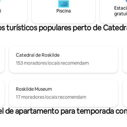
antigos. Muito romântico. Este
Serviços opcionais,
Estac
lugar para estar atento. Muito
lado do aeroporto e transporte
i
Piscina
gratui
ficam apenas para apreciar a v
ista particular, estão
todas as estações.
is mediante solicitação.
 turísticos populares perto de Catedr
Catedral de Roskilde
153 moradores locais recomendam
Roskilde Museum
17 moradores locais recomendam
el de apartamento para temporada com