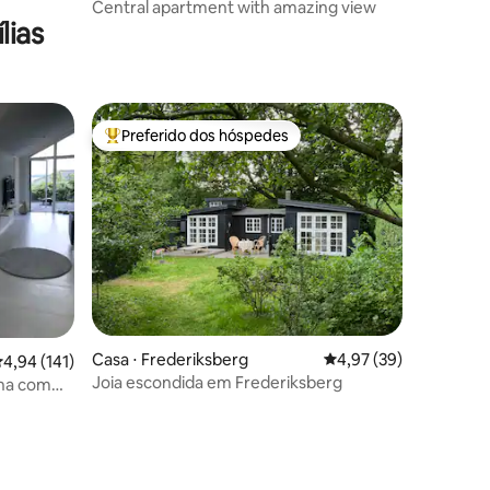
Central apartment with amazing view
lias
Preferido dos hóspedes
os hóspedes
Entre os melhores preferidos dos hóspedes
Casa ⋅ Frederiksberg
4,97 de uma avaliação
4,97 (39)
,94 de uma avaliação média de 5, 141 avaliações
4,94 (141)
Joia escondida em Frederiksberg
na com