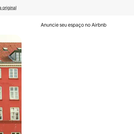
 original
Anuncie seu espaço no Airbnb
 deslizando o dedo na tela.