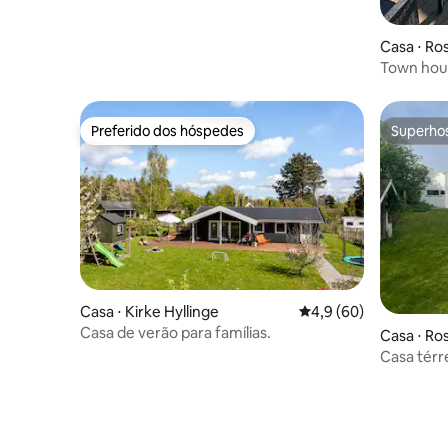
Casa ⋅ Ros
Town hous
Preferido dos hóspedes
Superho
Preferido dos hóspedes
Superho
Casa ⋅ Kirke Hyllinge
4,9 de uma avaliação 
4,9 (60)
Casa de verão para famílias.
Casa ⋅ Ros
Casa térr