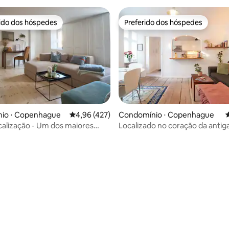
rido dos hóspedes
Preferido dos hóspedes
 melhores preferidos dos hóspedes
Preferido dos hóspedes
io ⋅ Copenhague
4,96 de uma avaliação média de 5, 427 avalia
4,96 (427)
Condomínio ⋅ Copenhague
4
calização - Um dos maiores
Localizado no coração da antig
édia de 5, 111 avaliações
s de CPH
Copenhague