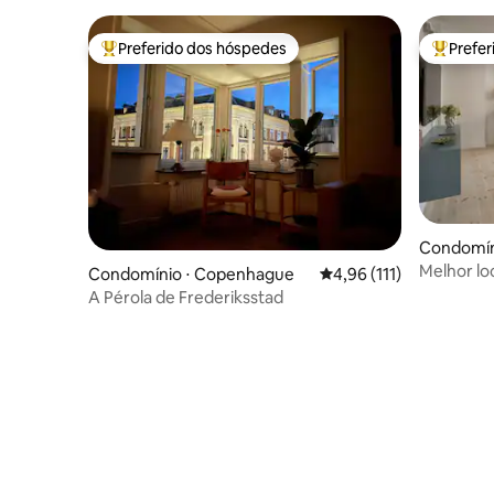
Preferido dos hóspedes
Prefe
Entre os melhores preferidos dos hóspedes
Entre os
Condomín
Melhor lo
Condomínio ⋅ Copenhague
4,96 de uma avaliação m
4,96 (111)
banheiro
A Pérola de Frederiksstad