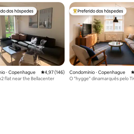
rido dos hóspedes
Preferido dos hóspedes
 melhores preferidos dos hóspedes
Entre os melhores preferidos d
édia de 5, 126 avaliações
io ⋅ Copenhague
4,97 de uma avaliação média de 5, 146 avalia
4,97 (146)
Condomínio ⋅ Copenhague
4
2 flat near the Bellacenter
O "hygge" dinamarquês pelo Tiv
Harbour Baths