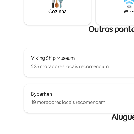
contemporânea. Propriedade histórica
atrações culturais. 
construída em 1789, uma vez um teatro
como tras
Cozinha
Wi-F
Este espaço também é perfeito para
com motor
reuniões de negócios/estadias de
disponíve
trabalho de períodos mais longos ou mais
Outros pontos
curtos
Viking Ship Museum
225 moradores locais recomendam
Byparken
19 moradores locais recomendam
Alugu