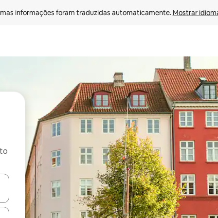
mas informações foram traduzidas automaticamente. 
Mostrar idioma
ito
ore-os usando as seta para cima e para baixo do teclado ou tocando e