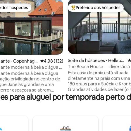
o dos hóspedes
Preferido dos hóspedes
o dos hóspedes
Entre os melhores preferidos d
Suíte de hóspedes ⋅ Hellebæ
4
édia de 5, 168 avaliações
uante ⋅ Copenhagu
4,98 de uma avaliação média de 5, 132 avalia
4,98 (132)
k
The Beach House — diversão à 
uante moderna à beira d'água ·
água
ntral nobre
Esta casa de praia está situada
uante moderna à beira d'água
diretamente na praia com uma 
zação privilegiada no centro de
180 graus para a Suécia e Kron
des e uma
Grandes atividades de lazer (o 
correr espaçosa se abrem
s para aluguel por temporada perto de
floresta, lagos, Castelo de Kro
te para a água, criando um
Søfartsmuseet (Atração da Une
estar luminoso e tranquilo. A
Você vai adorar esta casa devid
uante está localizada em uma
fabulosa vista para o mar, avali
siva à beira d'água, ao lado da
para o mar e a luz. Do outro lad
o Parque da Ópera, com fácil
estrada está a floresta preserv
transporte público, mercearia,
Teglstruphegn com grandes ca
 cidade, restaurantes e