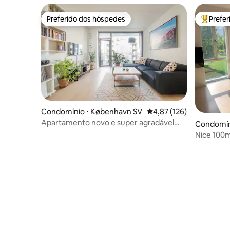
Preferido dos hóspedes
Prefe
Preferido dos hóspedes
Entre os
Condomínio ⋅ København SV
4,87 de uma avaliação m
4,87 (126)
Apartamento novo e super agradável
Condomín
com vista para o mar
Nice 100m