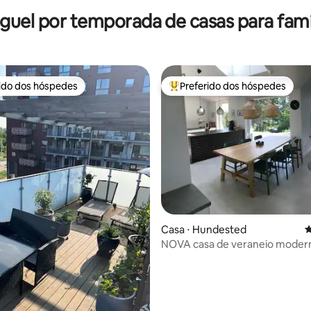
guel por temporada de casas para famí
rido dos hóspedes
Preferido dos hóspedes
 melhores preferidos dos hóspedes
Entre os melhores preferidos d
 média de 5, 3 avaliações
Casa ⋅ Hundested
4
NOVA casa de veraneio moder
vista para o mar.