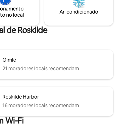
 é um
piscina aquecida. Ótimas oportunidades
ionamento
s hóspedes
para atividades ao ar livre, como
Ar-condicionado
to no local
ista em
caminhadas, ciclismo ou SUP em lagos e
fiordes próximos.
al de Roskilde
Gimle
21 moradores locais recomendam
Roskilde Harbor
16 moradores locais recomendam
 Wi-Fi