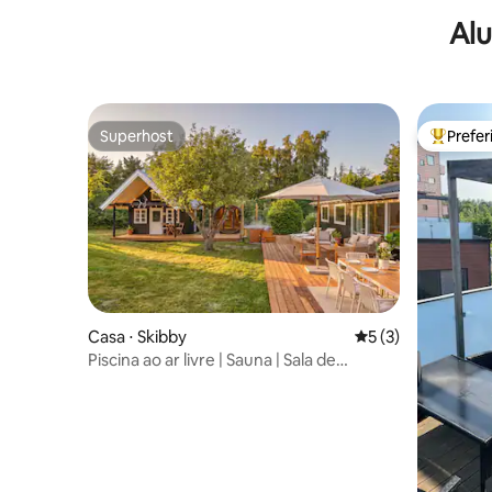
Alu
Superhost
Prefe
Superhost
Entre os
Casa ⋅ Skibby
5 de uma avaliação
5 (3)
Piscina ao ar livre | Sauna | Sala de
atividades | Cinema