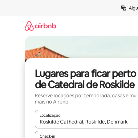
Pular
Algu
para
o
conteúdo
Lugares para ficar perto
de Catedral de Roskilde
Reserve locações por temporada, casas e mu
mais no Airbnb
Localização
Quando os resultados estiverem disponíveis, expl
Check-in