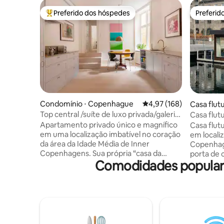
Preferido dos hóspedes
Preferid
Entre os melhores preferidos dos hóspedes
Preferid
Condomínio ⋅ Copenhague
4,97 de uma avaliação m
4,97 (168)
Casa flut
e
Top central /suíte de luxo privada/galeria
Casa flut
de arte
Região ce
Apartamento privado único e magnífico
Casa flut
em uma localização imbatível no coração
em locali
da área da Idade Média de Inner
Copenhague Janelas gran
Copenhagens. Sua própria “casa da
porta de 
Comodidades populare
cidade” com uma entrada privativa de
diretamen
uma rua lateral tranquila. Um luxo de alta
espaço de 
qualidade espalhado por 140 m², você
casa flut
fica em um apartamento de luxo com
área exclu
galeria de arte de fusão Móveis de
Ópera e d
design, cozinha feita à mão, pisos de
acesso a 
madeira, tetos altos, arte
centro da