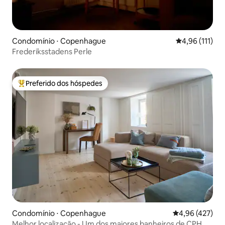
Condomínio ⋅ Copenhague
4,96 de uma av
4,96 (111)
Frederiksstadens Perle
Preferido dos hóspedes
Entre os melhores preferidos dos hóspedes
Condomínio ⋅ Copenhague
4,96 de uma av
4,96 (427)
Melhor localização - Um dos maiores banheiros de CPH