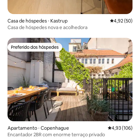
Casa de hóspedes ⋅ Kastrup
4,92 de uma a
4,92 (50)
Casa de hóspedes nova e acolhedora
Preferido dos hóspedes
Preferido dos hóspedes
Apartamento ⋅ Copenhague
4,93 de uma av
4,93 (106)
Encantador 2BR com enorme terraço privado