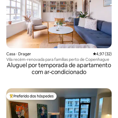
Casa ⋅ Dragør
4,97 de uma a
4,97 (32)
Vila recém-renovada para famílias perto de Copenhague
Aluguel por temporada de apartamento
com ar-condicionado
Preferido dos hóspedes
Entre os melhores preferidos dos hóspedes