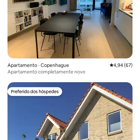
Apartamento ⋅ Copenhague
4,94 de uma a
4,94 (67)
Apartamento completamente novo
Preferido dos hóspedes
Preferido dos hóspedes