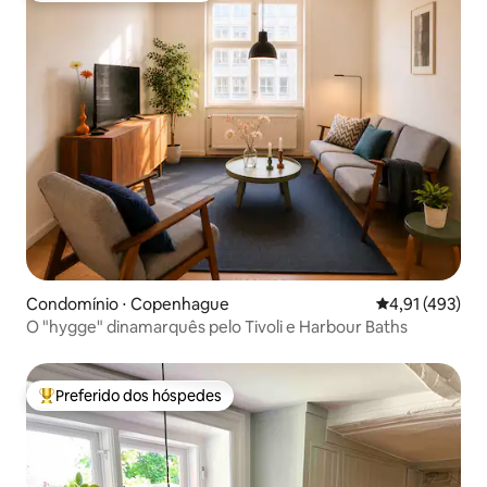
Condomínio ⋅ Copenhague
4,91 de uma av
4,91 (493)
O "hygge" dinamarquês pelo Tivoli e Harbour Baths
Preferido dos hóspedes
Entre os melhores preferidos dos hóspedes