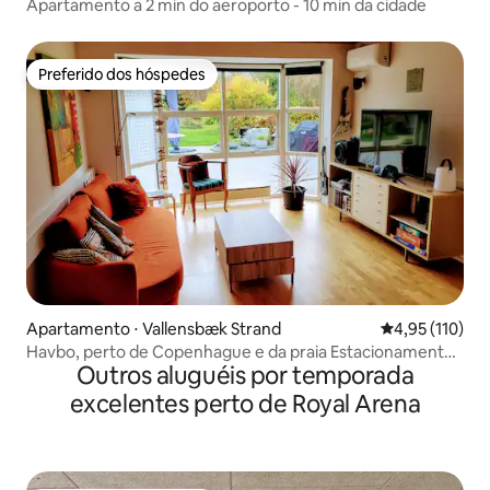
Apartamento a 2 min do aeroporto - 10 min da cidade
Preferido dos hóspedes
Preferido dos hóspedes
Apartamento ⋅ Vallensbæk Strand
4,95 de uma av
4,95 (110)
Havbo, perto de Copenhague e da praia Estacionamento
Outros aluguéis por temporada
gratuito
excelentes perto de Royal Arena