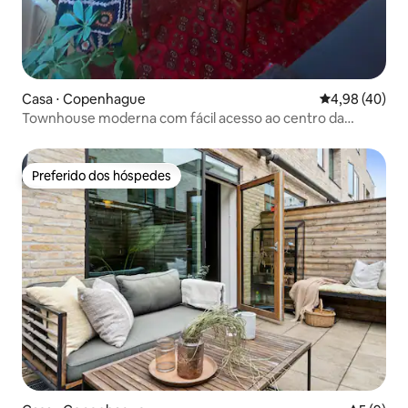
Casa ⋅ Copenhague
4,98 de uma a
4,98 (40)
Townhouse moderna com fácil acesso ao centro da
cidade.
Preferido dos hóspedes
Preferido dos hóspedes