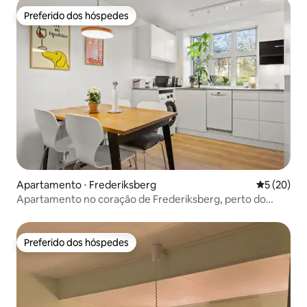
Preferido dos hóspedes
Preferido dos hóspedes
Apartamento ⋅ Frederiksberg
5 de uma a
5 (20)
Apartamento no coração de Frederiksberg, perto do
metrô
Preferido dos hóspedes
Preferido dos hóspedes