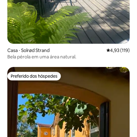
Casa ⋅ Solrød Strand
4,93 de uma av
4,93 (119)
Bela pérola em uma área natural.
Preferido dos hóspedes
Preferido dos hóspedes