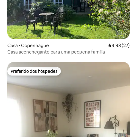
Casa ⋅ Copenhague
4,93 de uma a
4,93 (27)
Casa aconchegante para uma pequena família
Preferido dos hóspedes
Preferido dos hóspedes