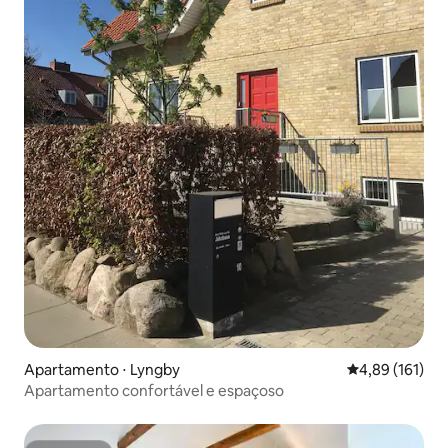
Apartamento ⋅ Lyngby
4,89 de uma av
4,89 (161)
Apartamento confortável e espaçoso