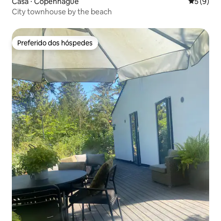
Casa ⋅ Copenhague
5 de uma 
5 (9)
City townhouse by the beach
Preferido dos hóspedes
Preferido dos hóspedes