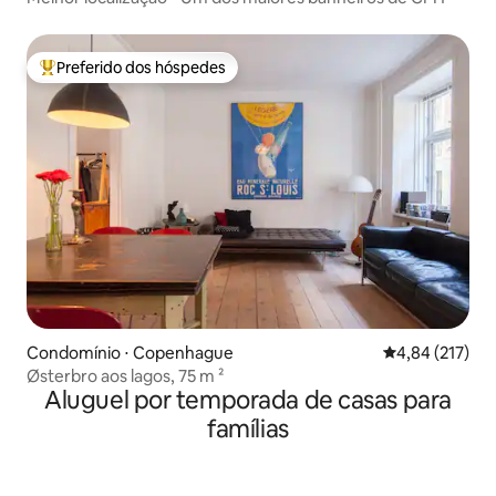
Preferido dos hóspedes
Entre os melhores preferidos dos hóspedes
Condomínio ⋅ Copenhague
4,84 de uma av
4,84 (217)
Østerbro aos lagos, 75 m ²
Aluguel por temporada de casas para
famílias