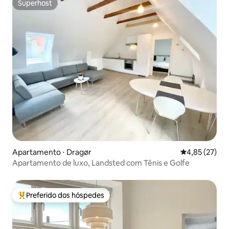
Superhost
Superhost
Apartamento ⋅ Dragør
4,85 de uma a
4,85 (27)
Apartamento de luxo, Landsted com Tênis e Golfe
Preferido dos hóspedes
Entre os melhores preferidos dos hóspedes