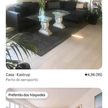
Casa ⋅ Kastrup
4,96 de uma a
4,96 (95)
Perto do aeroporto
Preferido dos hóspedes
Preferido dos hóspedes