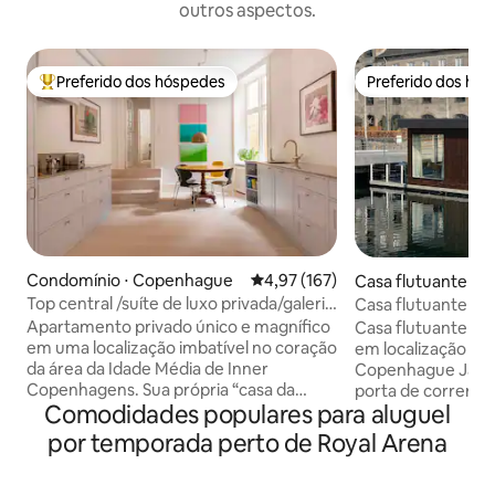
outros aspectos.
Preferido dos hóspedes
Preferido dos hó
Entre os melhores preferidos dos hóspedes
Preferido dos hó
Condomínio ⋅ Copenhague
4,97 de uma avaliação média de 
4,97 (167)
Casa flutuante ⋅
e
Top central /suíte de luxo privada/galeria
Casa flutuante mod
de arte
Região central no
Apartamento privado único e magnífico
Casa flutuante mo
em uma localização imbatível no coração
em localização pri
da área da Idade Média de Inner
Copenhague Janelas grandes e uma
Copenhagens. Sua própria “casa da
porta de correr e
Comodidades populares para aluguel
cidade” com uma entrada privativa de
diretamente para 
uma rua lateral tranquila. Um luxo de alta
espaço de estar lum
por temporada perto de Royal Arena
qualidade espalhado por 140 m², você
casa flutuante es
fica em um apartamento de luxo com
área exclusiva à be
galeria de arte de fusão Móveis de