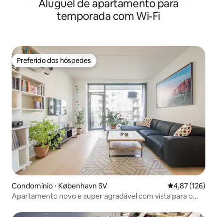
Aluguel de apartamento para
temporada com Wi-Fi
Preferido dos hóspedes
Preferido dos hóspedes
Condomínio ⋅ København SV
4,87 de uma av
4,87 (126)
Apartamento novo e super agradável com vista para o
mar