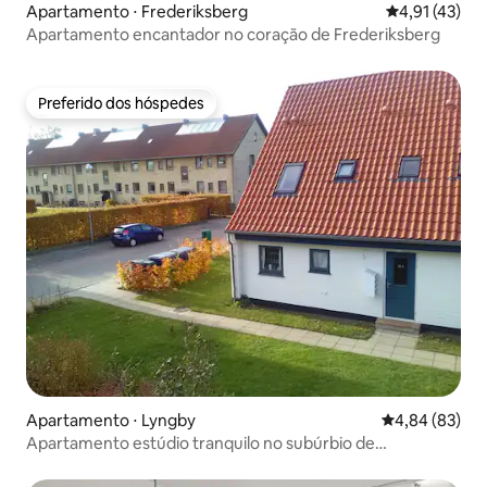
Apartamento ⋅ Frederiksberg
4,91 de uma a
4,91 (43)
Apartamento encantador no coração de Frederiksberg
Preferido dos hóspedes
Preferido dos hóspedes
Apartamento ⋅ Lyngby
4,84 de uma a
4,84 (83)
Apartamento estúdio tranquilo no subúrbio de
Copenhague