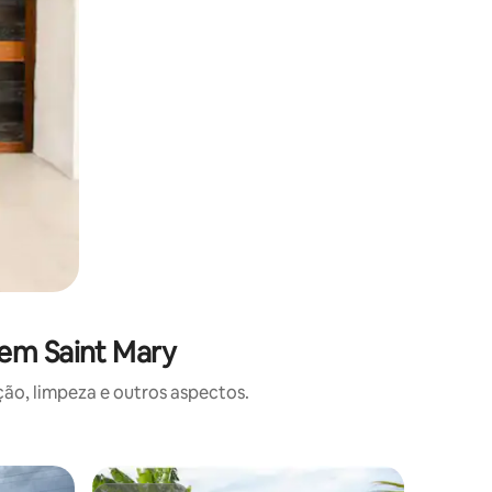
em Saint Mary
o, limpeza e outros aspectos.
Casa ⋅ Ga