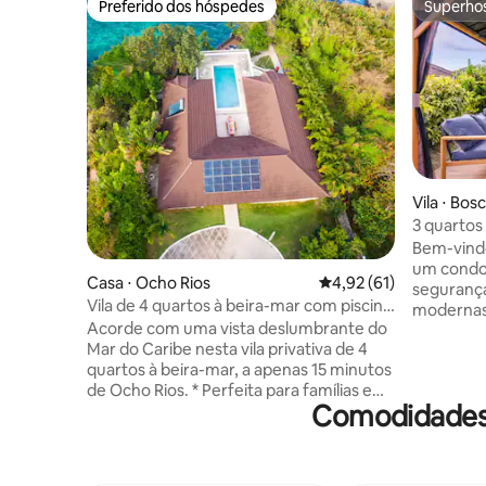
Preferido dos hóspedes
Superho
Preferido dos hóspedes
Superho
Vila ⋅ Bos
3 quartos 
Ocho Rios 
Bem-vind
um condom
Casa ⋅ Ocho Rios
4,92 de uma avaliação 
4,92 (61)
seguranç
Vila de 4 quartos à beira-mar com piscina
modernas 
e opção de chef perto de Ocho Ríos
Acorde com uma vista deslumbrante do
ventilado
Mar do Caribe nesta vila privativa de 4
câmeras d
quartos à beira-mar, a apenas 15 minutos
Smart TVs
de Ocho Rios. * Perfeita para famílias e
Ocho Rios,
Comodidades 
grupos, ela oferece quartos com
restaurant
banheiro privativo, piscina privativa e
supermer
espaços externos convidativos para
muito mai
refeições e relaxamento. * Aproveite a
lugares p