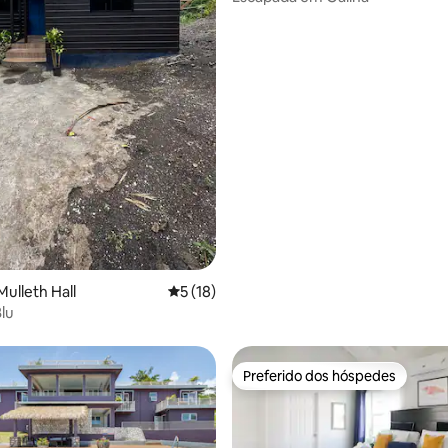
Mulleth Hall
5 de uma avaliação média de 5, 18 avalia
5 (18)
lu
Preferido dos hóspedes
Preferido dos hóspedes