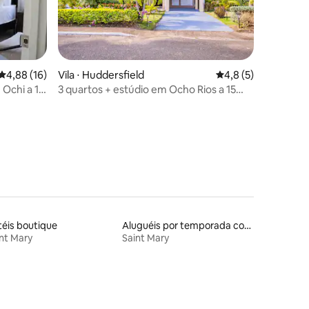
ções
4,88 de uma avaliação média de 5, 16 avaliações
4,88 (16)
Vila ⋅ Huddersfield
4,8 de uma avaliaçã
4,8 (5)
 Ochi a 15
3 quartos + estúdio em Ocho Rios a 15
min, SOLAR Beach a 10 min, segurança
24h
éis boutique
Aluguéis por temporada com suítes privativas
nt Mary
Saint Mary