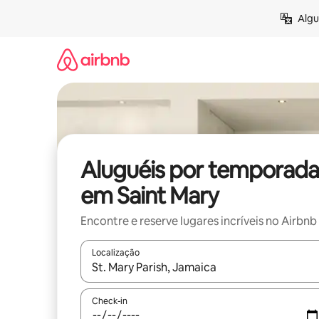
Pular
Algu
para
o
conteúdo
Aluguéis por temporada
em Saint Mary
Encontre e reserve lugares incríveis no Airbnb
Localização
Quando os resultados estiverem disponíveis, expl
Check-in