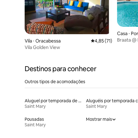
Casa ⋅ Po
Braata @ L
Vila ⋅ Oracabessa
4,85 de uma avaliação 
4,85 (71)
mar)
Vila Golden View
Destinos para conhecer
Outros tipos de acomodações
Aluguel por temporada de casas de hóspedes
Saint Mary
Saint Mary
Pousadas
Mostrar mais
Saint Mary