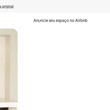
 original
Anuncie seu espaço no Airbnb
 deslizando o dedo na tela.