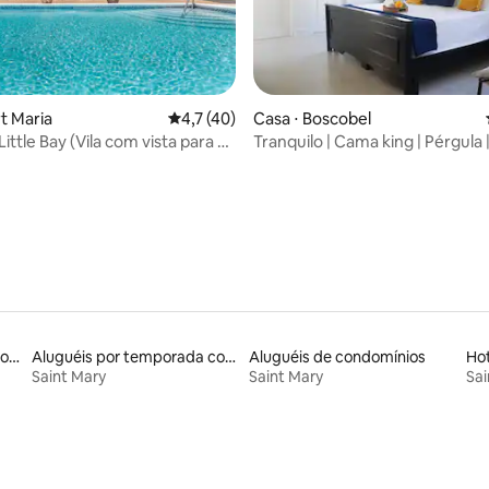
rt Maria
4,7 de uma avaliação média de 5, 40 avalia
4,7 (40)
Casa ⋅ Boscobel
ittle Bay (Vila com vista para o
Tranquilo | Cama king | Pérgula |
média de 5, 71 avaliações
min e praia a 8
Aluguéis por temporada com banheira de hidromassagem
Aluguéis por temporada com acesso à praia
Aluguéis de condomínios
Hot
Saint Mary
Saint Mary
Sai