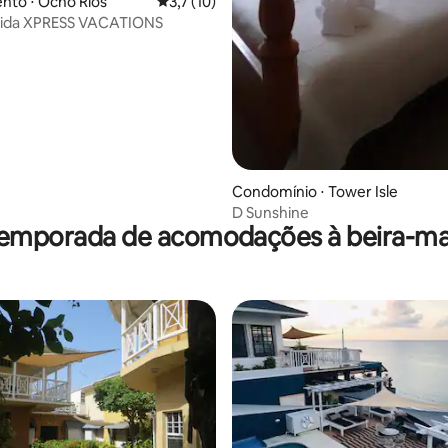
nto ⋅ Ocho Rios
3,7 de uma avaliação média de 5, 10 avalia
3,7 (10)
 vida XPRESS VACATIONS
Condomínio ⋅ Tower Isle
D Sunshine
temporada de acomodações à beira-ma