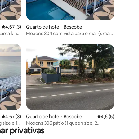
ções
4,67 de uma avaliação média de 5, 3 avaliações
4,67 (3)
Quarto de hotel ⋅ Boscobel
 cama king
Moxons 304 com vista para o mar (uma
cama king size)
ções
4,67 de uma avaliação média de 5, 3 avaliações
4,67 (3)
Quarto de hotel ⋅ Boscobel
4,6 de uma avaliaçã
4,6 (5)
 size e 1
Moxons 306 pátio (1 queen size, 2
r privativas
solteiros)