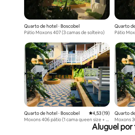
Quarto de hotel ⋅ Boscobel
Quarto de
Pátio Moxons 407 (3 camas de solteiro)
Pátio Mox
queen 1 f
Quarto de hotel ⋅ Boscobel
4,53 de uma avaliação 
4,53 (19)
Quarto de
Moxons 406 pátio (1 cama queen size + 1
Moxons 30
Aluguel por
cama de solteiro)