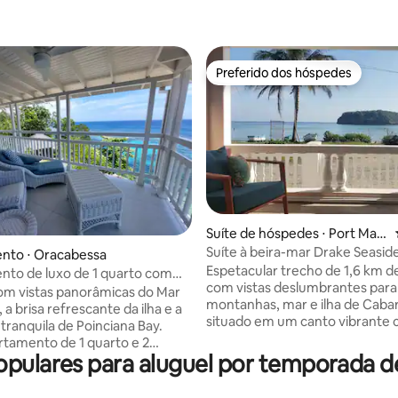
Preferido dos hóspedes
Preferido dos hóspedes
 média de 5, 8 avaliações
Suíte de hóspedes ⋅ Port Mari
a
Suíte à beira-mar Drake Seasid
nto ⋅ Oracabessa
Espetacular trecho de 1,6 km de
to de luxo de 1 quarto com
com vistas deslumbrantes para
a o mar em Poinciana Bay
m vistas panorâmicas do Mar
montanhas, mar e ilha de Cabar
 a brisa refrescante da ilha e a
situado em um canto vibrante 
tranquila de Poinciana Bay.
oceano à sua porta! Restaurantes à
rtamento de 1 quarto e 2
beira-mar, lojas de culinária, b
opulares para aluguel por temporada 
 ideal para casais e executivos
vista para o mar, área de pesc
alham remotamente e buscam
locais e muito mais a poucos p
de, conforto e luxo à beira-mar.