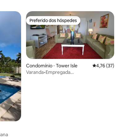
Preferido dos hóspedes
Preferido dos hóspedes
Condomínio ⋅ Tower Isle
4,76 de uma avaliação
4,76 (37)
Varanda•Empregada
doméstica•Churrasco•15 min~Ocho Rios
iana