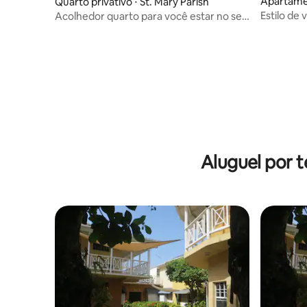
Apartame
Quarto privativo ⋅ St. Mary Parish
Estilo de
Acolhedor quarto para você estar no seu
melhor.
Aluguel por 