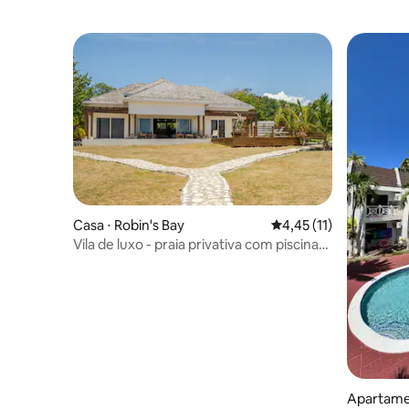
Casa ⋅ Robin's Bay
4,45 de uma avaliação 
4,45 (11)
Vila de luxo - praia privativa com piscina
de água marinha
Apartame