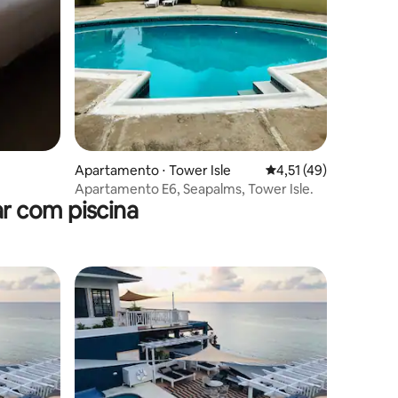
ções
Apartamento ⋅ Tower Isle
4,51 de uma avaliação
4,51 (49)
Apartamento E6, Seapalms, Tower Isle.
r com piscina