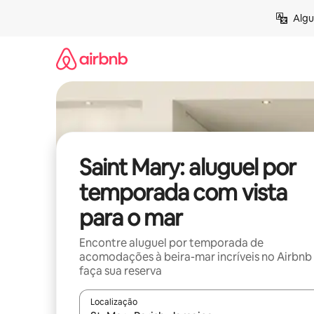
Pular
Algu
para
o
conteúdo
Saint Mary: aluguel por
temporada com vista
para o mar
Encontre aluguel por temporada de
acomodações à beira-mar incríveis no Airbnb
faça sua reserva
Localização