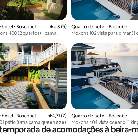
 hotel ⋅ Boscobel
4,8 de uma avaliação média de 5, 5 avalia
4,8 (5)
Quarto de hotel ⋅ Boscobel
ons 408 (2 quartos) 1 cama
Moxons 102 vista para o mar (1
uton
size e 1 cama de solteiro)
média de 5, 19 avaliações
 hotel ⋅ Boscobel
4,71 de uma avaliação média de 5, 7 avalia
4,71 (7)
Quarto de hotel ⋅ Boscobel
1 pátio (uma cama queen size)
Moxons 404 vista oceano (1 king
 temporada de acomodações à beira-ma
sofá-cama)