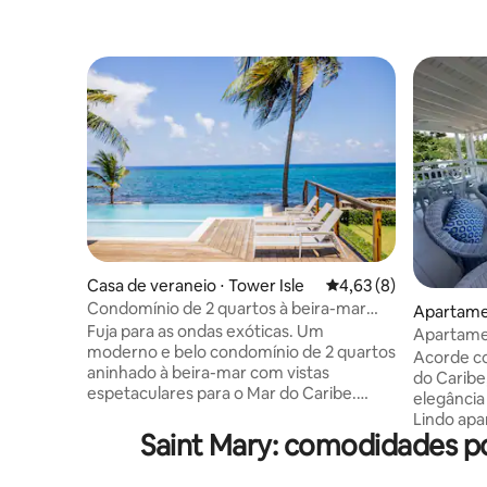
Casa de veraneio ⋅ Tower Isle
4,63 de uma avaliação
4,63 (8)
Condomínio de 2 quartos à beira-mar
Apartame
perto de Ocho Rios
Fuja para as ondas exóticas. Um
Apartamen
moderno e belo condomínio de 2 quartos
vista par
Acorde co
aninhado à beira-mar com vistas
do Caribe,
espetaculares para o Mar do Caribe.
elegância 
Localizado a poucos minutos de Ocho
Lindo apa
Rios, desfrute de uma escapada
Saint Mary: comodidades p
banheiros,
tranquila, mas confortável, que ainda
que trab
está perto de tudo. Relaxe em nossas
privacida