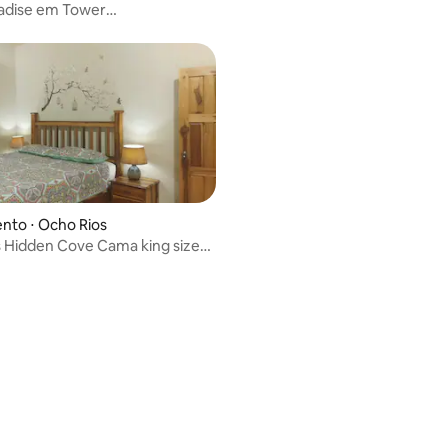
radise em Tower
ina*Praia*Ar condicionado
nto ⋅ Ocho Rios
 Hidden Cove Cama king size
e 3 hóspedes