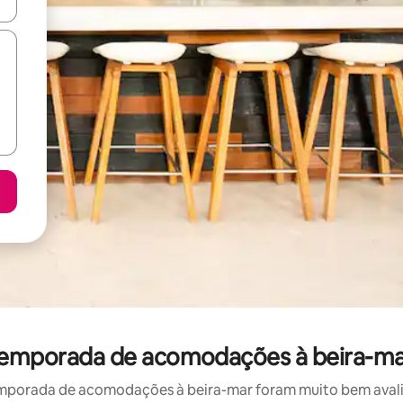
ore-os usando as seta para cima e para baixo do teclado ou tocando e
r temporada de acomodações à beira-ma
mporada de acomodações à beira-mar foram muito bem avaliad