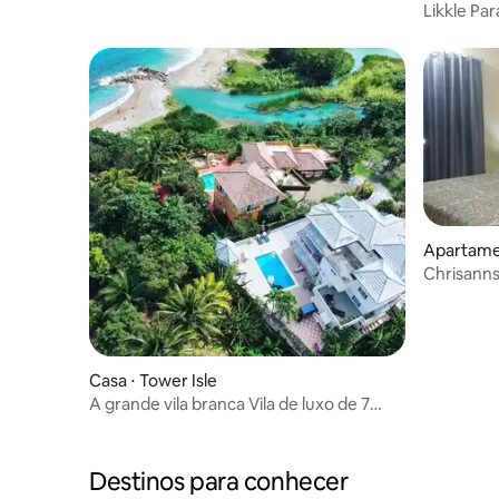
Likkle Pa
Isle*Pisc
Apartame
Chrisanns
máximo d
Casa ⋅ Tower Isle
A grande vila branca Vila de luxo de 7
quartos
Destinos para conhecer