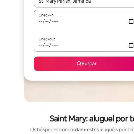
Quando os resultados estiverem disponíveis, expl
Check-in
Checkout
Buscar
Saint Mary: aluguel po
Os hóspedes concordam: estes aluguéis por te