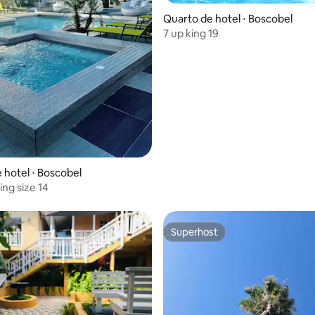
Quarto de hotel ⋅ Boscobel
7 up king 19
 hotel ⋅ Boscobel
ing size 14
Superhost
Superhost