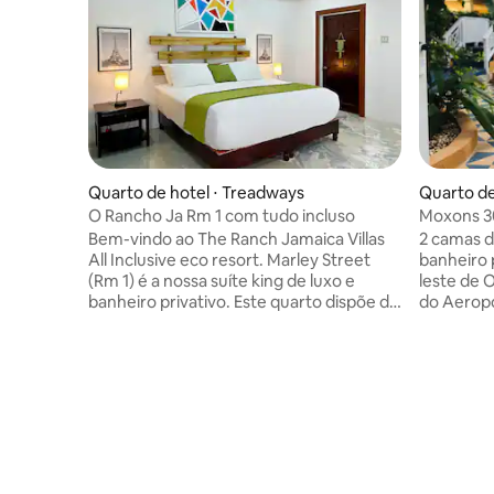
Quarto de hotel ⋅ Treadways
Quarto de
O Rancho Ja Rm 1 com tudo incluso
Moxons 30
solteiro)
Bem-vindo ao The Ranch Jamaica Villas
2 camas d
All Inclusive eco resort. Marley Street
banheiro 
(Rm 1) é a nossa suíte king de luxo e
leste de Ocho Ríos
banheiro privativo. Este quarto dispõe de
do Aeropo
vista para a montanha/jardim e pátio Os
American 
preços são baseados em ocupação dupla
ida e volt
CRIANÇAS MENORES DE 12 ANOS
O hotel t
GRÁTIS (no mesmo quarto). Café da
externas 
manhã, almoço e jantar em estilo buffet
uma sala d
são servidos no The Ranch Cafe, junto ao
praia priv
deck da piscina, enquanto o bar Hibiscus
20:00, ca
serve uma variedade de bebidas
Preços fi
misturadas e combinadas de cortesia
para o café da m