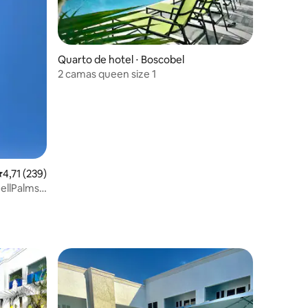
ções
Quarto de hotel ⋅ Boscobel
2 camas queen size 1
,71 de uma avaliação média de 5, 239 avaliações
4,71 (239)
ellPalms