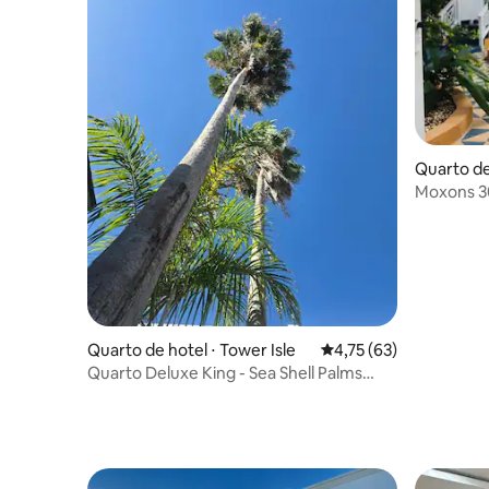
Quarto de
Moxons 30
solteiro)
Quarto de hotel ⋅ Tower Isle
4,75 de uma avaliação 
4,75 (63)
Quarto Deluxe King - Sea Shell Palms
(café da manhã GRÁTIS)