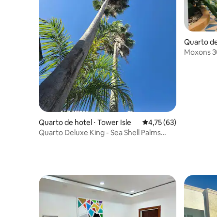
Quarto de
Moxons 30
solteiro)
Quarto de hotel ⋅ Tower Isle
4,75 de uma avaliação 
4,75 (63)
Quarto Deluxe King - Sea Shell Palms
(café da manhã GRÁTIS)