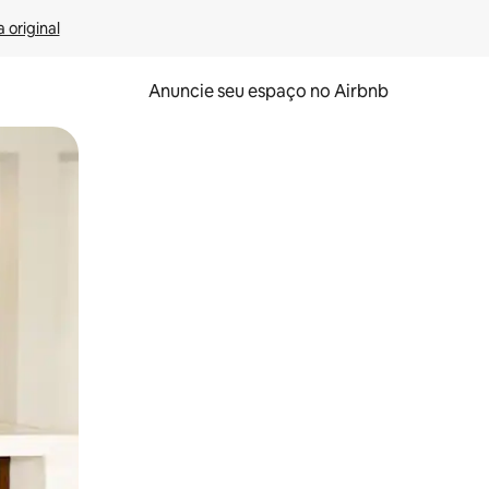
 original
Anuncie seu espaço no Airbnb
 deslizando o dedo na tela.