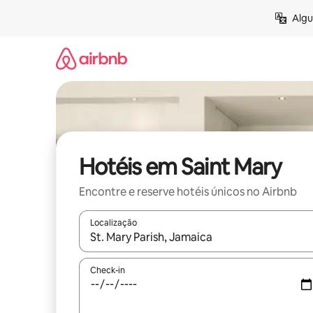
Pular
Algu
para
o
conteúdo
Hotéis em Saint Mary
Encontre e reserve hotéis únicos no Airbnb
Localização
Quando os resultados estiverem disponíveis, expl
Check-in