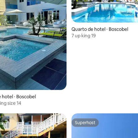
Quarto de hotel ⋅ Boscobel
7 up king 19
 hotel ⋅ Boscobel
ing size 14
Superhost
Superhost