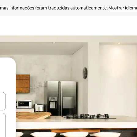
mas informações foram traduzidas automaticamente. 
Mostrar idioma
ore-os usando as seta para cima e para baixo do teclado ou tocando e