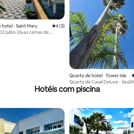
 hotel ⋅ Saint Mary
4 de uma avaliação média de 5, 3 avalia
4 (3)
2 pátio (duas camas de
média de 5, 63 avaliações
Quarto de hotel ⋅ Tower Isle
4
Quarto de Casal Deluxe - SeaSh
Hotéis com piscina
(café da manhã GRÁTIS)