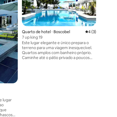
Quarto de hotel ⋅ Boscobel
4 de uma avaliaçã
4 (3)
7 up king 19
Este lugar elegante e único prepara o
ções
terreno para uma viagem inesquecível.
Quartos amplos com banheiro próprio.
Caminhe até o pátio privado a poucos
passos da piscina e a poucos minutos do
oceano. Visite nosso incrível restaurante
e aproveite o melhor da culinária
jamaicana. Relaxe ao redor da piscina
com uma bebida tropical.
Quarto de
9 camas k
e lugar
Este luga
 ao
palco pa
ique
Quartos 
nhascos
pátio pri