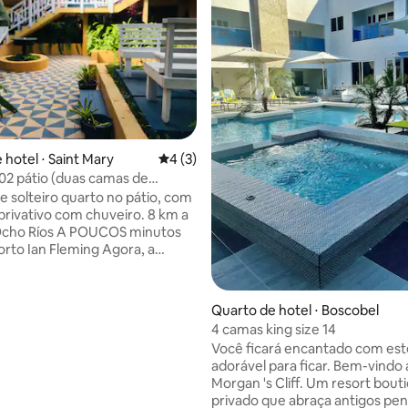
 hotel ⋅ Saint Mary
4 de uma avaliação média de 5, 3 avalia
4 (3)
2 pátio (duas camas de
e solteiro quarto no pátio, com
privativo com chuveiro. 8 km a
 A POUCOS minutos
rto Ian Fleming Agora, a
Airlines oferece 1 voo diário de
a para Miami, 7 dias por semana.
em 3 andares com várias áreas
Quarto de hotel ⋅ Boscobel
compartilhadas para relaxar,
4 camas king size 14
e jogos e piscina, degraus até a
Você ficará encantado com est
ada Disponível das 07:00 às
adorável para ficar. Bem-vindo
fé da manhã, almoço e jantar,
Morgan 's Cliff. Um resort bout
xos de US$ 18,00 por pessoa
privado que abraça antigos pe
anhã Almoço US$ 18,00