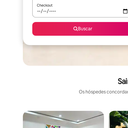
Checkout
Buscar
Sai
Os hóspedes concordam: