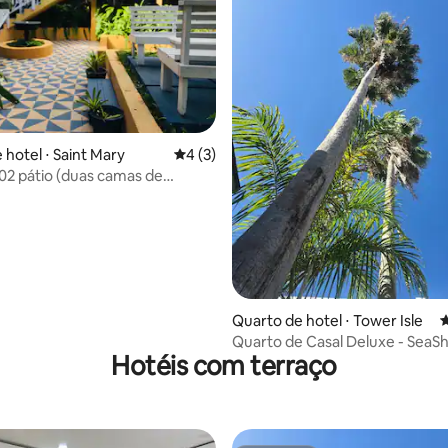
 hotel ⋅ Saint Mary
4 de uma avaliação média de 5, 3 avalia
4 (3)
2 pátio (duas camas de
média de 5, 63 avaliações
Quarto de hotel ⋅ Tower Isle
4
Quarto de Casal Deluxe - SeaSh
Hotéis com terraço
(café da manhã GRÁTIS)