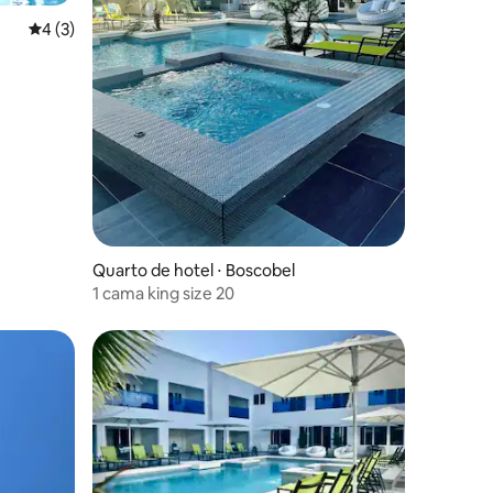
4 de uma avaliação média de 5, 3 avaliações
4 (3)
Quarto de hotel ⋅ Boscobel
1 cama king size 20