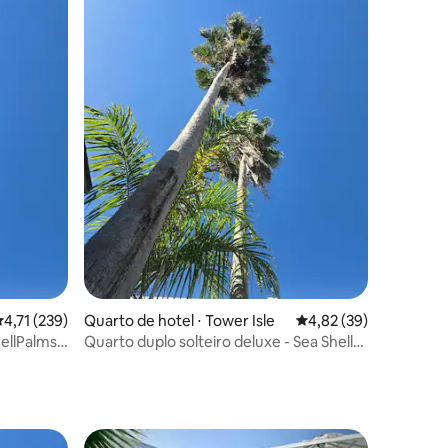
ções
,71 de uma avaliação média de 5, 239 avaliações
4,71 (239)
Quarto de hotel ⋅ Tower Isle
4,82 de uma avaliação
4,82 (39)
ellPalms
Quarto duplo solteiro deluxe - Sea Shell
Palms (café da manhã GRATUITO)