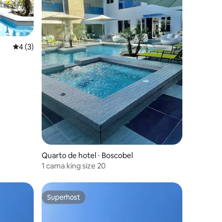
4 de uma avaliação média de 5, 3 avaliações
4 (3)
Quarto de hotel ⋅ Boscobel
1 cama king size 20
Superhost
Superhost