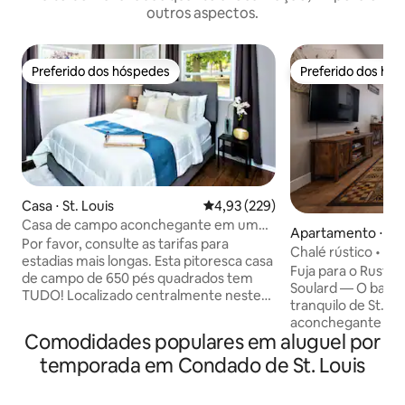
outros aspectos.
Preferido dos hóspedes
Preferido dos hó
Preferido dos hóspedes
Preferido dos hó
Casa ⋅ St. Louis
4,93 de uma avaliação média de 
4,93 (229)
Casa de campo aconchegante em um
Apartamento ⋅ St.
bairro tranquilo da cidade!
Por favor, consulte as tarifas para
Chalé rústico • Ca
estadias mais longas. Esta pitoresca casa
Wi-Fi rápido • Lav
Fuja para o Rustic
de campo de 650 pés quadrados tem
Soulard — O bairro
TUDO! Localizado centralmente neste
tranquilo de St. Lo
bairro histórico procurado, DOGTOWN!,
aconchegante apa
fica a poucos minutos do Forest Park e a
Comodidades populares em aluguel por
combina o charme 
uma curta distância de carro de todas as
conforto moderno
temporada em Condado de St. Louis
MELHORES ATRAÇÕES DE STL! Este
lençóis premium, W
encantador tem todas as comodidades
Smart TV, cozinha
que você poderia esperar em sua CASA