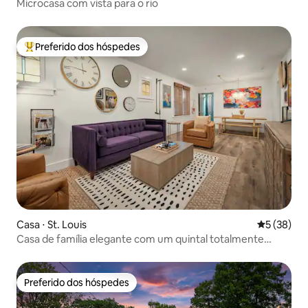
Microcasa com vista para o rio
Preferido dos hóspedes
Entre os melhores preferidos dos hóspedes
Casa ⋅ St. Louis
5 de uma a
5 (38)
Casa de família elegante com um quintal totalmente
cercado
Preferido dos hóspedes
Preferido dos hóspedes