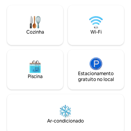
e máquina de lava
longe de casa! 2 quartos com uma cama
unidade. Saia para
Queen Size em cada, 3 Smart TVs, um
Market, os melhor
pátio no quintal, entrada sem chave,
vivo e restaurant
cozinha totalmente equipada com
do centro da cida
eletrodomésticos SS, LAVANDERIA NO
do Arch. Perfeita 
PISO PRINCIPAL e BANHEIRO
Cozinha
Wi-Fi
negócios ou escap
totalmente RENOVADO!
semana. Walk Scor
Estacionamento
Piscina
gratuito no local
Ar-condicionado