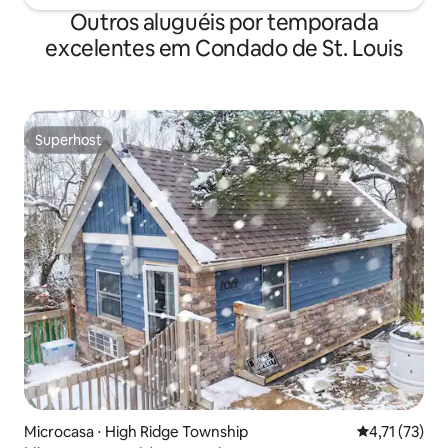
Outros aluguéis por temporada
excelentes em Condado de St. Louis
Superhost
Superhost
Microcasa ⋅ High Ridge Township
4,71 de uma a
4,71 (73)