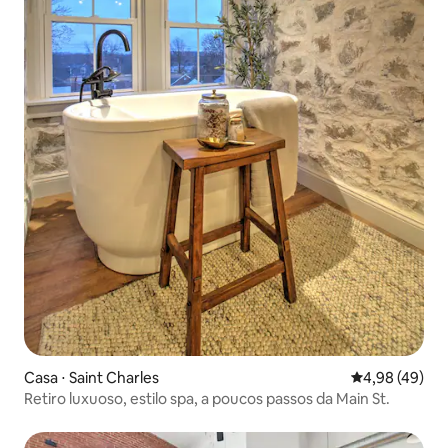
Casa ⋅ Saint Charles
4,98 de uma a
4,98 (49)
Retiro luxuoso, estilo spa, a poucos passos da Main St.