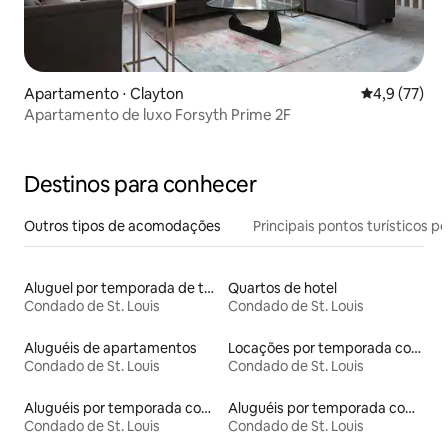
Apartamento ⋅ Clayton
4,9 de uma a
4,9 (77)
Apartamento de luxo Forsyth Prime 2F
Destinos para conhecer
Outros tipos de acomodações
Principais pontos turísticos po
Aluguel por temporada de townhouses
Quartos de hotel
Condado de St. Louis
Condado de St. Louis
Aluguéis de apartamentos
Locações por temporada com piscina
Condado de St. Louis
Condado de St. Louis
Aluguéis por temporada com café da manhã
Aluguéis por temporada com acesso ao lago
Condado de St. Louis
Condado de St. Louis