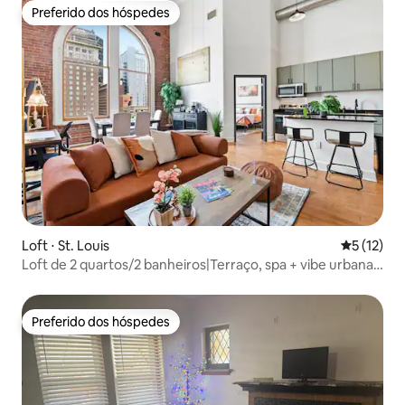
Preferido dos hóspedes
Preferido dos hóspedes
Loft ⋅ St. Louis
5 de uma a
5 (12)
Loft de 2 quartos/2 banheiros|Terraço, spa + vibe urbana -
Centro de STL
Preferido dos hóspedes
Preferido dos hóspedes