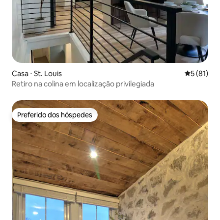
Casa ⋅ St. Louis
5 de uma a
5 (81)
Retiro na colina em localização privilegiada
Preferido dos hóspedes
Preferido dos hóspedes