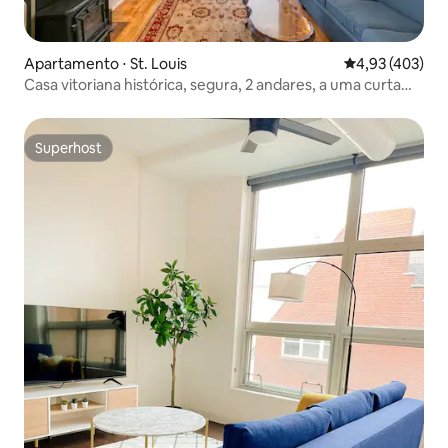
Apartamento ⋅ St. Louis
4,93 de uma av
4,93 (403)
Casa vitoriana histórica, segura, 2 andares, a uma curta
caminhada de restaurantes
Superhost
Superhost