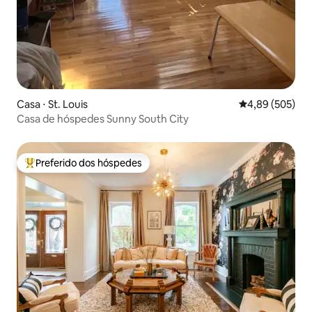
Casa ⋅ St. Louis
4,89 de uma ava
4,89 (505)
Casa de hóspedes Sunny South City
Preferido dos hóspedes
Entre os melhores preferidos dos hóspedes