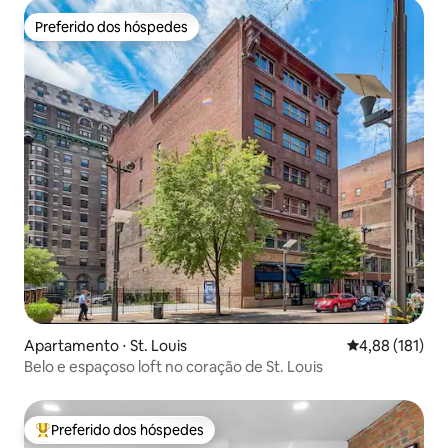
Preferido dos hóspedes
Preferido dos hóspedes
Apartamento ⋅ St. Louis
4,88 de uma av
4,88 (181)
Belo e espaçoso loft no coração de St. Louis
Preferido dos hóspedes
Entre os melhores preferidos dos hóspedes