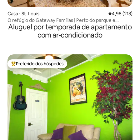
Casa ⋅ St. Louis
4,98 de uma av
4,98 (213)
O refúgio do Gateway Famílias | Perto do parque e
Aluguel por temporada de apartamento
restaurantes
com ar-condicionado
Preferido dos hóspedes
Entre os melhores preferidos dos hóspedes