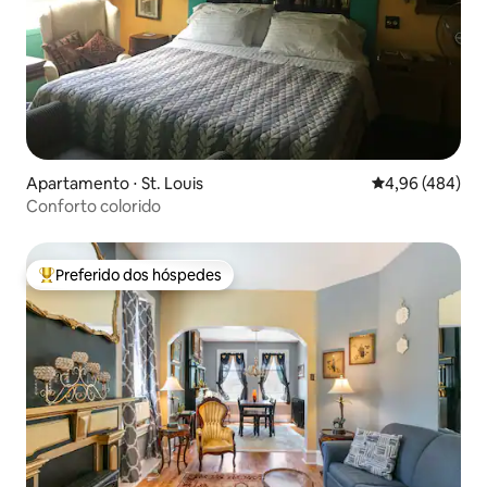
Apartamento ⋅ St. Louis
4,96 de uma ava
4,96 (484)
Conforto colorido
Preferido dos hóspedes
Entre os melhores preferidos dos hóspedes