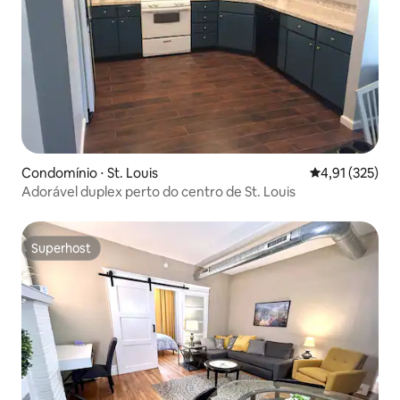
Condomínio ⋅ St. Louis
4,91 de uma av
4,91 (325)
Adorável duplex perto do centro de St. Louis
Superhost
Superhost