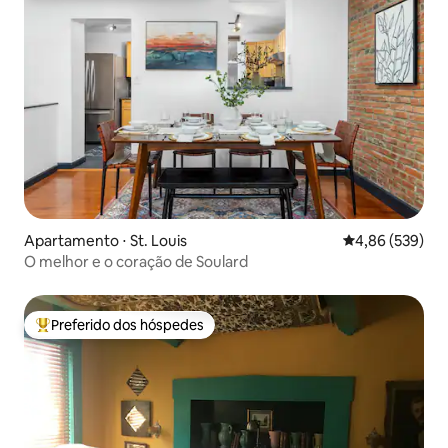
Apartamento ⋅ St. Louis
4,86 de uma ava
4,86 (539)
O melhor e o coração de Soulard
Preferido dos hóspedes
Entre os melhores preferidos dos hóspedes