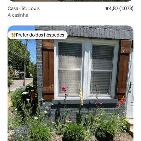
Casa ⋅ St. Louis
4,87 de uma aval
4,87 (1.073)
A casinha.
Preferido dos hóspedes
Entre os melhores preferidos dos hóspedes