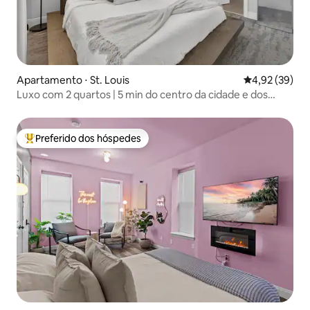
Apartamento ⋅ St. Louis
4,92 de uma a
4,92 (39)
Luxo com 2 quartos | 5 min do centro da cidade e dos
estádios
Preferido dos hóspedes
Entre os melhores preferidos dos hóspedes