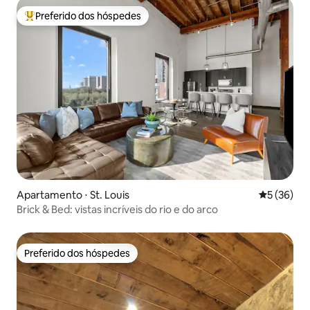
Preferido dos hóspedes
Entre os melhores preferidos dos hóspedes
Apartamento ⋅ St. Louis
5 de uma a
5 (36)
Brick & Bed: vistas incríveis do rio e do arco
Preferido dos hóspedes
Preferido dos hóspedes