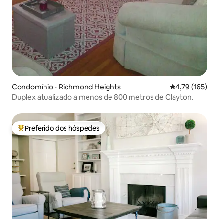
Condomínio ⋅ Richmond Heights
4,79 de uma av
4,79 (165)
Duplex atualizado a menos de 800 metros de Clayton.
Preferido dos hóspedes
Entre os melhores preferidos dos hóspedes