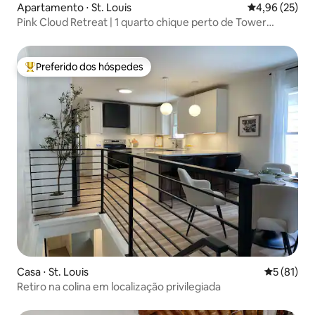
Apartamento ⋅ St. Louis
4,96 de uma a
4,96 (25)
Pink Cloud Retreat | 1 quarto chique perto de Tower
Grove
Preferido dos hóspedes
Entre os melhores preferidos dos hóspedes
Casa ⋅ St. Louis
5 de uma a
5 (81)
Retiro na colina em localização privilegiada