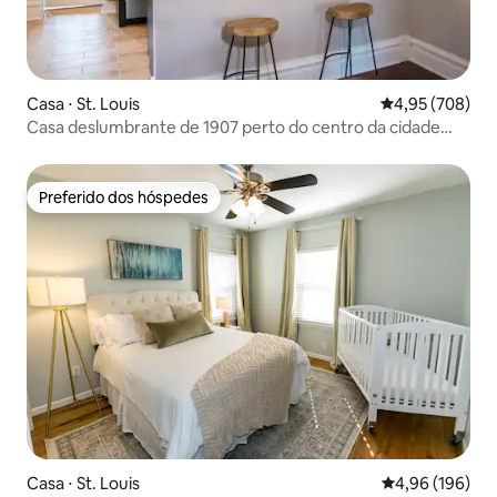
Casa ⋅ St. Louis
4,95 de uma ava
4,95 (708)
Casa deslumbrante de 1907 perto do centro da cidade
com estacionamento e pátio
Preferido dos hóspedes
Preferido dos hóspedes
Casa ⋅ St. Louis
4,96 de uma av
4,96 (196)