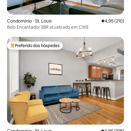
Condomínio ⋅ St. Louis
4,95 de uma av
4,95 (210)
Belo Encantador 2BR atualizado em CWE
Preferido dos hóspedes
Entre os melhores preferidos dos hóspedes
Condomínio ⋅ St. Louis
4,96 de uma av
4,96 (105)