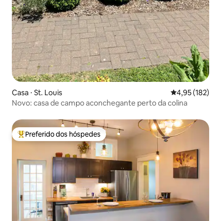
Casa ⋅ St. Louis
4,95 de uma av
4,95 (182)
Novo: casa de campo aconchegante perto da colina
Preferido dos hóspedes
Entre os melhores preferidos dos hóspedes