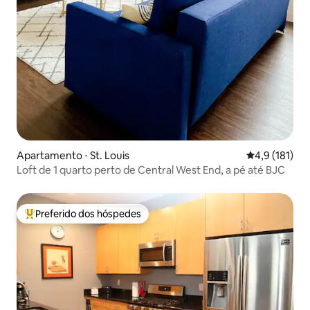
Apartamento ⋅ St. Louis
4,9 de uma av
4,9 (181)
Loft de 1 quarto perto de Central West End, a pé até BJC
Preferido dos hóspedes
Entre os melhores preferidos dos hóspedes