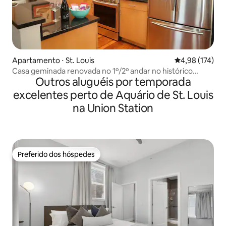
Apartamento ⋅ St. Louis
4,98 de uma av
4,98 (174)
Casa geminada renovada no 1º/2º andar no histórico
Outros aluguéis por temporada
Soulard
excelentes perto de Aquário de St. Louis
na Union Station
Preferido dos hóspedes
Preferido dos hóspedes