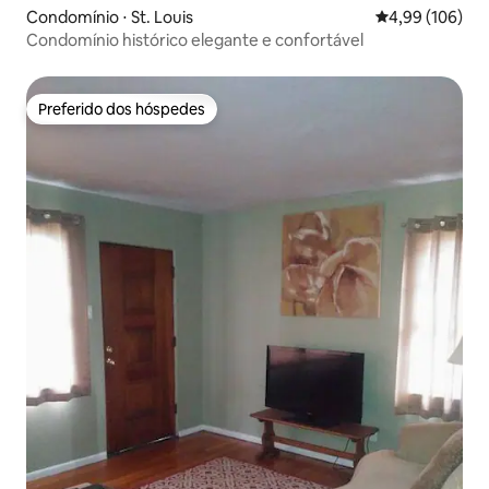
Condomínio ⋅ St. Louis
4,99 de uma av
4,99 (106)
Condomínio histórico elegante e confortável
Preferido dos hóspedes
Preferido dos hóspedes