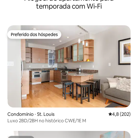
temporada com Wi-Fi
Preferido dos hóspedes
Preferido dos hóspedes
Condomínio ⋅ St. Louis
4,8 de uma av
4,8 (202)
Luxo 2BD/2BH no histórico CWE/1E M