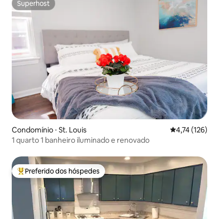
Superhost
Superhost
Condomínio ⋅ St. Louis
4,74 de uma av
4,74 (126)
1 quarto 1 banheiro iluminado e renovado
Preferido dos hóspedes
Entre os melhores preferidos dos hóspedes