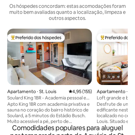
Os hóspedes concordam: estas acomodações foram
muito bem avaliadas quanto a localização, limpeza e
outros aspectos.
Preferido dos hóspedes
Preferido dos 
Entre os melhores preferidos dos hóspedes
Entre os melhore
Apartamento ⋅ St. Louis
4,95 de uma avaliação média de 
4,95 (155)
Apartamento ⋅ St.
Soulard King 1BR - Academia pessoal e
Loft grande e boêm
oásis de sauna!
Apto King 1BR com academia privativa e
Desfrute de uma e
sauna no coração do bairro histórico de
edificante neste g
Soulard, a 5 minutos do Estádio Busch.
localizado no cent
Muito acessível a pé, perto de
Louis. Situado entre dois Campi
Comodidades populares para aluguel
restaurantes, vida noturna, mercado de
Universitários, es
agricultores e muito mais. Acomoda até
você precisa. Caminhe para-> - Fox