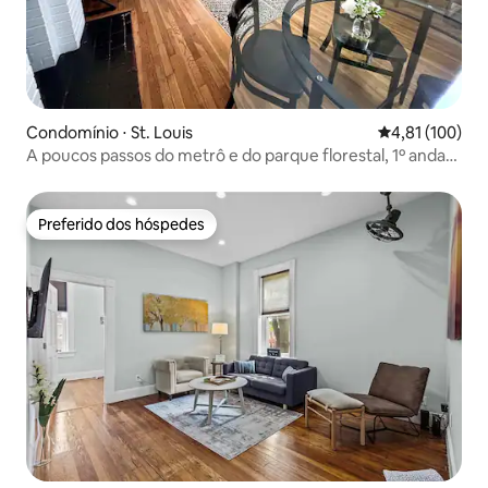
Condomínio ⋅ St. Louis
4,81 de uma av
4,81 (100)
A poucos passos do metrô e do parque florestal, 1º andar,
camas king/queen
Preferido dos hóspedes
Preferido dos hóspedes