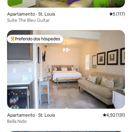
Apartamento ⋅ St. Louis
5 de uma av
5 (117)
Suíte The Bleu Guitar
Preferido dos hóspedes
Entre os melhores preferidos dos hóspedes
Apartamento ⋅ St. Louis
4,92 de uma av
4,92 (131)
Bella Nido