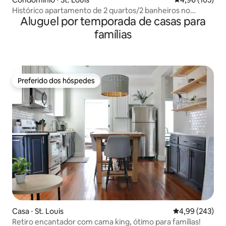
Histórico apartamento de 2 quartos/2 banheiros no
Aluguel por temporada de casas para
coração de Soulard
famílias
Preferido dos hóspedes
Preferido dos hóspedes
Casa ⋅ St. Louis
4,99 de uma ava
4,99 (243)
Retiro encantador com cama king, ótimo para famílias!