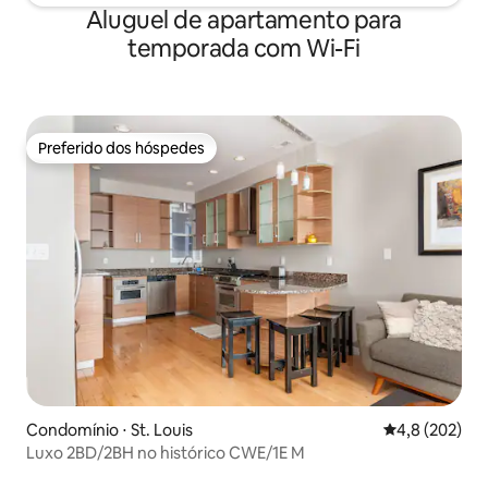
Aluguel de apartamento para
temporada com Wi-Fi
Preferido dos hóspedes
Preferido dos hóspedes
Condomínio ⋅ St. Louis
4,8 de uma av
4,8 (202)
Luxo 2BD/2BH no histórico CWE/1E M