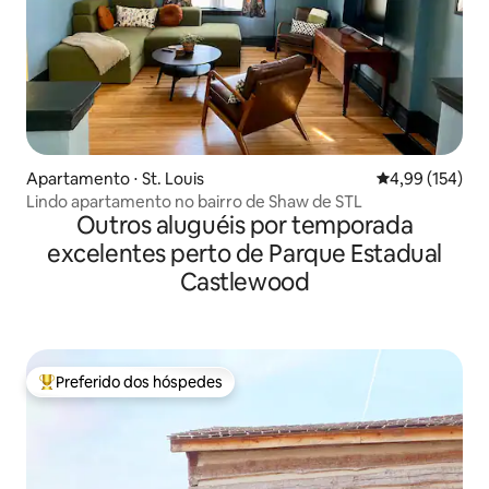
Apartamento ⋅ St. Louis
4,99 de uma av
4,99 (154)
Lindo apartamento no bairro de Shaw de STL
Outros aluguéis por temporada
excelentes perto de Parque Estadual
Castlewood
Preferido dos hóspedes
Entre os melhores preferidos dos hóspedes