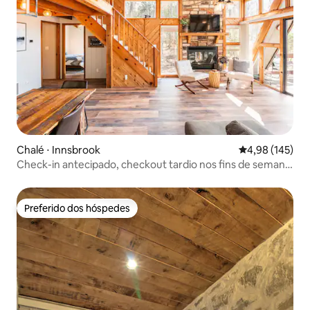
Chalé ⋅ Innsbrook
4,98 de uma av
4,98 (145)
Check-in antecipado, checkout tardio nos fins de semana
das 8h às 20h
Preferido dos hóspedes
Preferido dos hóspedes