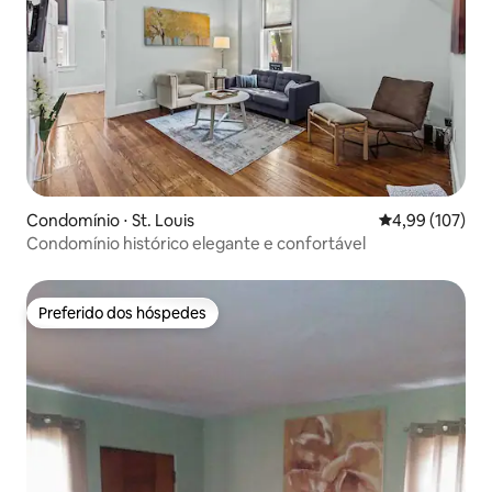
Condomínio ⋅ St. Louis
4,99 de uma av
4,99 (107)
Condomínio histórico elegante e confortável
Preferido dos hóspedes
Preferido dos hóspedes