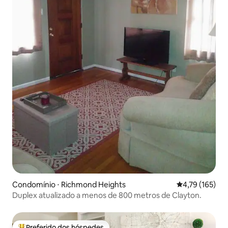
Condomínio ⋅ Richmond Heights
4,79 de uma av
4,79 (165)
Duplex atualizado a menos de 800 metros de Clayton.
Preferido dos hóspedes