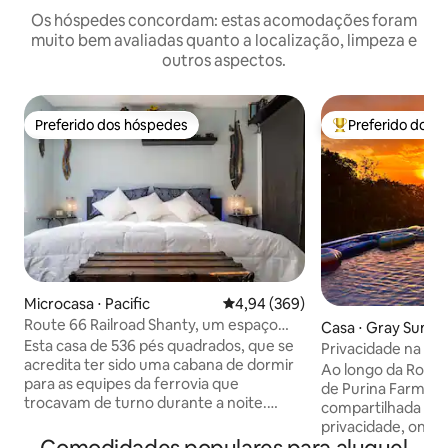
Os hóspedes concordam: estas acomodações foram
muito bem avaliadas quanto a localização, limpeza e
outros aspectos.
Preferido dos hóspedes
Preferido dos 
Preferido dos hóspedes
Entre os melhore
Microcasa ⋅ Pacific
4,94 de uma avaliação média de 5
4,94 (369)
Route 66 Railroad Shanty, um espaço
Casa ⋅ Gray Summ
pequeno e aconchegante
Esta casa de 536 pés quadrados, que se
Privacidade na mo
acredita ter sido uma cabana de dormir
Ao longo da Rota 
para as equipes da ferrovia que
de Purina Farms, 
trocavam de turno durante a noite.
compartilhada é d
Totalmente renovado e atualizado em
privacidade, onde
2021 por um artista local, você
uma banheira de 