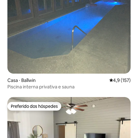
Casa ⋅ Ballwin
4,9 de uma av
4,9 (157)
Piscina interna privativa e sauna
Preferido dos hóspedes
Preferido dos hóspedes