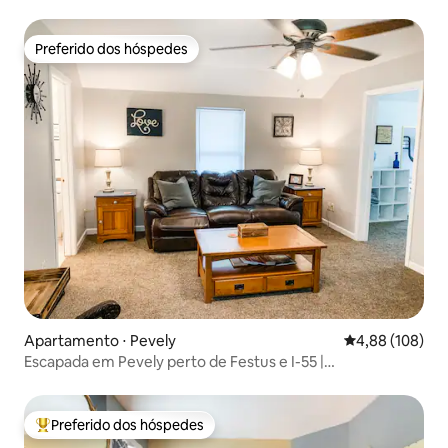
Preferido dos hóspedes
Preferido dos hóspedes
Apartamento ⋅ Pevely
4,88 de uma av
4,88 (108)
Escapada em Pevely perto de Festus e I-55 |
Estacionamento gratuito
Preferido dos hóspedes
Entre os melhores preferidos dos hóspedes