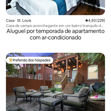
Casa ⋅ St. Louis
4,93 de uma av
4,93 (229)
Casa de campo aconchegante em um bairro tranquilo da
Aluguel por temporada de apartamento
cidade!
com ar-condicionado
Preferido dos hóspedes
Entre os melhores preferidos dos hóspedes