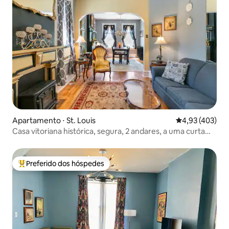
Apartamento ⋅ St. Louis
4,93 de uma av
4,93 (403)
Casa vitoriana histórica, segura, 2 andares, a uma curta
caminhada de restaurantes
Preferido dos hóspedes
Entre os melhores preferidos dos hóspedes