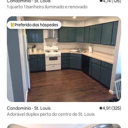
Condomínio ⋅ St. Louis
4,74 de uma av
4,74 (126)
1 quarto 1 banheiro iluminado e renovado
Preferido dos hóspedes
Entre os melhores preferidos dos hóspedes
Condomínio ⋅ St. Louis
4,91 de uma av
4,91 (325)
Adorável duplex perto do centro de St. Louis