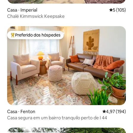
Casa ⋅ Imperial
5 de uma av
5 (105)
Chalé Kimmswick Keepsake
Preferido dos hóspedes
Entre os melhores preferidos dos hóspedes
Casa ⋅ Fenton
4,97 de uma av
4,97 (194)
Casa segura em um bairro tranquilo perto de I 44