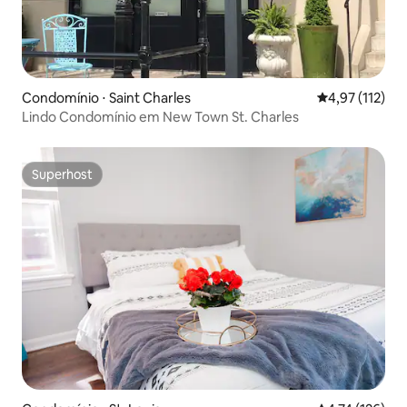
Condomínio ⋅ Saint Charles
4,97 de uma av
4,97 (112)
Lindo Condomínio em New Town St. Charles
Superhost
Superhost