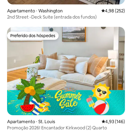
Apartamento ⋅ Washington
4,98 de uma av
4,98 (252)
2nd Street -Deck Suite (entrada dos fundos)
Preferido dos hóspedes
Preferido dos hóspedes
Apartamento ⋅ St. Louis
4,93 de uma av
4,93 (146)
Promoção 2026! Encantador Kirkwood (2) Quarto