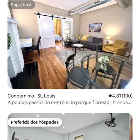
Superhost
Superhost
Condomínio ⋅ St. Louis
4,81 de uma av
4,81 (100)
A poucos passos do metrô e do parque florestal, 1º andar,
camas king/queen
Preferido dos hóspedes
Preferido dos hóspedes