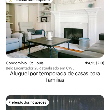
Entre os melhores preferidos dos hóspedes
Condomínio ⋅ St. Louis
4,95 de uma av
4,95 (210)
Belo Encantador 2BR atualizado em CWE
Aluguel por temporada de casas para
famílias
Preferido dos hóspedes
Preferido dos hóspedes