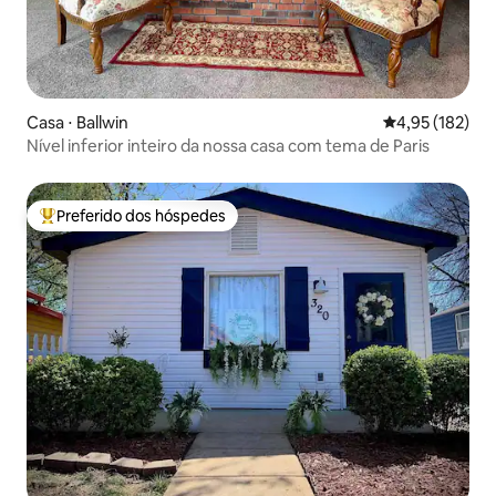
Casa ⋅ Ballwin
4,95 de uma av
4,95 (182)
Nível inferior inteiro da nossa casa com tema de Paris
Preferido dos hóspedes
Entre os melhores preferidos dos hóspedes