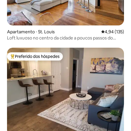
Apartamento ⋅ St. Louis
4,94 de uma av
4,94 (135)
Loft luxuoso no centro da cidade a poucos passos do
Museu da Cidade
Preferido dos hóspedes
Entre os melhores preferidos dos hóspedes