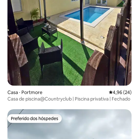
Casa ⋅ Portmore
4,96 de uma a
4,96 (24)
Casa de piscina@Countryclub | Piscina privativa | Fechado
Preferido dos hóspedes
Preferido dos hóspedes