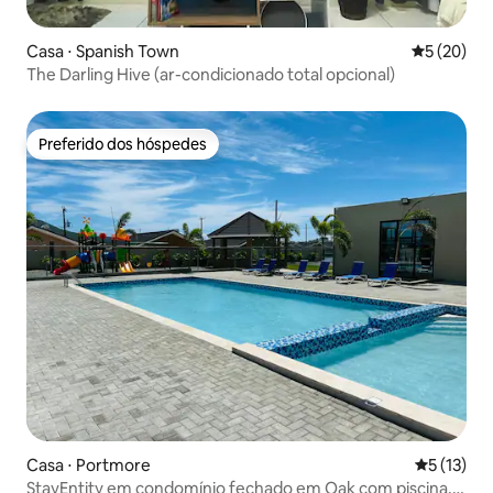
Casa ⋅ Spanish Town
5 de uma a
5 (20)
The Darling Hive (ar-condicionado total opcional)
Preferido dos hóspedes
Preferido dos hóspedes
Casa ⋅ Portmore
5 de uma a
5 (13)
StayEntity em condomínio fechado em Oak com piscina,