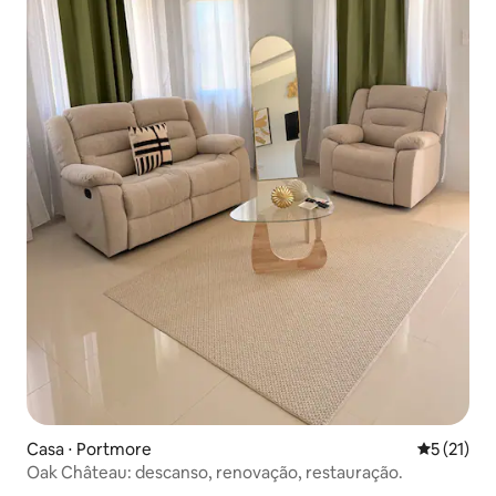
Casa ⋅ Portmore
5 de uma a
5 (21)
Oak Château: descanso, renovação, restauração.