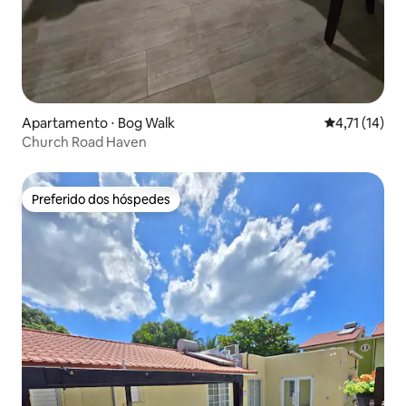
Apartamento ⋅ Bog Walk
4,71 de uma a
4,71 (14)
Church Road Haven
Preferido dos hóspedes
Preferido dos hóspedes