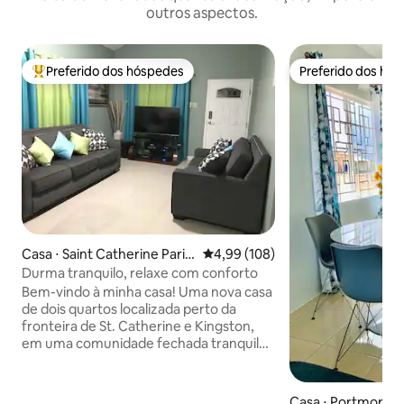
outros aspectos.
Preferido dos hóspedes
Preferido dos hó
Entre os melhores preferidos dos hóspedes
Preferido dos hó
Casa ⋅ Saint Catherine Paris
4,99 de uma avaliação média de 
4,99 (108)
h
Durma tranquilo, relaxe com conforto
Bem-vindo à minha casa! Uma nova casa
de dois quartos localizada perto da
fronteira de St. Catherine e Kingston,
em uma comunidade fechada tranquila
e relaxante em estilo rural. Este local
oferece 12 minutos de acesso a
Kingston, 8 minutos a Portmore, 10
Casa ⋅ Portmore