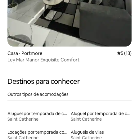
Casa ⋅ Portmore
5 de uma a
5 (13)
Ley Mar Manor Exquisite Comfort
Destinos para conhecer
Outros tipos de acomodações
Aluguel por temporada de casas de hóspedes
Aluguel por temporada de casas de veraneio
Saint Catherine
Saint Catherine
Locações por temporada com piscina
Aluguéis de vilas
Saint Catherine
Saint Catherine