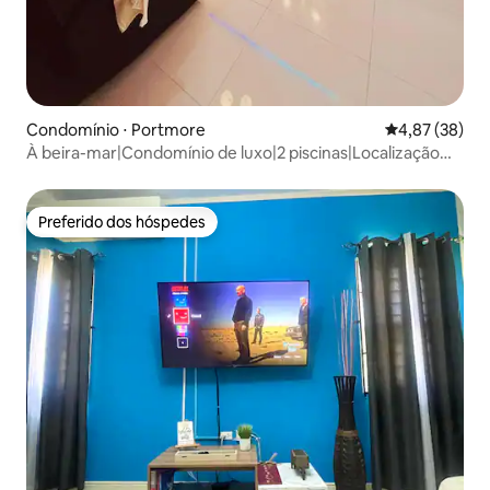
Condomínio ⋅ Portmore
4,87 de uma a
4,87 (38)
À beira-mar|Condomínio de luxo|2 piscinas|Localização
central
Preferido dos hóspedes
Preferido dos hóspedes