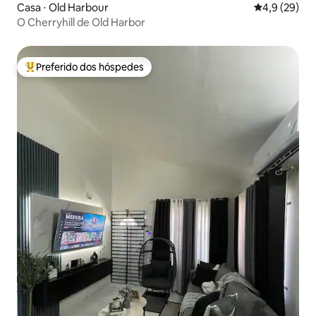
Casa ⋅ Old Harbour
4,9 de uma a
4,9 (29)
O Cherryhill de Old Harbor
Preferido dos hóspedes
Entre os melhores preferidos dos hóspedes