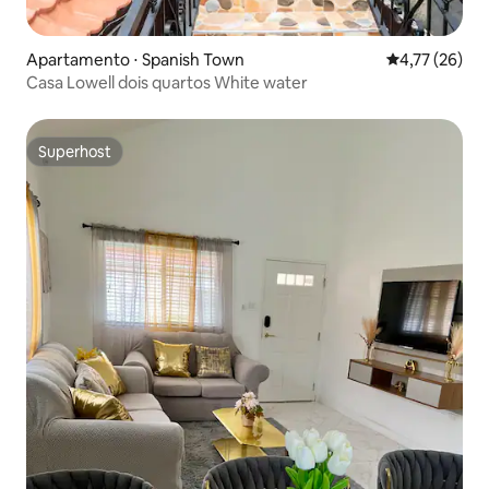
Apartamento ⋅ Spanish Town
4,77 de uma a
4,77 (26)
Casa Lowell dois quartos White water
Superhost
Superhost