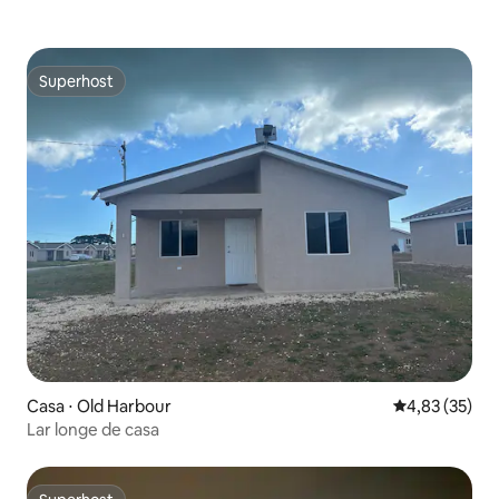
Superhost
Superhost
Casa ⋅ Old Harbour
4,83 de uma a
4,83 (35)
Lar longe de casa