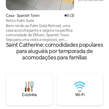
e relaxante em esti
oferece 12 minuto
Kingston, 8 minut
Casa ⋅ Spanish Town
5 de uma avaliação média d
5 (3)
minutos a Spanish
Retiro Palm Gate
minutos, você pod
Bem-vindo ao Palm Gate Retreat, uma
que leva a Ocho Rio
casa aconchegante e segura na pacífica
você pode escalar 
comunidade de Eltham, Spanish Town.
Dunn em 45 minutos. O espaç
Seja para uma visita a negócios, em
totalmente equipa
Saint Catherine: comodidades populares
família ou para uma escapada jamaicana,
estadia o mais con
você desfrutará de conforto,
para aluguéis por temporada de
Venha e aproveite
praticidade e fácil acesso às atrações
acomodações para famílias
próximas. A apenas 5 minutos do KFC,
do supermercado Shoppers Fair, da
Domino's Pizza e de um posto de
gasolina. A casa também está
convenientemente localizada perto do
Terminal Rodoviário Knutsford Express,
facilitando a viagem para Kingston ou a
exploração das belas costas norte e sul
Cozinha
Wi-Fi
da Jamaica.