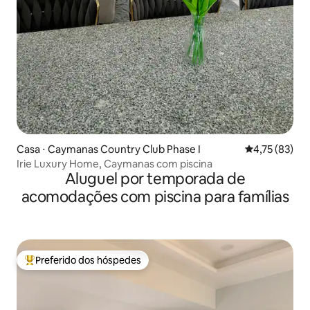
Casa ⋅ Caymanas Country Club Phase I
4,75 de uma a
4,75 (83)
Irie Luxury Home, Caymanas com piscina
Aluguel por temporada de
acomodações com piscina para famílias
Preferido dos hóspedes
Entre os melhores preferidos dos hóspedes