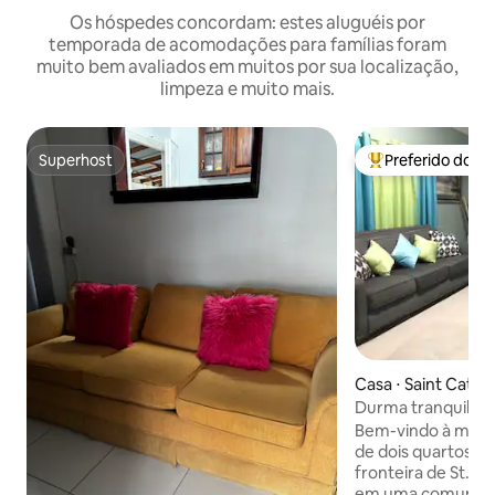
Os hóspedes concordam: estes aluguéis por
temporada de acomodações para famílias foram
muito bem avaliados em muitos por sua localização,
limpeza e muito mais.
Superhost
Preferido dos 
Superhost
Entre os melhore
Casa ⋅ Saint Cathe
h
Durma tranquilo, 
Bem-vindo à minh
de dois quartos lo
fronteira de St. C
em uma comunidad