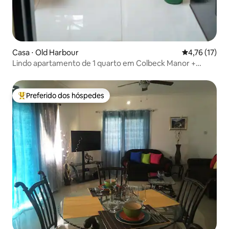
Casa ⋅ Old Harbour
4,76 de uma a
4,76 (17)
Lindo apartamento de 1 quarto em Colbeck Manor +
piscina e academia
Preferido dos hóspedes
Entre os melhores preferidos dos hóspedes