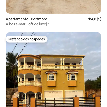
Apartamento ⋅ Portmore
4,8 de uma 
4,8 (5)
À beira-mar|Loft de luxo|2
piscinas|Fechado|Estacionamento gratuito
Preferido dos hóspedes
Preferido dos hóspedes