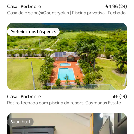
Casa ⋅ Portmore
4,96 de uma a
4,96 (24)
Casa de piscina@Countryclub | Piscina privativa | Fechado
Preferido dos hóspedes
Preferido dos hóspedes
Casa ⋅ Portmore
5 de uma a
5 (19)
Retiro fechado com piscina do resort, Caymanas Estate
Superhost
Superhost