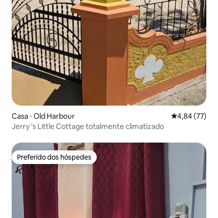
Casa ⋅ Old Harbour
4,84 de uma a
4,84 (77)
Jerry 's Little Cottage totalmente climatizado
Preferido dos hóspedes
Preferido dos hóspedes