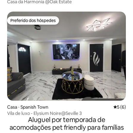
Casa da Harmonia @Oak Estate
Preferido dos hóspedes
Preferido dos hóspedes
Casa ⋅ Spanish Town
5 de uma 
5 (6)
Vila de luxo - Elysium Noire@Seville 3
Aluguel por temporada de
acomodações pet friendly para famílias