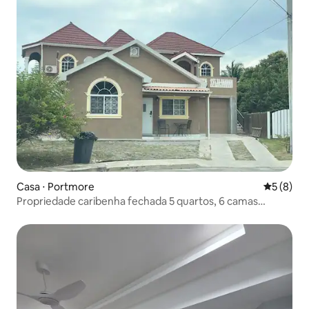
Casa ⋅ Portmore
5 de uma 
5 (8)
Propriedade caribenha fechada 5 quartos, 6 camas
conforto