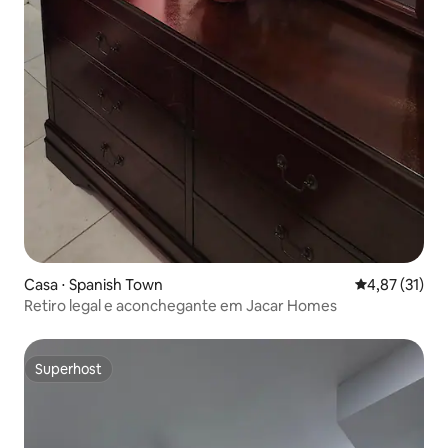
Casa ⋅ Spanish Town
4,87 de uma a
4,87 (31)
Retiro legal e aconchegante em Jacar Homes
Superhost
Superhost