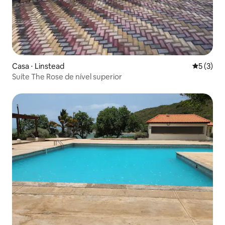
Casa ⋅ Linstead
5 de uma 
5 (3)
Suíte The Rose de nível superior