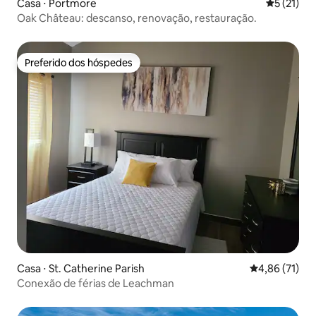
Casa ⋅ Portmore
5 de uma a
5 (21)
Oak Château: descanso, renovação, restauração.
Preferido dos hóspedes
Preferido dos hóspedes
Casa ⋅ St. Catherine Parish
4,86 de uma a
4,86 (71)
Conexão de férias de Leachman