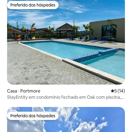
Preferido dos hóspedes
Preferido dos hóspedes
Casa ⋅ Portmore
5 de uma a
5 (14)
StayEntity em condomínio fechado em Oak com piscina,
Wi-Fi e ar-condicionado
Preferido dos hóspedes
Preferido dos hóspedes