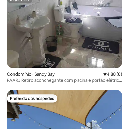
Superhost
Condomínio ⋅ Sandy Bay
4,88 de uma 
4,88 (8)
PAARJ Retiro aconchegante com piscina e portão elétrico
Apto nº 2
Preferido dos hóspedes
Preferido dos hóspedes