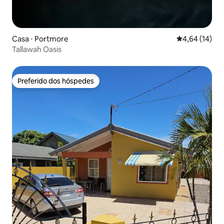
Casa ⋅ Portmore
4,64 de uma a
4,64 (14)
Tallawah Oasis
Preferido dos hóspedes
Preferido dos hóspedes