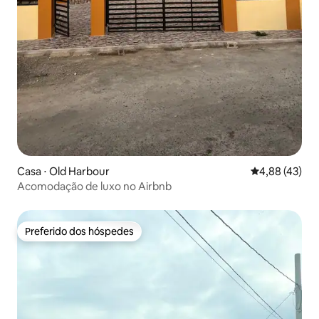
Casa ⋅ Old Harbour
4,88 de uma a
4,88 (43)
Acomodação de luxo no Airbnb
Preferido dos hóspedes
Preferido dos hóspedes