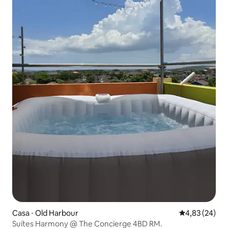
Casa ⋅ Old Harbour
4,83 de uma a
4,83 (24)
Suítes Harmony @ The Concierge 4BD RM.