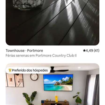
Townhouse ⋅ Portmore
4,49 de uma a
4,49 (41)
Férias serenas em Portmore Country Club II
Preferido dos hóspedes
Entre os melhores preferidos dos hóspedes