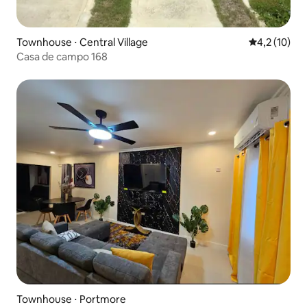
Townhouse ⋅ Central Village
4,2 de uma a
4,2 (10)
Casa de campo 168
Townhouse ⋅ Portmore