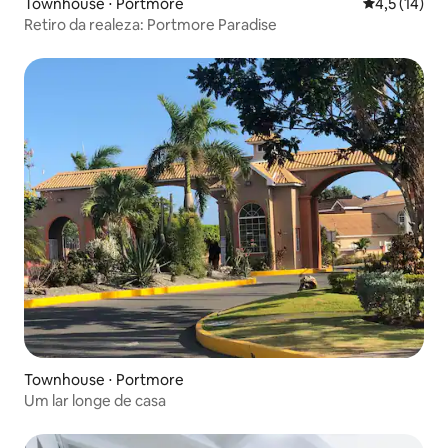
Townhouse ⋅ Portmore
4,5 de uma a
4,5 (14)
Retiro da realeza: Portmore Paradise
Townhouse ⋅ Portmore
Um lar longe de casa