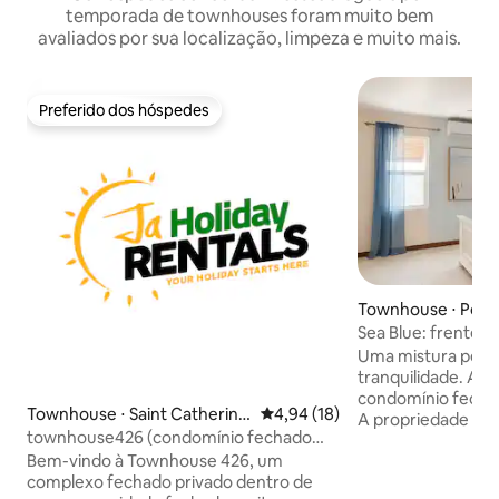
temporada de townhouses foram muito bem
avaliados por sua localização, limpeza e muito mais.
Preferido dos hóspedes
Preferido dos hóspedes
Townhouse ⋅ Por
Sea Blue: frente ao
Kingston e Portm
Uma mistura perfe
tranquilidade. Aninhado den
condomínio fechad
Townhouse ⋅ Saint Catherine
4,94 de uma avaliação média de
4,94 (18)
A propriedade of
Parish
townhouse426 (condomínio fechado
horas no coração 
Portmore) com carros
Bem-vindo à Townhouse 426, um
tranquilidade tran
complexo fechado privado dentro de
Aproveite a comod