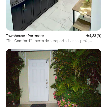
Townhouse ⋅ Portmore
4,33 de uma 
4,33 (9)
"The Comfortt" - perto de aeroporto, banco, praia,
shopping