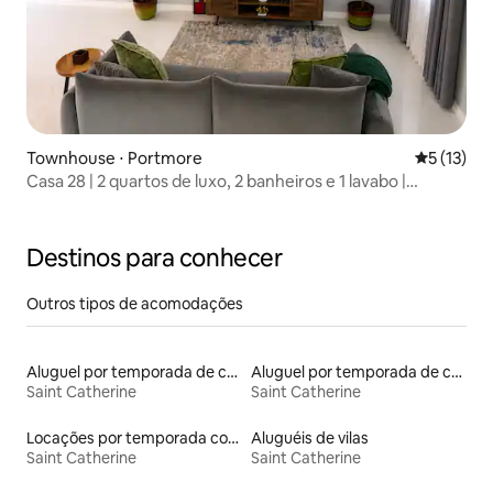
Townhouse ⋅ Portmore
5 de uma a
5 (13)
Casa 28 | 2 quartos de luxo, 2 banheiros e 1 lavabo |
Segurança 24 horas em condomínio fechado
Destinos para conhecer
Outros tipos de acomodações
Aluguel por temporada de casas de hóspedes
Aluguel por temporada de casas de veraneio
Saint Catherine
Saint Catherine
Locações por temporada com piscina
Aluguéis de vilas
Saint Catherine
Saint Catherine