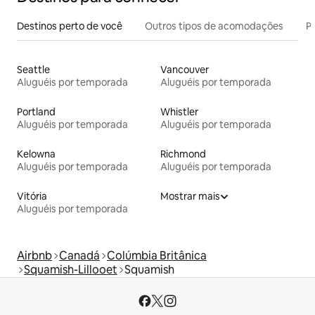
Destinos perto de você
Outros tipos de acomodações
Pr
Seattle
Vancouver
Aluguéis por temporada
Aluguéis por temporada
Portland
Whistler
Aluguéis por temporada
Aluguéis por temporada
Kelowna
Richmond
Aluguéis por temporada
Aluguéis por temporada
Vitória
Mostrar mais
Aluguéis por temporada
Airbnb
Canadá
Colúmbia Britânica
Squamish-Lillooet
Squamish