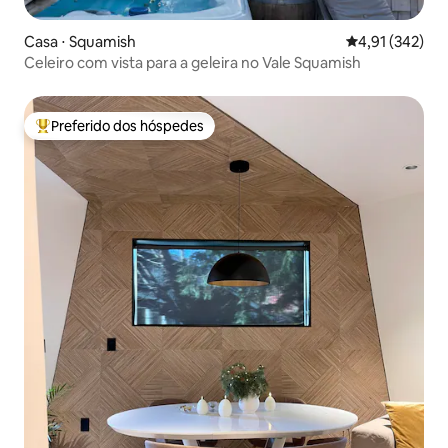
Casa ⋅ Squamish
4,91 de uma av
4,91 (342)
Celeiro com vista para a geleira no Vale Squamish
Preferido dos hóspedes
Entre os melhores preferidos dos hóspedes