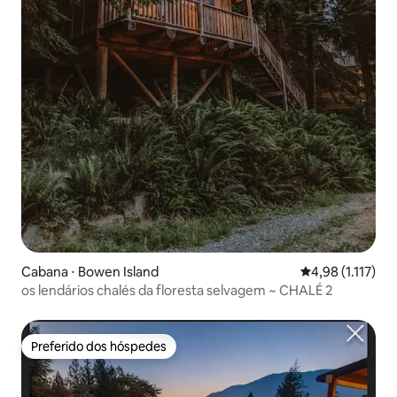
Cabana ⋅ Bowen Island
4,98 de uma aval
4,98 (1.117)
os lendários chalés da floresta selvagem ~ CHALÉ 2
Preferido dos hóspedes
Preferido dos hóspedes