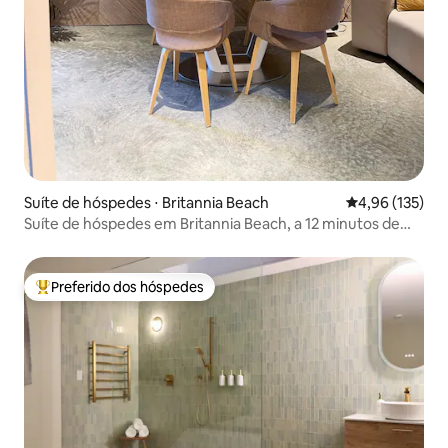
Suíte de hóspedes ⋅ Britannia Beach
4,96 de uma av
4,96 (135)
Suíte de hóspedes em Britannia Beach, a 12 minutos de
Squamish
Preferido dos hóspedes
Entre os melhores preferidos dos hóspedes