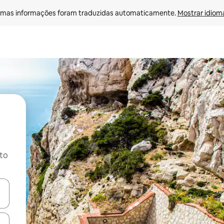
mas informações foram traduzidas automaticamente. 
Mostrar idioma
ito
ore-os usando as seta para cima e para baixo do teclado ou tocando e