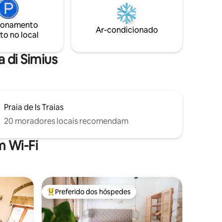
cozinha
enquanto as praias mais bonitas da
ntes para
região estão a poucos minutos de carro.
ionamento
Mar, relaxamento e entardeceres
Ar-condicionado
to no local
inesquecíveis esperam por você em
Villasimius!
a di Simius
Praia de Is Traias
20 moradores locais recomendam
 Wi-Fi
Preferido dos hóspedes
Entre os melhores preferidos dos hóspedes