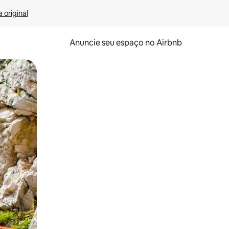
 original
Anuncie seu espaço no Airbnb
 deslizando o dedo na tela.