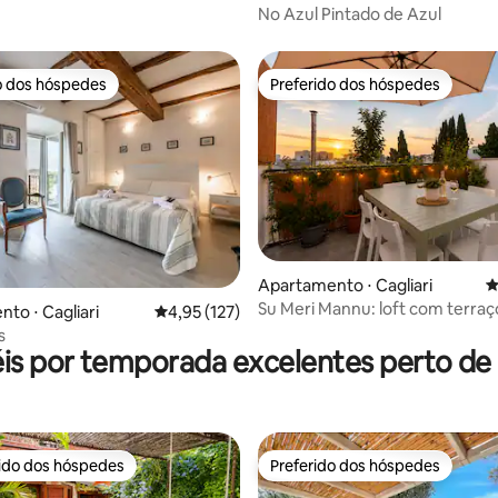
No Azul Pintado de Azul
o dos hóspedes
Preferido dos hóspedes
o dos hóspedes
Preferido dos hóspedes
Apartamento ⋅ Cagliari
4
Su Meri Mannu: loft com terraç
média de 5, 40 avaliações
to ⋅ Cagliari
4,95 de uma avaliação média de 5, 127 avalia
4,95 (127)
antiga Cagliari
s
is por temporada excelentes perto de P
rido dos hóspedes
Preferido dos hóspedes
 melhores preferidos dos hóspedes
Preferido dos hóspedes