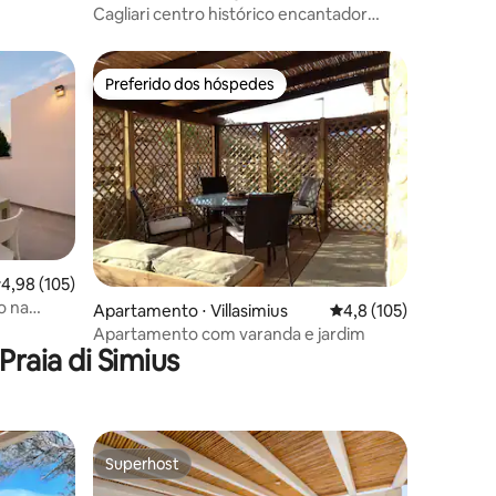
Cagliari centro histórico encantador
White Suite
Preferido dos hóspedes
Preferido dos hóspedes
,98 de uma avaliação média de 5, 105 avaliações
4,98 (105)
o na
ções
Apartamento ⋅ Villasimius
4,8 de uma avaliação 
4,8 (105)
Apartamento com varanda e jardim
raia di Simius
Superhost
Superhost