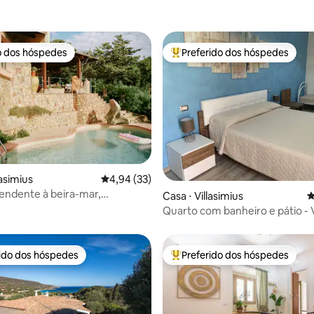
o dos hóspedes
Preferido dos hóspedes
o dos hóspedes
Entre os melhores preferidos d
lasimius
4,94 de uma avaliação média de 5, 33 avalia
4,94 (33)
pendente à beira-mar,
média de 5, 13 avaliações
Casa ⋅ Villasimius
4
s
Quarto com banheiro e pátio - V
rido dos hóspedes
Preferido dos hóspedes
 melhores preferidos dos hóspedes
Entre os melhores preferidos d