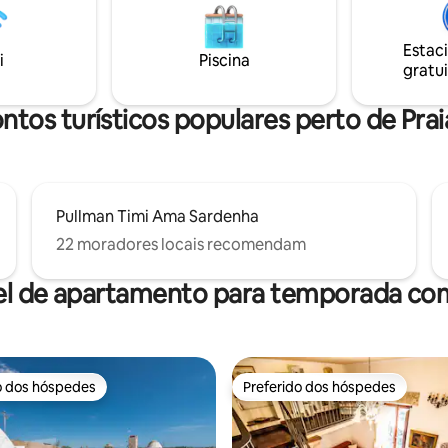
estar com janelas deslizantes, 
os em seu oásis tranquilo no
equipada e quartos aconchega
u delicie-se com sua experiência
um descanso perfeito.
soal, de dia ou à noite, com a
Estac
i
Piscina
uente e convidativa
gratui
tos turísticos populares perto de Prai
Pullman Timi Ama Sardenha
22 moradores locais recomendam
el de apartamento para temporada com
o dos hóspedes
Preferido dos hóspedes
o dos hóspedes
Preferido dos hóspedes