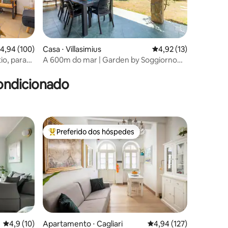
ções
,94 de uma avaliação média de 5, 100 avaliações
4,94 (100)
Casa ⋅ Villasimius
4,92 de uma avaliação
4,92 (13)
io, para
A 600m do mar | Garden by Soggiorno
Semplice
ondicionado
Preferido dos hóspedes
Entre os melhores preferidos dos hóspedes
ções
4,9 de uma avaliação média de 5, 10 avaliações
4,9 (10)
Apartamento ⋅ Cagliari
4,94 de uma avaliação 
4,94 (127)