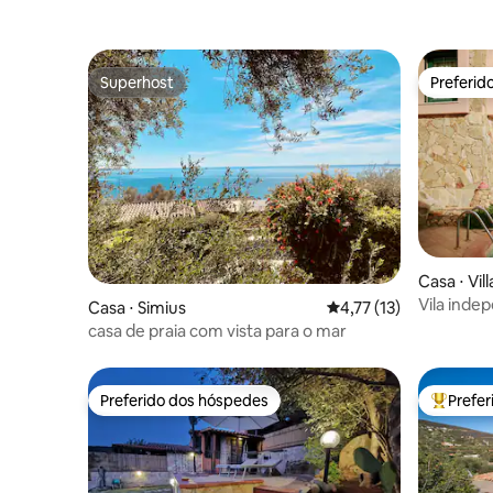
Superhost
Preferid
Superhost
Preferid
Casa ⋅ Vil
Vila inde
Casa ⋅ Simius
4,77 de uma avaliação 
4,77 (13)
Villasimiu
casa de praia com vista para o mar
Preferido dos hóspedes
Prefe
Preferido dos hóspedes
Entre os