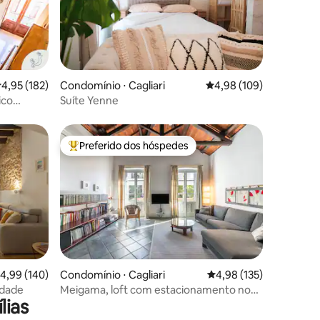
ções
,95 de uma avaliação média de 5, 182 avaliações
4,95 (182)
Condomínio ⋅ Cagliari
4,98 de uma avaliação 
4,98 (109)
ico
Suíte Yenne
Preferido dos hóspedes
os hóspedes
Entre os melhores preferidos dos hóspedes
ções
,99 de uma avaliação média de 5, 140 avaliações
4,99 (140)
Condomínio ⋅ Cagliari
4,98 de uma avaliação 
4,98 (135)
da cidade
Meigama, loft com estacionamento no
lias
centro histórico