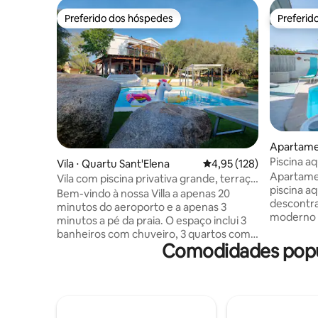
Preferido dos hóspedes
Preferid
Preferido dos hóspedes
Preferid
Apartamen
Piscina aq
Vila ⋅ Quartu Sant'Elena
4,95 de uma avaliação m
4,95 (128)
Apartame
Apartamen
Vila com piscina privativa grande, terraço
piscina aquec
com vista para o mar e churrasqueira
Bem-vindo à nossa Villa a apenas 20
descontra
minutos do aeroporto e a apenas 3
moderno c
minutos a pé da praia. O espaço inclui 3
a uma cur
banheiros com chuveiro, 3 quartos com
cidade e d
Comodidades popula
A/C e TV plana em todos os quartos.
planejan
Oferecemos uma cozinha totalmente
retiro de
equipada, uma espaçosa sala de estar e
espaço te
um terraço com vista para o mar, onde
incluindo 
você pode desfrutar de seu café da
privativa com jac
manhã e relaxar com um pôr do sol