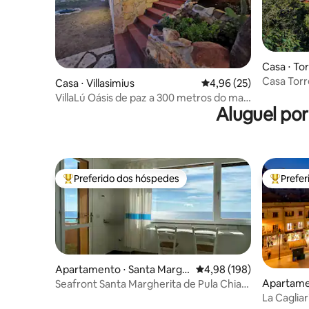
Casa ⋅ Tor
agonis)
Casa Torr
Casa ⋅ Villasimius
4,96 de uma avaliação 
4,96 (25)
VillaLú Oásis de paz a 300 metros do mar
Aluguel po
[Wi-Fi & AC]
Preferido dos hóspedes
Prefe
Entre os melhores preferidos dos hóspedes
Entre os
Apartamento ⋅ Santa Margh
4,98 de uma avaliação m
4,98 (198)
erita di Pula
Apartamen
Seafront Santa Margherita de Pula Chia
Sardenha
La Caglia