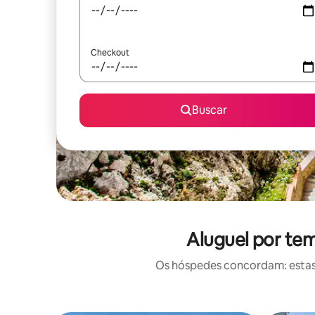
Checkout
Buscar
Aluguel por tem
Os hóspedes concordam: estas