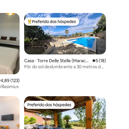
Preferido dos hóspedes
os hóspedes
Entre os melhores preferidos dos hóspedes
Casa ⋅ Torre Delle Stelle (Maracal
5 de uma avaliação
5 (18)
agonis)
Pôr do sol deslumbrante a 30 metros do
mar
ções
,89 de uma avaliação média de 5, 123 avaliações
4,89 (123)
illasimius
Preferido dos hóspedes
os hóspedes
Preferido dos hóspedes