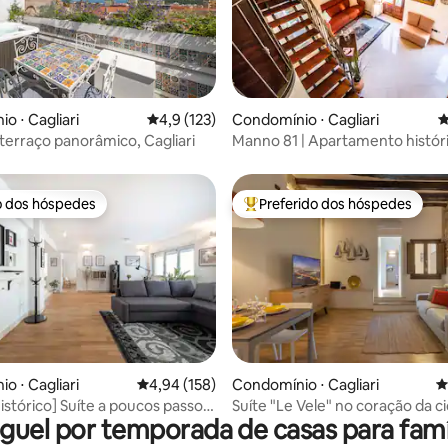
édia de 5, 165 avaliações
o ⋅ Cagliari
4,9 de uma avaliação média de 5, 123 avalia
4,9 (123)
Condomínio ⋅ Cagliari
4
 terraço panorâmico, Cagliari
Manno 81 | Apartamento histór
encantador
o dos hóspedes
Preferido dos hóspedes
o dos hóspedes
Entre os melhores preferidos d
édia de 5, 122 avaliações
o ⋅ Cagliari
4,94 de uma avaliação média de 5, 158 avalia
4,94 (158)
Condomínio ⋅ Cagliari
4
istórico] Suíte a poucos passos
Suíte "Le Vele" no coração 
guel por temporada de casas para famí