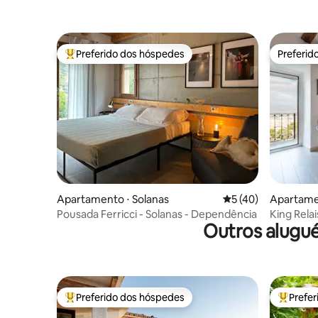
cidade
Preferido dos hóspedes
Preferid
Entre os melhores preferidos dos hóspedes
Preferid
Apartamento ⋅ Solanas
5 de uma avaliação 
5 (40)
Apartamen
Pousada Ferricci - Solanas - Dependência
King Relai
Outros alugué
Preferido dos hóspedes
Prefe
Entre os melhores preferidos dos hóspedes
Entre os