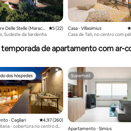
re Delle Stelle (Maracal
5 de uma avaliação média de 5, 22 avalia
5 (22)
Casa ⋅ Villasimius
4
e, Sudeste da Sardenha
Casa de Tati, no centro com pát
média de 5, 25 avaliações
famílias
r temporada de apartamento com ar-c
rido dos hóspedes
Superhost
 melhores preferidos dos hóspedes
Superhost
édia de 5, 198 avaliações
to ⋅ Cagliari
4,97 de uma avaliação média de 5, 260 avalia
4,97 (260)
ritana - cobertura no centro da
Apartamento ⋅ Simius