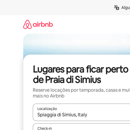
Pular
Algu
para
o
conteúdo
Lugares para ficar perto
de Praia di Simius
Reserve locações por temporada, casas e mu
mais no Airbnb
Localização
Quando os resultados estiverem disponíveis, expl
Check-in