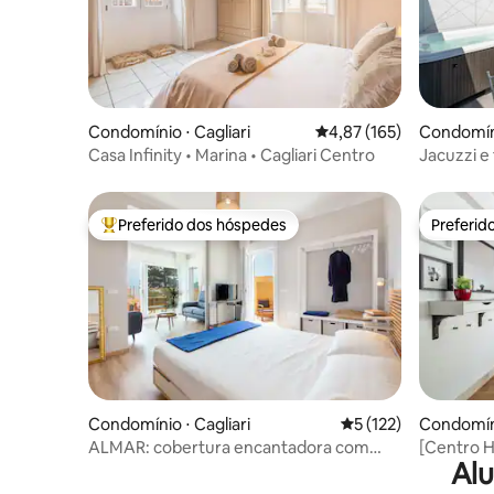
Condomínio ⋅ Cagliari
4,87 de uma avaliação m
4,87 (165)
Condomíni
Casa Infinity • Marina • Cagliari Centro
Jacuzzi e
Preferido dos hóspedes
Preferid
Entre os melhores preferidos dos hóspedes
Preferid
Condomínio ⋅ Cagliari
5 de uma avaliação m
5 (122)
Condomíni
ALMAR: cobertura encantadora com
[Centro H
Alu
vista para o mar CAGLIARI
do Corso