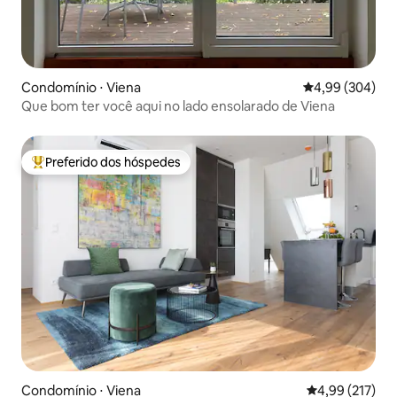
Condomínio ⋅ Viena
4,99 de uma ava
4,99 (304)
Que bom ter você aqui no lado ensolarado de Viena
Preferido dos hóspedes
Entre os melhores preferidos dos hóspedes
Condomínio ⋅ Viena
4,99 de uma av
4,99 (217)