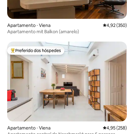
Apartamento ⋅ Viena
4,92 de uma av
4,92 (350)
Apartamento mit Balkon (amarelo)
Preferido dos hóspedes
Entre os melhores preferidos dos hóspedes
Apartamento ⋅ Viena
4,95 de uma av
4,95 (258)