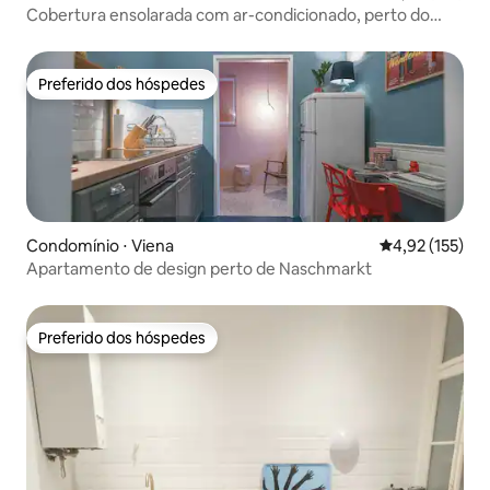
Cobertura ensolarada com ar-condicionado, perto do
metrô
Preferido dos hóspedes
Preferido dos hóspedes
Condomínio ⋅ Viena
4,92 de uma av
4,92 (155)
Apartamento de design perto de Naschmarkt
Preferido dos hóspedes
Preferido dos hóspedes