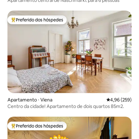
Apartamento central de Naschmarkt para 6 pessoas
Preferido dos hóspedes
Entre os melhores preferidos dos hóspedes
Apartamento ⋅ Viena
4,96 de uma ava
4,96 (259)
Centro da cidade! Apartamento de dois quartos 85m2.
Preferido dos hóspedes
Entre os melhores preferidos dos hóspedes