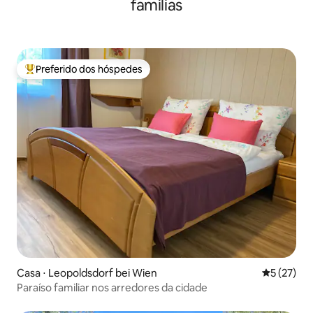
famílias
Preferido dos hóspedes
Entre os melhores preferidos dos hóspedes
Casa ⋅ Leopoldsdorf bei Wien
5 de uma a
5 (27)
Paraíso familiar nos arredores da cidade