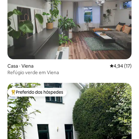
Casa ⋅ Viena
4,94 de uma a
4,94 (17)
Refúgio verde em Viena
Preferido dos hóspedes
Entre os melhores preferidos dos hóspedes