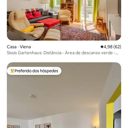
Casa ⋅ Viena
4,98 de uma a
4,98 (62)
Sissis Gartenhaus: Distância - Área de descanso verde -
Garagem
Preferido dos hóspedes
Entre os melhores preferidos dos hóspedes