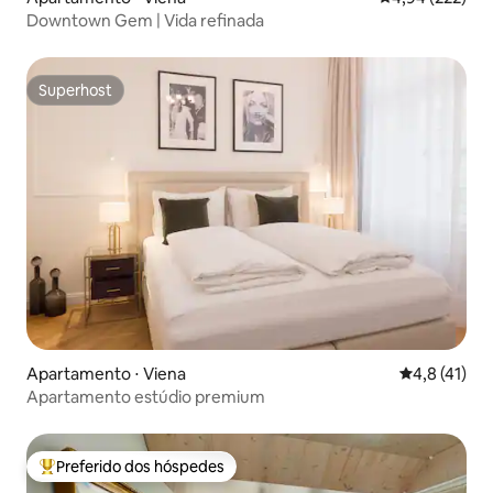
Downtown Gem | Vida refinada
Superhost
Superhost
Apartamento ⋅ Viena
4,8 de uma a
4,8 (41)
Apartamento estúdio premium
Preferido dos hóspedes
Entre os melhores preferidos dos hóspedes