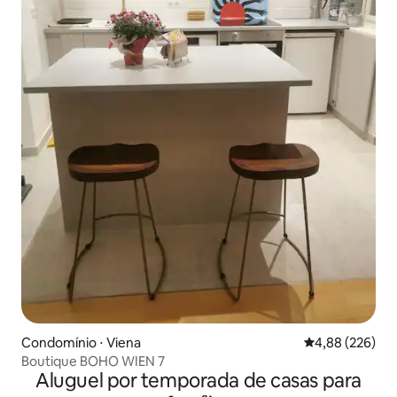
Condomínio ⋅ Viena
4,88 de uma ava
4,88 (226)
Boutique BOHO WIEN 7
Aluguel por temporada de casas para