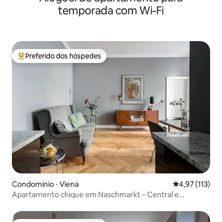
temporada com Wi-Fi
Preferido dos hóspedes
Entre os melhores preferidos dos hóspedes
Condomínio ⋅ Viena
4,97 de uma av
4,97 (113)
Apartamento chique em Naschmarkt – Central e
tranquilo