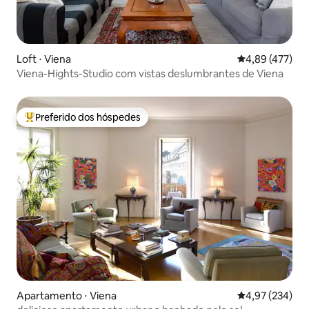
Loft ⋅ Viena
4,89 de uma av
4,89 (477)
Viena-Hights-Studio com vistas deslumbrantes de Viena
Preferido dos hóspedes
Entre os melhores preferidos dos hóspedes
Apartamento ⋅ Viena
4,97 de uma av
4,97 (234)