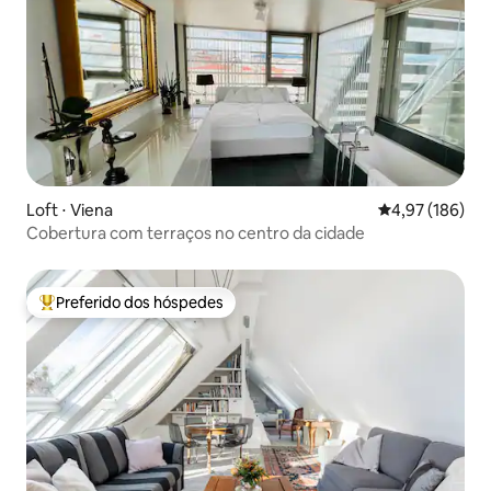
Loft ⋅ Viena
4,97 de uma av
4,97 (186)
Cobertura com terraços no centro da cidade
Preferido dos hóspedes
Entre os melhores preferidos dos hóspedes