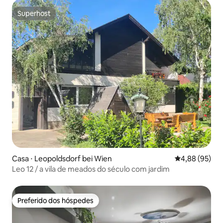
Superhost
Superhost
Casa ⋅ Leopoldsdorf bei Wien
4,88 de uma a
4,88 (95)
Leo 12 / a vila de meados do século com jardim
Preferido dos hóspedes
Preferido dos hóspedes