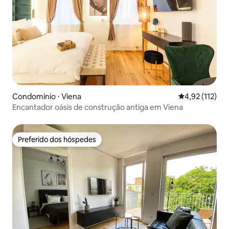
Condomínio ⋅ Viena
4,92 de uma av
4,92 (112)
Encantador oásis de construção antiga em Viena
Preferido dos hóspedes
Preferido dos hóspedes