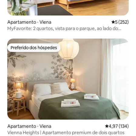
Apartamento ⋅ Viena
5 de uma av
5 (252)
MyFavorite: 2 quartos, vista para o parque, ao lado do
metrô, ar condicionado
Preferido dos hóspedes
Preferido dos hóspedes
Apartamento ⋅ Viena
4,97 de uma av
4,97 (134)
Vienna Heights | Apartamento premium de dois quartos