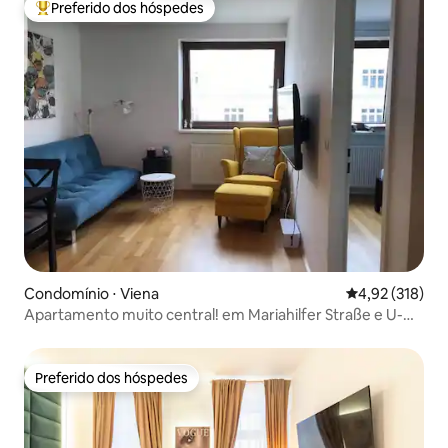
Preferido dos hóspedes
Entre os melhores preferidos dos hóspedes
Condomínio ⋅ Viena
4,92 de uma av
4,92 (318)
Apartamento muito central! em Mariahilfer Straße e U-
bahn
Preferido dos hóspedes
Preferido dos hóspedes