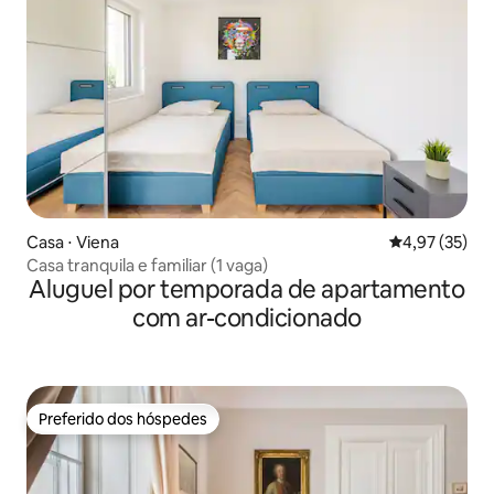
Casa ⋅ Viena
4,97 de uma a
4,97 (35)
Casa tranquila e familiar (1 vaga)
Aluguel por temporada de apartamento
com ar-condicionado
Preferido dos hóspedes
Preferido dos hóspedes