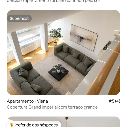
delicioso apartamento urbano banhado pelo sol
Superhost
Superhost
Apartamento ⋅ Viena
5 de uma 
5 (4)
Cobertura Grand Imperial com terraço grande
Preferido dos hóspedes