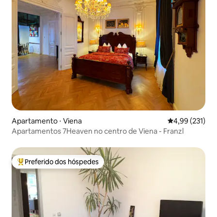
Apartamento ⋅ Viena
4,99 de uma av
4,99 (231)
Apartamentos 7Heaven no centro de Viena - Franzl
Preferido dos hóspedes
Entre os melhores preferidos dos hóspedes