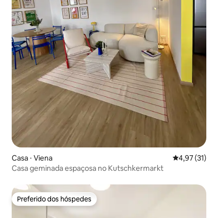
Casa ⋅ Viena
4,97 de uma a
4,97 (31)
Casa geminada espaçosa no Kutschkermarkt
Preferido dos hóspedes
Preferido dos hóspedes