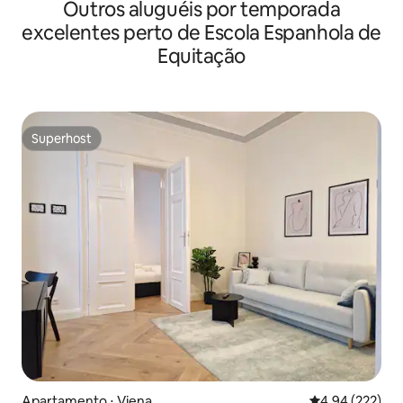
Outros aluguéis por temporada
excelentes perto de Escola Espanhola de
Equitação
Superhost
Superhost
Apartamento ⋅ Viena
4,94 de uma av
4,94 (222)