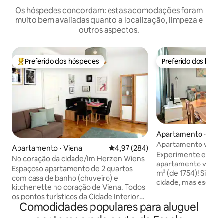
Os hóspedes concordam: estas acomodações foram
muito bem avaliadas quanto a localização, limpeza e
outros aspectos.
Preferido dos hóspedes
Preferido dos hó
Entre os melhores preferidos dos hóspedes
Preferido dos hó
Apartamento ⋅ Vi
Apartamento vint
Apartamento ⋅ Viena
4,97 de uma avaliação média de 
4,97 (284)
coração do centro
Experimente este
No coração da cidade/Im Herzen Wiens
apartamento viene
Espaçoso apartamento de 2 quartos
m² (de 1754)! Situ
com casa de banho (chuveiro) e
cidade, mas esco
kitchenette no coração de Viena. Todos
lateral tranquila 
os pontos turísticos da Cidade Interior
paralelepípedos n
Comodidades populares para aluguel
estão a uma curta distância a pé em
Possui 5 cômodos:
poucos minutos. Luxuoso apto de 50 m²,