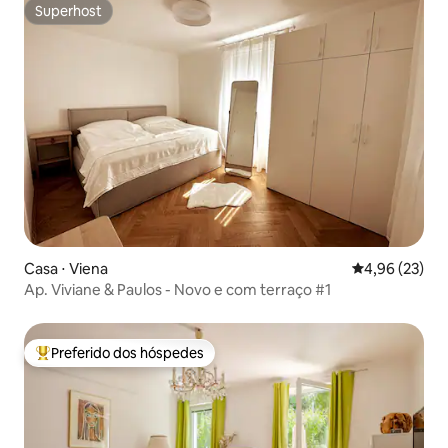
Superhost
Superhost
Casa ⋅ Viena
4,96 de uma a
4,96 (23)
Ap. Viviane & Paulos - Novo e com terraço #1
Preferido dos hóspedes
Entre os melhores preferidos dos hóspedes