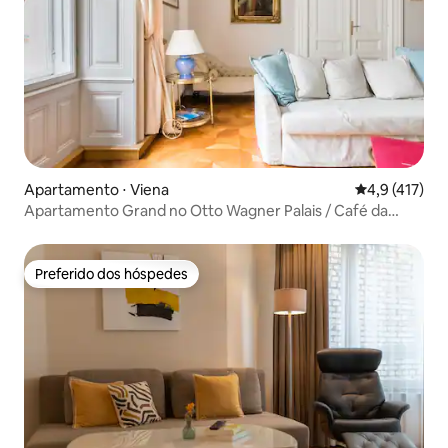
Apartamento ⋅ Viena
4,9 de uma av
4,9 (417)
Apartamento Grand no Otto Wagner Palais / Café da
manhã
Preferido dos hóspedes
Preferido dos hóspedes