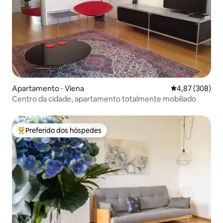
Apartamento ⋅ Viena
4,87 de uma ava
4,87 (308)
Centro da cidade, apartamento totalmente mobiliado
Preferido dos hóspedes
Entre os melhores preferidos dos hóspedes