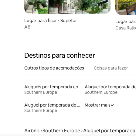
Lugar para ficar ⋅ Supetar
Lugar para
A6
Casa Rajko ideal para famílias
querem r
Destinos para conhecer
Outros tipos de acomodações
Coisas para fazer
Aluguéis por temporada com cama de altura acessível
Southern Europe
Southern Europe
Aluguel por temporada de casas de veraneio
Mostrar mais
Southern Europe
Airbnb
Southern Europe
Aluguel por temporada 