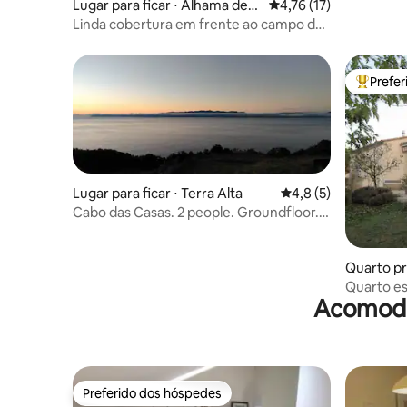
Lugar para ficar ⋅ Alhama de
4,76 de uma avaliação 
4,76 (17)
Murcia
Linda cobertura em frente ao campo de
golfe
Prefe
Entre os
Lugar para ficar ⋅ Terra Alta
4,8 de uma avaliação
4,8 (5)
Cabo das Casas. 2 people. Groundfloor.
AL859
Quarto pr
leurignac
Quarto e
Acomodaç
seu parq
Preferido dos hóspedes
Preferido dos hóspedes