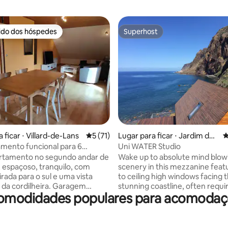
rido dos hóspedes
Superhost
 melhores preferidos dos hóspedes
Superhost
média de 5, 24 avaliações
 ficar ⋅ Villard-de-Lans
5 de uma avaliação média de 5, 71 avalia
5 (71)
Lugar para ficar ⋅ Jardim do
4
Mar
amento funcional para 6
Uni WATER Studio
artamento no segundo andar de
Wake up to absolute mind blow
 espaçoso, tranquilo, com
scenery in this mezzanine featu
rada para o sul e uma vista
to ceiling high windows facing t
cordilheira. Garagem
stunning coastline, often requir
omodidades populares para acomodaçõ
 estacionamento privativo. A
second look to truly appreciate
tro da vila. Muitas
beauty that this magnificent isl
es de lazer em um raio de 1 km:
offer. The mezzanine accomm
uático, pista de patinação,
two people, has an ensuite bat