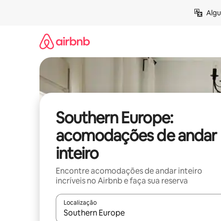
Pular
Algu
para
o
conteúdo
Southern Europe:
acomodações de andar
inteiro
Encontre acomodações de andar inteiro
incríveis no Airbnb e faça sua reserva
Localização
Quando os resultados estiverem disponíveis, expl