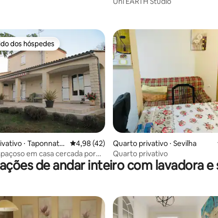
Mar
Uni EARTH Studio
média de 5, 17 avaliações
rido dos hóspedes
 melhores preferidos dos hóspedes
 média de 5, 5 avaliações
ivativo ⋅ Taponnat-F
4,98 de uma avaliação média de 5, 42 avalia
4,98 (42)
Quarto privativo ⋅ Sevilha
spaçoso em casa cercada por
Quarto privativo
ões de andar inteiro com lavadora e
ue