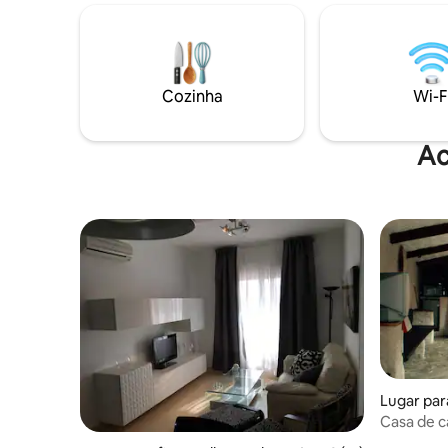
terraço(45m2), três quartos, banheiro
cinema, p
confortável e uma cozinha completa
alpino e 
com uma máquina de lavar louça. Inclui
transport
uma televisão. Outras comodidades do
de passei
Holiday home Tina incluem uma piscina
verão (mou
Cozinha
Wi-F
exterior. O Parque Nacional Paklenica
estão à su
fica a 35 km da Casa de férias Tina.
Ac
Lugar para
Casa de c
minha cas