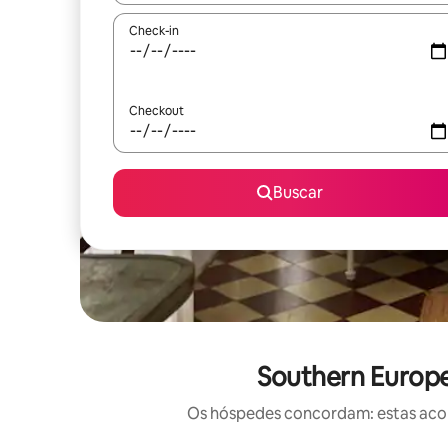
Check-in
Checkout
Buscar
Southern Europe
Os hóspedes concordam: estas acom