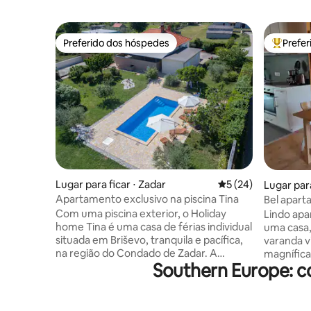
Preferido dos hóspedes
Prefe
Preferido dos hóspedes
Entre os
Lugar para ficar ⋅ Zadar
5 de uma avaliação 
5 (24)
Lugar para
Apartamento exclusivo na piscina Tina
Bel apart
pessoas
Com uma piscina exterior, o Holiday
Lindo ap
home Tina é uma casa de férias individual
uma casa,
situada em Briševo, tranquila e pacífica,
varanda vi
na região do Condado de Zadar. A
magnífica da 
Southern Europe: c
unidade climatizada fica a 9 km de Zadar
fechada e
e os hóspedes beneficiam de acesso Wi-
600 m do cen
Fi gratuito e estacionamento privado
instalaçõ
disponível no local. Há um grande
centro aq