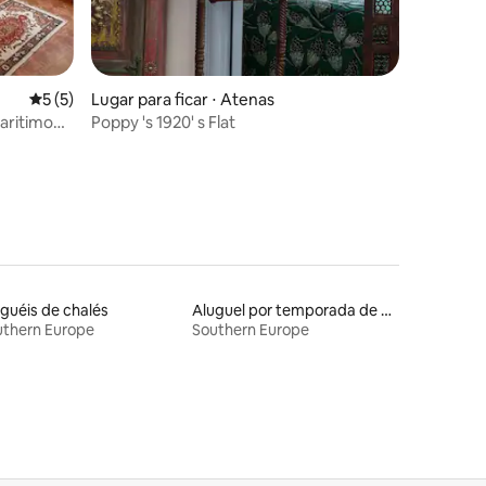
ções
5 de uma avaliação média de 5, 5 avaliações
5 (5)
Lugar para ficar ⋅ Atenas
aritimo
Poppy 's 1920' s Flat
guéis de chalés
Aluguel por temporada de barcos
uthern Europe
Southern Europe