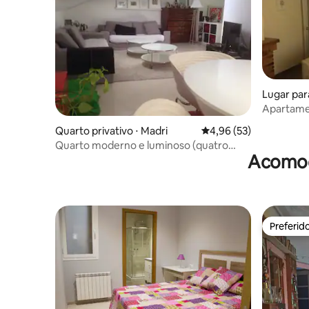
Lugar para
el Marqu
Apartame
Del Marq
Quarto privativo ⋅ Madri
4,96 de uma avaliação 
4,96 (53)
Quarto moderno e luminoso (quatro
Acomod
torres)
Preferid
Preferid