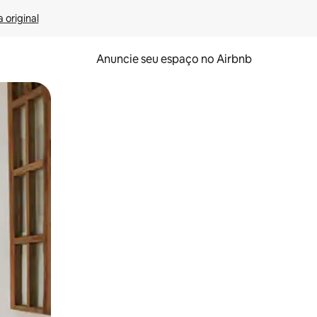
 original
Anuncie seu espaço no Airbnb
 deslizando o dedo na tela.