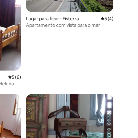
Lugar para ficar ⋅ Fisterra
5 de uma avaliaçã
5 (4)
Apartamento com vista para o mar
ções
5 de uma avaliação média de 5, 6 avaliações
5 (6)
 Helena