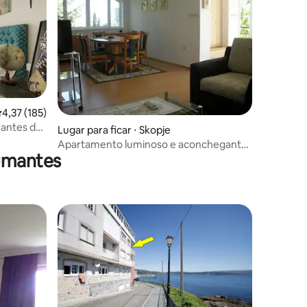
ções
,37 de uma avaliação média de 5, 185 avaliações
4,37 (185)
mantes de
Lugar para ficar ⋅ Skopje
Apartamento luminoso e aconchegante
umantes
com vista