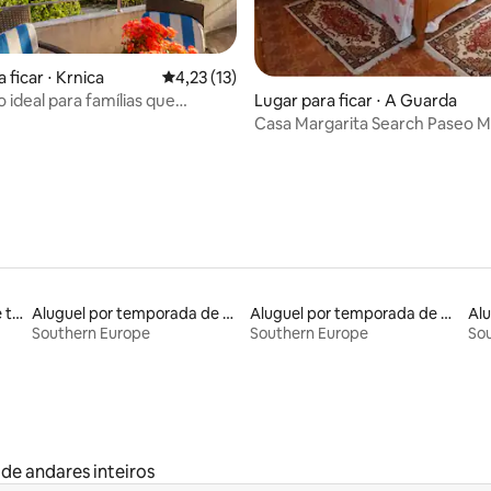
 ficar ⋅ Krnica
4,23 de uma avaliação média de 5, 13 avalia
4,23 (13)
 que
Lugar para ficar ⋅ A Guarda
elaxar
Casa Margarita Search Paseo M
and Internet
Aluguel por temporada de tendas
Aluguel por temporada de casas-barco
Aluguel por temporada de casebres
Alu
Southern Europe
Southern Europe
So
de andares inteiros