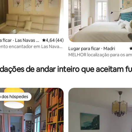
 ficar ⋅ Las Navas d
4,64 de uma avaliação média de 5, 44 avalia
4,64 (44)
és
nto encantador em Las Navas
Lugar para ficar ⋅ Madri
4
ues
MELHOR localização para os a
média de 5, 53 avaliações
DESIGN
ações de andar inteiro que aceitam f
o dos hóspedes
o dos hóspedes