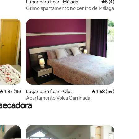
Lugar para ficar ⋅ Málaga
5 de uma avaliaçã
5 (4)
Ótimo apartamento no centro de Málaga
ções
4,87 de uma avaliação média de 5, 15 avaliações
4,87 (15)
Lugar para ficar ⋅ Olot
4,58 de uma avaliação
4,58 (59)
Apartamento Volca Garrinada
 secadora