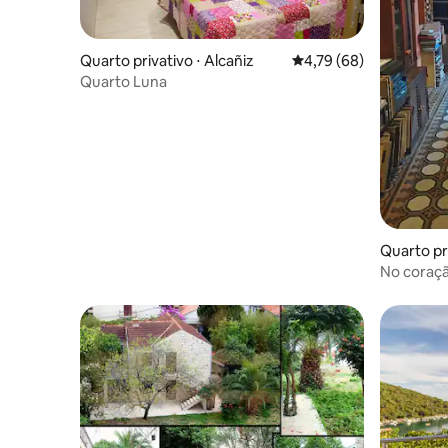
Quarto privativo ⋅ Alcañiz
4,79 de uma avaliação 
4,79 (68)
Quarto Luna
Quarto pr
No coraçã