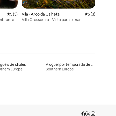
ções
5 de uma avaliação média de 5, 3 avaliações
5 (3)
Vila ⋅ Arco da Calheta
5 de uma avaliaçã
5 (3)
umbrante
Villa Crossdeira - Vista para o mar |
Piscina | Academia
guéis de chalés
Aluguel por temporada de barcos
uthern Europe
Southern Europe