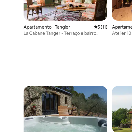
Apartamento ⋅ Tangier
5 de uma avaliação
5 (11)
Apartame
La Cabane Tanger • Terraço e bairro
Atelier 1
histórico
imersão e