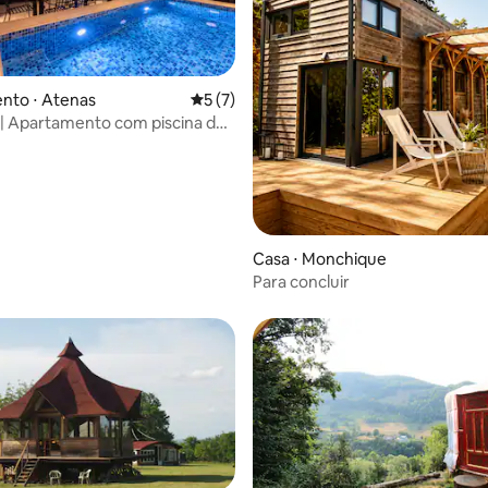
 média de 5, 11 avaliações
nto ⋅ Atenas
5 de uma avaliação média de 5, 7 avalia
5 (7)
0 | Apartamento com piscina de
 vista para a Acrópole
Casa ⋅ Monchique
Para concluir