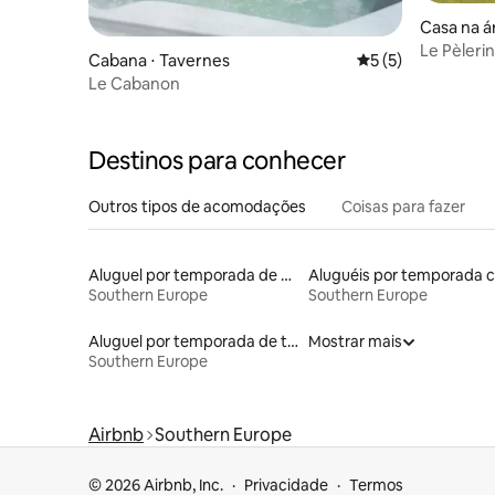
Casa na á
Le Pèlerin
Cabana ⋅ Tavernes
5 de uma avaliação
5 (5)
Le Cabanon
Destinos para conhecer
Outros tipos de acomodações
Coisas para fazer
Aluguel por temporada de casas-barco
Southern Europe
Southern Europe
Aluguel por temporada de torres
Mostrar mais
Southern Europe
Airbnb
Southern Europe
© 2026 Airbnb, Inc.
Privacidade
Termos