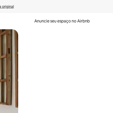
 original
Anuncie seu espaço no Airbnb
 deslizando o dedo na tela.