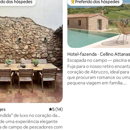
rido dos hóspedes
Preferido dos hóspedes
 melhores preferidos dos hóspedes
Entre os melhores preferidos d
Hotel-fazenda ⋅ Cellino Attanas
o
Escapada no campo — piscina e
média de 5, 28 avaliações
Fuja para o nosso retiro encan
coração de Abruzzo, ideal para 
que procuram romance ou um
pequena viagem em família.
Perfeitamente posicionada ent
e as montanhas, nossa casa of
arredores naturais deslumbran
Desfrute de comodidades ao ar 
ges
5 de uma avaliação média de 5, 14 avalia
5 (14)
exclusivas: uma piscina refres
ondida” de luxo no coração da
banheira de hidromassagem re
tiga, acomoda 5 pessoas
de uma experiência elegante
uma lareira aconchegante e um
sa de campo de pescadores com
jantar ao ar livre. Envolva-se com a