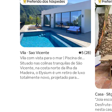
Preferido dos hóspedes
Prefe
Entre os melhores preferidos dos hóspedes
Entre os
Vila ⋅ Sao Vicente
5 de uma avaliação 
5 (28)
Vila com vista para o mar | Piscina de
borda infinita, banheira de
Situado nas colinas tranquilas de São
hidromassagem, sauna
Vicente, na costa norte da Ilha da
Madeira, o Elysium é um retiro de luxo
totalmente novo, projetado para
proporcionar relaxamento, privacidade e
belas vistas. Acorde com a paisagem do
mar e das montanhas, nade na piscina de
Casa ⋅ Sit
borda infinita aquecida*, relaxe na jacuzzi
“Joia esc
ou aproveite a sauna depois de um dia
cidade an
Desfrute 
explorando a ilha. Com quartos
nesta ca
elegantes, comodidades estilo spa e