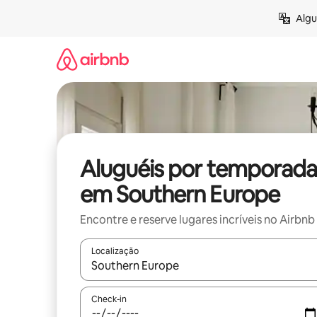
Pular
Algu
para
o
conteúdo
Aluguéis por temporada
em Southern Europe
Encontre e reserve lugares incríveis no Airbnb
Localização
Quando os resultados estiverem disponíveis, expl
Check-in