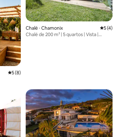
ções
Chalé ⋅ Chamonix
5 de uma avaliaçã
5 (4)
Chalé de 200 m² | 5 quartos | Vista |
Terraço e jardim
5 de uma avaliação média de 5, 8 avaliações
5 (8)