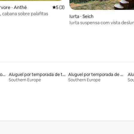
rvore ⋅ Anthé
5 de uma avaliação média de 5, 3 avalia
5 (3)
, cabana sobre palafitas
 média de 5, 5 avaliações
Iurta ⋅ Seich
Iurta suspensa com vista desl
Aluguéis por temporada com cama de altura acessível
Aluguel por temporada de tendas
Aluguel por temporada de casebres
Alu
Southern Europe
Southern Europe
So