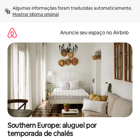
Pular
Algumas informações foram traduzidas automaticamente. 
para
Mostrar idioma original
o
conteúdo
Anuncie seu espaço no Airbnb
Southern Europe: aluguel por
temporada de chalés