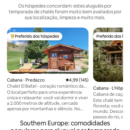
Os hóspedes concordam: estes aluguéis por
temporada de chalés foram muito bem avaliados por
sua localização, limpeza e muito mais.
Preferido dos hóspedes
Preferido dos hó
Entre os melhores preferidos dos hóspedes
Preferido dos hó
Cabana ⋅ Predazzo
4,99 de uma avaliação média de 
4,99 (145)
Chalet El Baitel - coração romântico da
Cabana ⋅ L'Hôpital
Alpe Lusia
O local perfeito para uma experiência
Cabana de caçador 
única e relaxante: você vai dormir e viver
de-Béarn
Este chalé tem se
a 2.000 metros de altitude, cercado
floresta; você est
apenas por montanhas e silêncio. No
mundo. Desconexã
Chalé encontrará todos os confortos
passos do rio, dei
(hidromassagem, sauna, kitchenette, TV
Southern Europe: comodidades
durante sua estad
LCD) e do terraço poderá desfrutar da
por um quarto no