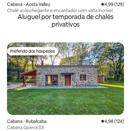
Cabana ⋅ Aosta Valley
4,99 de uma av
4,99 (129)
Chalé aconchegante e encantador com vista incrível
Aluguel por temporada de chalés
privativos
Preferido dos hóspedes
Preferido dos hóspedes
Cabana ⋅ Rubalcaba
4,98 de uma av
4,98 (124)
Cabana Quieva 03