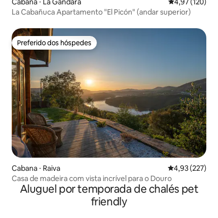
Cabana ⋅ La Gándara
4,97 de uma av
4,97 (120)
La Cabañuca Apartamento "El Picón" (andar superior)
Preferido dos hóspedes
Preferido dos hóspedes
Cabana ⋅ Raiva
4,93 de uma av
4,93 (227)
Casa de madeira com vista incrível para o Douro
Aluguel por temporada de chalés pet
friendly