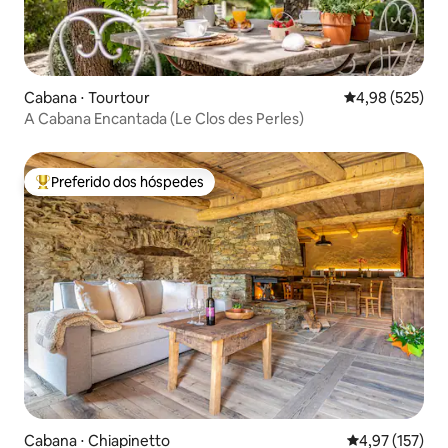
Cabana ⋅ Tourtour
4,98 de uma av
4,98 (525)
A Cabana Encantada (Le Clos des Perles)
Preferido dos hóspedes
Entre os melhores preferidos dos hóspedes
Cabana ⋅ Chiapinetto
4,97 de uma av
4,97 (157)