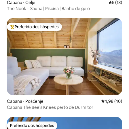
Cabana ⋅ Celje
5 de uma a
5 (13)
The Nook – Sauna | Piscina | Banho de gelo
Preferido dos hóspedes
Entre os melhores preferidos dos hóspedes
Cabana ⋅ Pošćenje
4,98 de uma a
4,98 (40)
Cabana The Bee's Knees perto de Durmitor
Preferido dos hóspedes
Preferido dos hóspedes