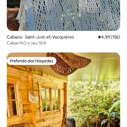
Cabana ⋅ Saint-Just-et-Vacquières
4,99 de uma av
4,99 (156)
Caban'AO e seu SPA
Preferido dos hóspedes
Preferido dos hóspedes