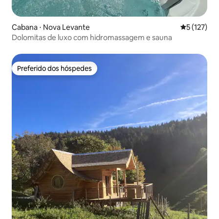
Cabana ⋅ Nova Levante
5 de uma av
5 (127)
Dolomitas de luxo com hidromassagem e sauna
Preferido dos hóspedes
Preferido dos hóspedes