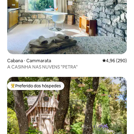
Cabana ⋅ Cammarata
4,96 de uma ava
4,96 (290)
A CASINHA NAS NUVENS "PETRA"
Preferido dos hóspedes
Entre os melhores preferidos dos hóspedes