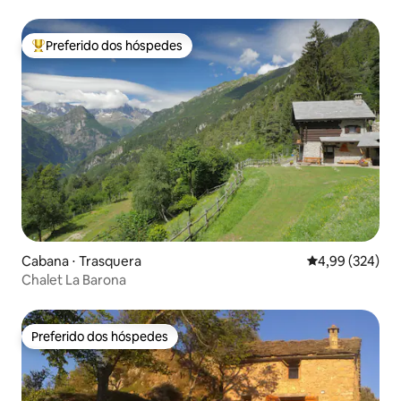
Preferido dos hóspedes
Entre os melhores preferidos dos hóspedes
Cabana ⋅ Trasquera
4,99 de uma ava
4,99 (324)
Chalet La Barona
Preferido dos hóspedes
Preferido dos hóspedes