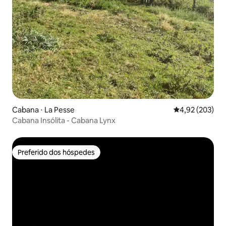
Cabana ⋅ La Pesse
4,92 de uma av
4,92 (203)
Cabana Insólita - Cabana Lynx
Preferido dos hóspedes
Preferido dos hóspedes