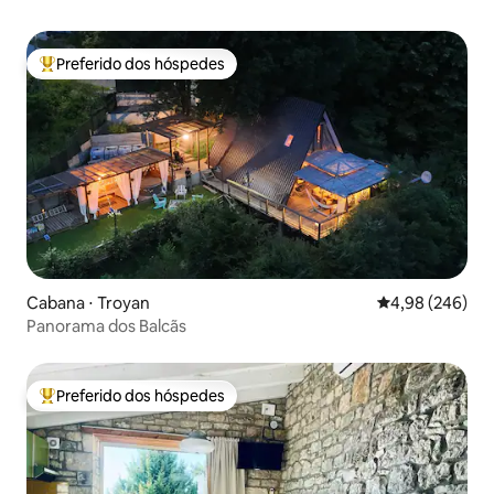
Preferido dos hóspedes
Entre os melhores preferidos dos hóspedes
Cabana ⋅ Troyan
4,98 de uma ava
4,98 (246)
Panorama dos Balcãs
Preferido dos hóspedes
Entre os melhores preferidos dos hóspedes