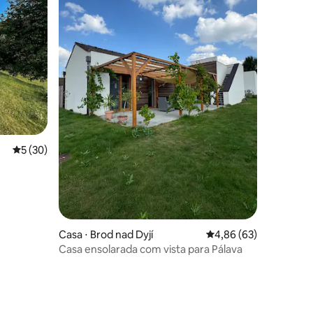
ções
5 de uma avaliação média de 5, 30 avaliações
5 (30)
Casa ⋅ Brod nad Dyjí
4,86 de uma avaliação
4,86 (63)
Casa ensolarada com vista para Pálava