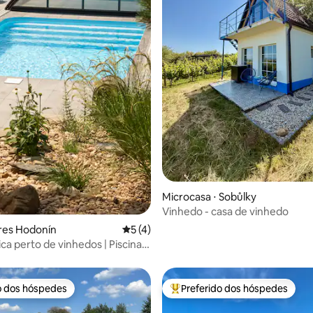
média de 5, 21 avaliações
Microcasa ⋅ Sobůlky
Vinhedo - casa de vinhedo
res Hodonín
5 de uma avaliação média de 5, 4 avalia
5 (4)
ca perto de vinhedos | Piscina,
 inverno
o dos hóspedes
Preferido dos hóspedes
o dos hóspedes
Entre os melhores preferidos d