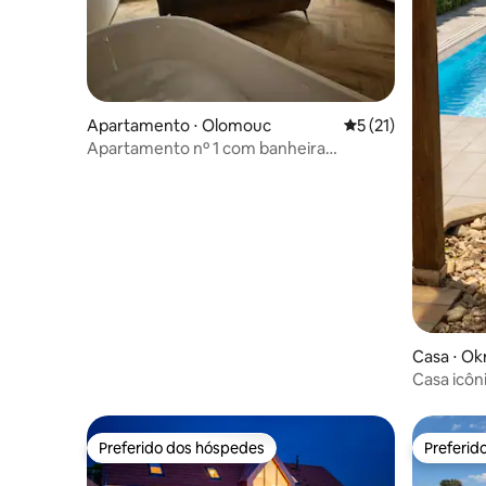
Apartamento ⋅ Olomouc
5 de uma avaliação 
5 (21)
Apartamento nº 1 com banheira
moderna no quarto
Casa ⋅ Ok
Casa icôni
jardim de
Preferido dos hóspedes
Preferid
Preferido dos hóspedes
Preferid