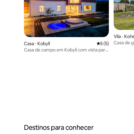
Vila ⋅ Koř
Casa de g
Casa ⋅ Kobylí
5 de uma avaliação
5 (5)
Casa de campo em Kobylí com vista para
Pálava
Destinos para conhecer