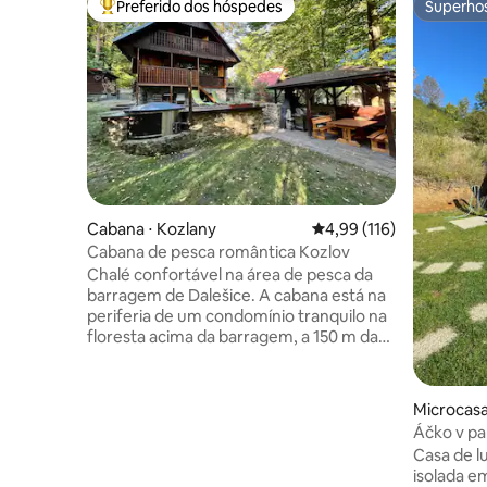
Preferido dos hóspedes
Superho
Entre os melhores preferidos dos hóspedes
Superho
Cabana ⋅ Kozlany
4,99 de uma avaliação m
4,99 (116)
Cabana de pesca romântica Kozlov
Chalé confortável na área de pesca da
barragem de Dalešice. A cabana está na
periferia de um condomínio tranquilo na
floresta acima da barragem, a 150 m da
água por um caminho na encosta, ou por
um veículo todo-o-terreno ou a pé 400
m ao longo de uma estrada florestal.
Microcasa
Disponível banheira de hidromassagem,
Áčko v pa
churrasqueira, lareira com defumador e
Casa de l
barco para 5 pessoas. A acomodação
isolada e
também é adequada para toda a família,