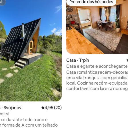
st
Preferido dos hóspedes
st
Preferido dos hóspedes
édia de 5, 116 avaliações
Casa ⋅ Trpín
Casa elegante e aconchegante
natureza
Casa romântica recém-decora
uma vila tranquila com genialid
local. Cozinha recém-equipada, sofá
confortável com lareira norue
um belo banheiro. A aldeia de Hlásnice-
Trpín é cercada por colinas com
vistas e caminhos estabelecido
 ⋅ Svojanov
4,95 de uma avaliação média de 5, 20 avalia
4,95 (20)
caminhadas e ciclismo. Provavelmente
nství
todos que já estiveram aqui fi
uxo durante todo o ano e
surpresos com o quão perto al
m forma de A com um telhado
bonito pode estar. Hlásnice é 