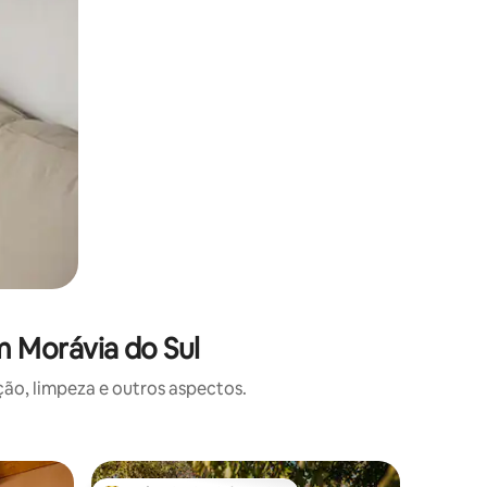
 Morávia do Sul
o, limpeza e outros aspectos.
Apartame