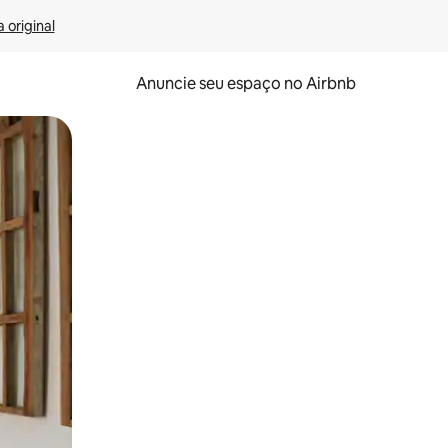
 original
Anuncie seu espaço no Airbnb
 deslizando o dedo na tela.