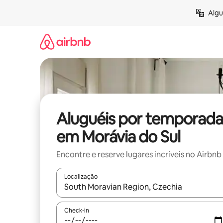
Pular
Algu
para
o
conteúdo
Aluguéis por temporada
em Morávia do Sul
Encontre e reserve lugares incríveis no Airbnb
Localização
Quando os resultados estiverem disponíveis, expl
Check-in