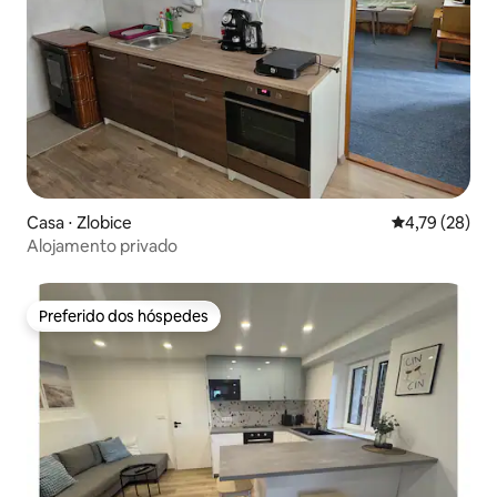
Casa ⋅ Zlobice
4,79 de uma a
4,79 (28)
Alojamento privado
Preferido dos hóspedes
Preferido dos hóspedes