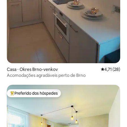
Casa ⋅ Okres Brno-venkov
4,71 de uma a
4,71 (28)
Acomodações agradáveis perto de Brno
Preferido dos hóspedes
Entre os melhores preferidos dos hóspedes