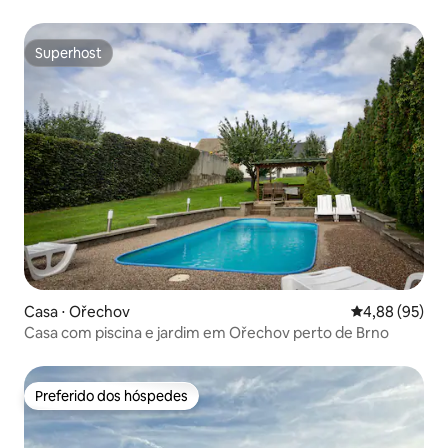
Superhost
Superhost
Casa ⋅ Ořechov
4,88 de uma a
4,88 (95)
Casa com piscina e jardim em Ořechov perto de Brno
Preferido dos hóspedes
Preferido dos hóspedes