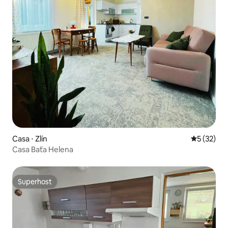
Casa ⋅ Zlín
5 de uma a
5 (32)
Casa Baťa Helena
Superhost
Superhost