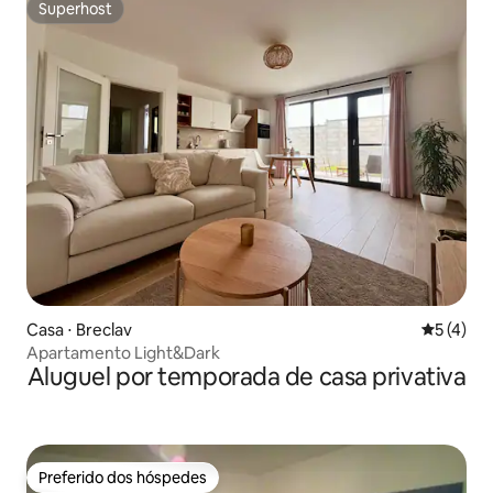
Superhost
Superhost
Casa ⋅ Breclav
5 de uma 
5 (4)
Apartamento Light&Dark
Aluguel por temporada de casa privativa
Preferido dos hóspedes
Preferido dos hóspedes