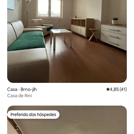
Casa ⋅ Brno-jih
4,85 de uma a
4,85 (41)
Casa de Rini
Preferido dos hóspedes
Preferido dos hóspedes