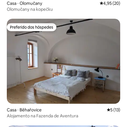
Casa ⋅ Olomučany
4,95 de uma a
4,95 (20)
Olomučany na kopečku
Preferido dos hóspedes
Preferido dos hóspedes
Casa ⋅ Běhařovice
5 de uma a
5 (13)
Alojamento na Fazenda de Aventura