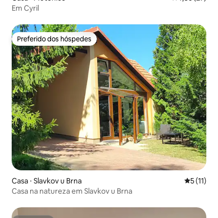
Em Cyril
Preferido dos hóspedes
Preferido dos hóspedes
Casa ⋅ Slavkov u Brna
5 de uma a
5 (11)
Casa na natureza em Slavkov u Brna