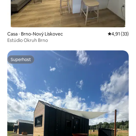
Casa ⋅ Brno-Nový Lískovec
4,91 de uma a
4,91 (33)
Estúdio Okruh Brno
Superhost
Superhost