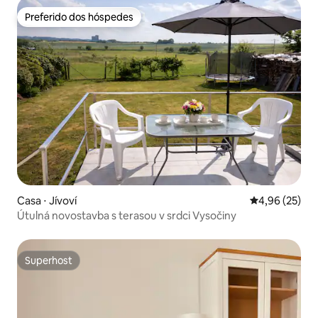
Preferido dos hóspedes
Preferido dos hóspedes
Casa ⋅ Jívoví
4,96 de uma a
4,96 (25)
Útulná novostavba s terasou v srdci Vysočiny
Superhost
Superhost