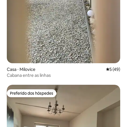
Casa ⋅ Milovice
5 de uma a
5 (49)
Cabana entre as linhas
Preferido dos hóspedes
Preferido dos hóspedes