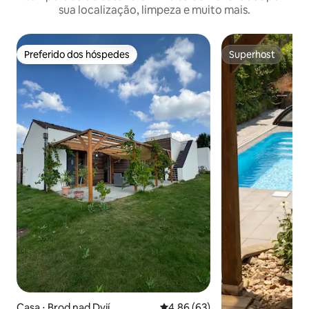
sua localização, limpeza e muito mais.
Preferido dos hóspedes
Superhost
Preferido dos hóspedes
Superhost
Casa ⋅ Brod nad Dyjí
4,86 de uma avaliação média de
4,86 (63)