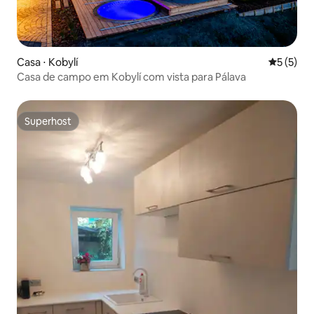
Casa ⋅ Kobylí
5 de uma 
5 (5)
Casa de campo em Kobylí com vista para Pálava
Superhost
Superhost