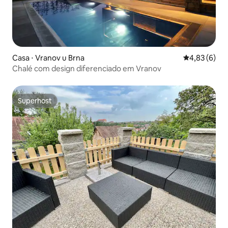
Casa ⋅ Vranov u Brna
4,83 de uma 
4,83 (6)
Chalé com design diferenciado em Vranov
Superhost
Superhost