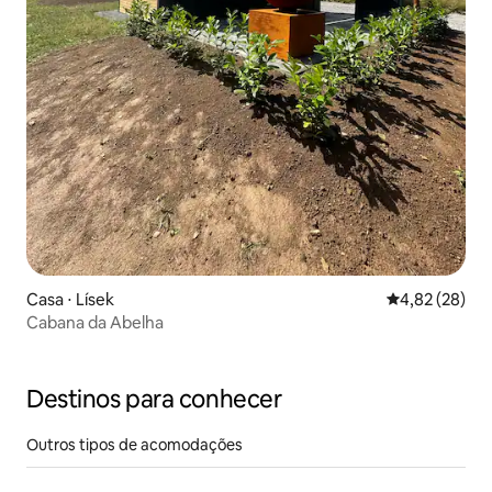
Casa ⋅ Lísek
4,82 de uma a
4,82 (28)
Cabana da Abelha
Destinos para conhecer
Outros tipos de acomodações