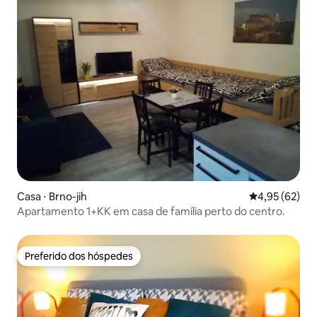
Casa ⋅ Brno-jih
4,95 de uma a
4,95 (62)
Apartamento 1+KK em casa de família perto do centro.
Preferido dos hóspedes
Preferido dos hóspedes