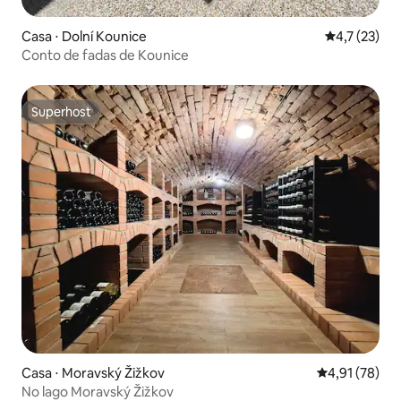
Casa ⋅ Dolní Kounice
4,7 de uma a
4,7 (23)
Conto de fadas de Kounice
Superhost
Superhost
Casa ⋅ Moravský Žižkov
4,91 de uma a
4,91 (78)
No lago Moravský Žižkov