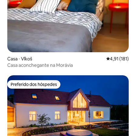
Casa ⋅ Vlkoš
4,91 de uma av
4,91 (181)
Casa aconchegante na Morávia
Preferido dos hóspedes
Preferido dos hóspedes