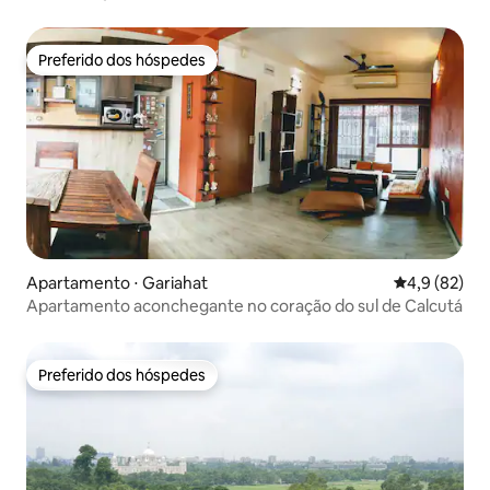
Preferido dos hóspedes
Preferido dos hóspedes
Apartamento ⋅ Gariahat
4,9 de uma a
4,9 (82)
Apartamento aconchegante no coração do sul de Calcutá
Preferido dos hóspedes
Preferido dos hóspedes