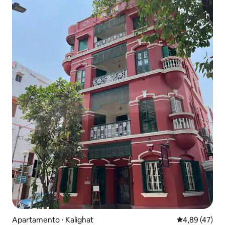
Apartamento ⋅ Kalighat
4,89 de uma a
4,89 (47)