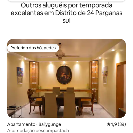
Outros aluguéis por temporada
excelentes em Distrito de 24 Parganas
sul
Preferido dos hóspedes
Preferido dos hóspedes
Apartamento ⋅ Ballygunge
4,9 de uma a
4,9 (39)
Acomodação descompactada