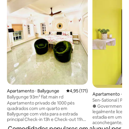
Apartamento ⋅ Ballygunge
4,95 de uma avaliação média de 
4,95 (171)
Apartamento ⋅ Ca
Ballygunge 93m² flat main rd
Sen-Sational | Por
Apartamento privado de 1000 pés
● Government Certi
quadrados com um quarto em
legalmente licenciado ) ●Aprove
Ballygunge com vista para a estrada
estadia em uma re
principal Check-in 13h e Check-out 11h
aconchegante, pol
ESTRITO 3º hóspede tributável
Comodidades populares em aluguel por
Venha explorar no