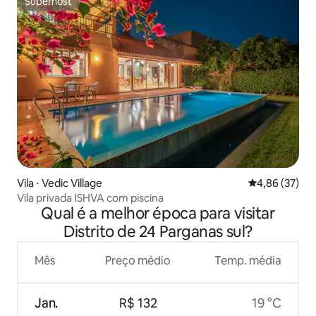
Superhost
Superhost
Vila ⋅ Vedic Village
4,86 de uma a
4,86 (37)
Vila privada ISHVA com piscina
Qual é a melhor época para visitar
Distrito de 24 Parganas sul?
Mês
Preço médio
Temp. média
Jan.
R$ 132
19 °C