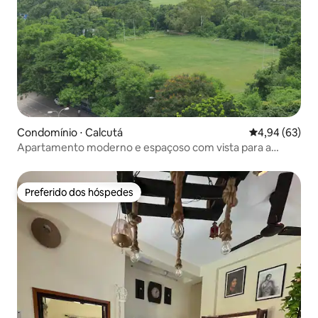
Condomínio ⋅ Calcutá
4,94 de uma a
4,94 (63)
Apartamento moderno e espaçoso com vista para a
Victoria
Preferido dos hóspedes
Preferido dos hóspedes