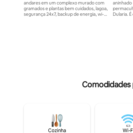
andares em um complexo murado com
aninhado
gramados e plantas bem cuidados, lagoa,
permacult
segurança 24x7, backup de energia, wi-fi
Dularia. 
gratuito, vaga de estacionamento
naturais 
segura, pistas de corrida / caminhada.
cimento. 
Tudo isso ao lado de uma aldeia tribal e
km do Pa
campos abertos. Apenas um conjunto de
Shantinik
hóspedes é acomodado a qualquer
tradicion
momento, independentemente do
tem um pá
número de hóspedes reservados (máx.
livre, lar
6). Grupo de hóspedes de membros
Nossa eq
masculinos apenas não é aceito. Somos
cozinhar d
amigáveis com casais. Na rodovia
Santhal o
estadual, o transporte (ônibus, toto) está
para você
facilmente disponível
Comodidades p
Cozinha
Wi-F