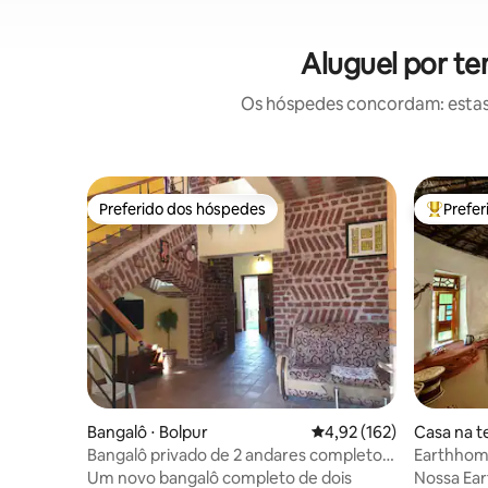
Aluguel por t
Os hóspedes concordam: estas
Preferido dos hóspedes
Prefe
Preferido dos hóspedes
Entre os
Bangalô ⋅ Bolpur
4,92 de uma avaliação m
4,92 (162)
Casa na t
Bangalô privado de 2 andares completo,
Earthhom
ninguém espera que você fique
Um novo bangalô completo de dois
Nossa Ear