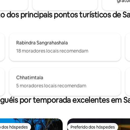
gratui
em vez de dizer lar longe de ca
Contato 9073499721
o dos principais pontos turísticos de S
Rabindra Sangrahashala
18 moradores locais recomendam
Chhatimtala
5 moradores locais recomendam
uguéis por temporada excelentes em Sa
o dos hóspedes
Preferido dos hóspedes
o dos hóspedes
Preferido dos hóspedes