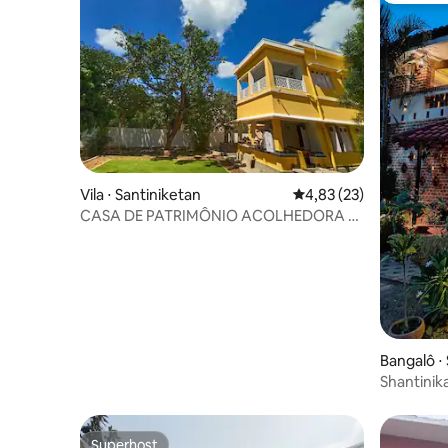
Vila ⋅ Santiniketan
4,83 de uma avaliação 
4,83 (23)
CASA DE PATRIMÔNIO ACOLHEDORA E
ELEGANTE, 3 QUARTOS, PRIVACIDADE
++
Bangalô ⋅
Shantinik
privativo 
Superhost