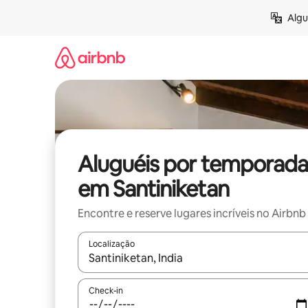
Pular
Algu
para
o
conteúdo
Aluguéis por temporada
em Santiniketan
Encontre e reserve lugares incríveis no Airbnb
Localização
Quando os resultados estiverem disponíveis, expl
Check-in