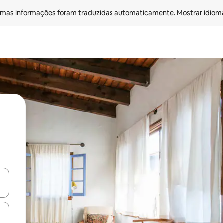
mas informações foram traduzidas automaticamente. 
Mostrar idioma
ore-os usando as seta para cima e para baixo do teclado ou tocando e