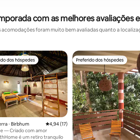
emporada com as melhores avaliações e
 acomodações foram muito bem avaliadas quanto a localizaçã
rido dos hóspedes
Preferido dos hóspedes
 melhores preferidos dos hóspedes
Preferido dos hóspedes
édia de 5, 162 avaliações
erra ⋅ Birbhum
4,94 de uma avaliação média de 5, 17 avalia
4,94 (17)
e — Criado com amor
thHome é um retiro tranquilo