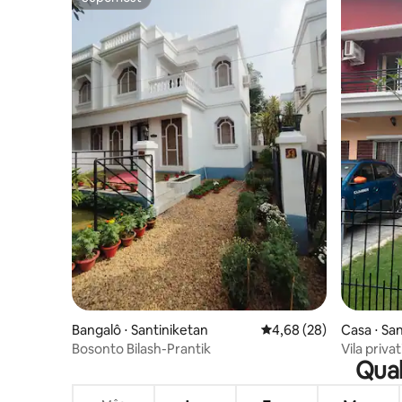
Superhost
Bangalô ⋅ Santiniketan
4,68 de uma avaliação 
4,68 (28)
Casa ⋅ Sa
Bosonto Bilash-Prantik
Vila priva
Qual
perfeito 