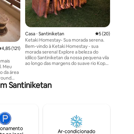
espaço. S
nosso ni
Casa ⋅ Santiniketan
5 de uma avaliação
5 (20)
Ketaki Homestay- Sua morada serena.
Bem-vindo à Ketaki Homestay - sua
,85 de uma avaliação média de 5, 121 avaliações
4,85 (121)
morada serena! Explore a beleza do
idílico Santiniketan da nossa pequena vila
 mais
ao longo das margens do suave rio Kopai.
l. Meu
A comunidade tem muitos verdes ,
ro da área
campos de mostarda amarelos
Ground
exuberantes e gado adorável que dá um
m Santiniketan
ma curta
vislumbre da vida pitoresca da aldeia e
ho também
rejuvenesce você, ao mesmo tempo em
 Mais
que oferece comodidades modernas de
gando a
uma propriedade de habitação. O lugar
etan, a
está bem situado, a poucos quilômetros
omo
de destinos turísticos populares, mas
nde você
longe da agitação das grandes cidades.
dernas,
ionamento
de lar,
Ar-condicionado