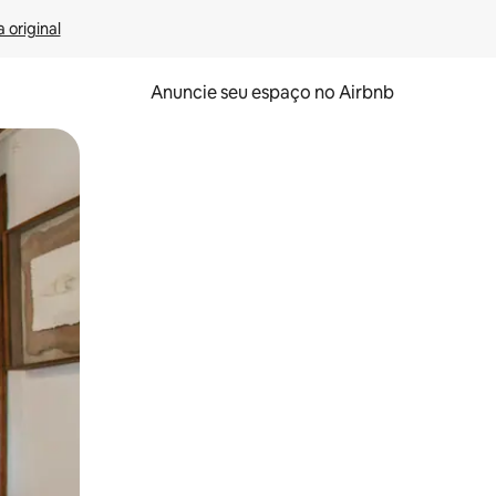
 original
Anuncie seu espaço no Airbnb
 deslizando o dedo na tela.