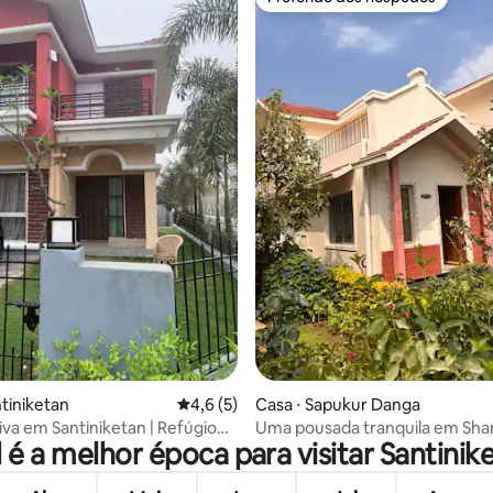
Preferido dos hóspedes
média de 5, 28 avaliações
ntiniketan
4,6 de uma avaliação média de 5, 5 avalia
4,6 (5)
Casa ⋅ Sapukur Danga
tiva em Santiniketan | Refúgio
Uma pousada tranquila em Shan
 é a melhor época para visitar Santinik
de fim de semana