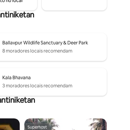
to no local
sa.
antiniketan
Ballavpur Wildlife Sanctuary & Deer Park
8 moradores locais recomendam
Kala Bhavana
3 moradores locais recomendam
ntiniketan
Superhost
Superhost