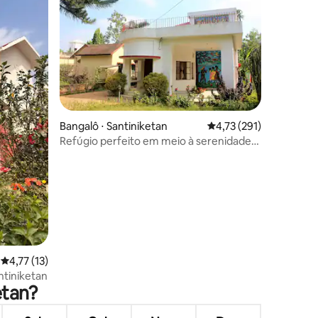
Bangalô ⋅ Santiniketan
4,73 de uma avaliação 
4,73 (291)
Refúgio perfeito em meio à serenidade
da natureza
ções
4,77 de uma avaliação média de 5, 13 avaliações
4,77 (13)
tiniketan
etan?