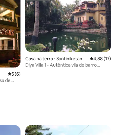
Casa na terra ⋅ Santiniketan
4,88 de uma avaliação
4,88 (17)
Diya Villa 1 - Autêntica vila de barro
Shantiniketan
5 de uma avaliação média de 5, 6 avaliações
5 (6)
sa de
rto da
ções