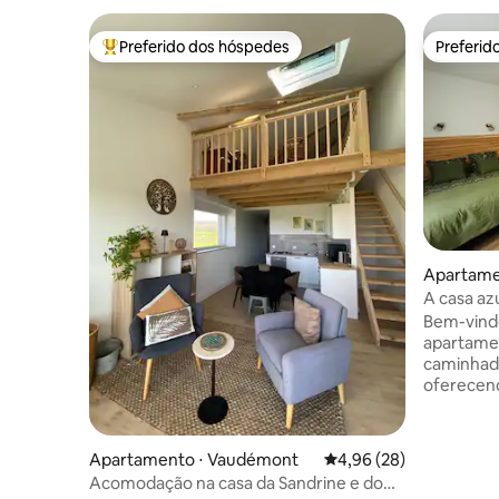
Preferido dos hóspedes
Preferid
Entre os melhores preferidos dos hóspedes
Preferid
Apartame
A casa az
Bem-vind
apartamen
caminhada
oferecen
confortá
este espa
sua atmos
Apartamento ⋅ Vaudémont
4,96 de uma avaliação 
4,96 (28)
O apartam
Acomodação na casa da Sandrine e do
da rota de