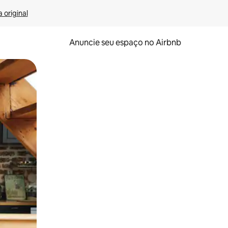
 original
Anuncie seu espaço no Airbnb
 deslizando o dedo na tela.