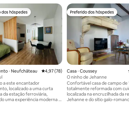
o dos hóspedes
Preferido dos hóspedes
o dos hóspedes
Preferido dos hóspedes
nto ⋅ Neufchâteau
4,97 de uma avaliação média de 5, 78 avalia
4,97 (78)
Casa ⋅ Coussey
ul
O ninho de Jehanne
o a este encantador
Confortável casa de campo de 
to, localizado a uma curta
totalmente reformada com cui
 da estação ferroviária,
localizada na encruzilhada da r
do uma experiência moderna e
Jehanne e do sítio galo-roman
vel. Recentemente renovado,
Grand, agradará tanto aos ama
ço elegante irá seduzi-lo com
história quanto aos entusiastas
fera contemporânea e limpa.
caminhadas ou de pesca no rio
média de 5, 28 avaliações
ento fica a apenas 300 metros
proximidades. Coussey fica a d
 bicicleta EuroVelo 19,
de Domrémy, cidade natal de 