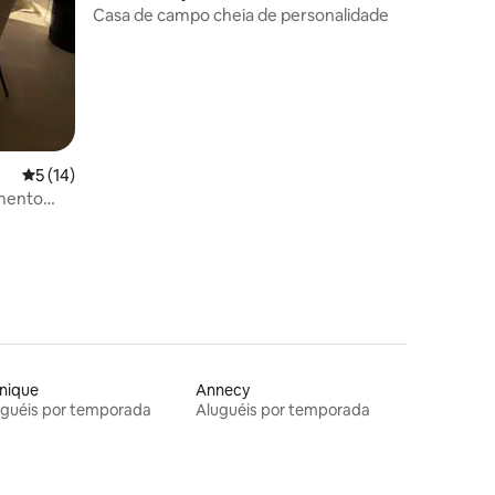
Casa de campo cheia de personalidade
ções
5 de uma avaliação média de 5, 14 avaliações
5 (14)
amento
nique
Annecy
uguéis por temporada
Aluguéis por temporada