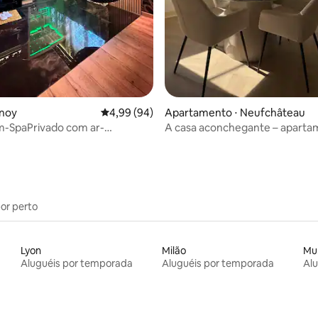
lnoy
4,99 de uma avaliação média de 5, 94 avalia
4,99 (94)
Apartamento ⋅ Neufchâteau
-SpaPrivado com ar-
A casa aconchegante – apart
ado perto da Place Stanislas
confortável no centro
por perto
Lyon
Milão
Mu
Aluguéis por temporada
Aluguéis por temporada
Al