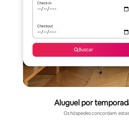
Check-in
Checkout
Buscar
Aluguel por temporad
Os hóspedes concordam: estas