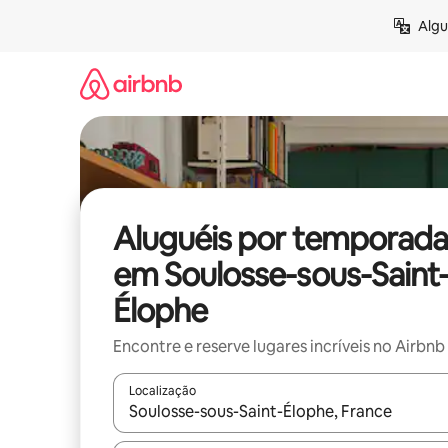
Pular
Algu
para
o
conteúdo
Aluguéis por temporada
em Soulosse-sous-Saint
Élophe
Encontre e reserve lugares incríveis no Airbnb
Localização
Quando os resultados estiverem disponíveis, expl