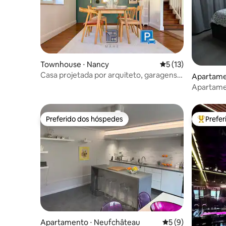
Townhouse ⋅ Nancy
5 de uma avaliação 
5 (13)
Casa projetada por arquiteto, garagens e
Apartamen
estação de carregamento
ain
Apartame
Preferido dos hóspedes
Prefe
Preferido dos hóspedes
Entre os
Apartamento ⋅ Neufchâteau
5 de uma avaliação
5 (9)