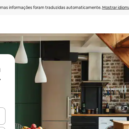
mas informações foram traduzidas automaticamente. 
Mostrar idioma
-
ore-os usando as seta para cima e para baixo do teclado ou tocando e