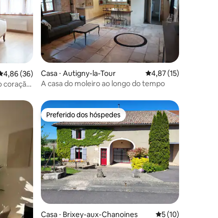
Casa ⋅ Autigny-la-Tour
4,87 de uma avaliação
4,87 (15)
ções
4,86 de uma avaliação média de 5, 36 avaliações
4,86 (36)
A casa do moleiro ao longo do tempo
 coração
Preferido dos hóspedes
Preferido dos hóspedes
Casa ⋅ Brixey-aux-Chanoines
5 de uma avaliação
5 (10)