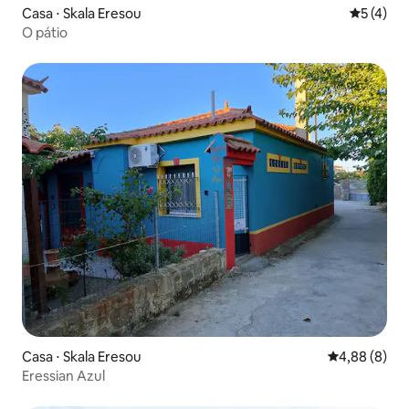
Casa ⋅ Skala Eresou
5 de uma 
5 (4)
O pátio
Casa ⋅ Skala Eresou
4,88 de uma 
4,88 (8)
Eressian Azul