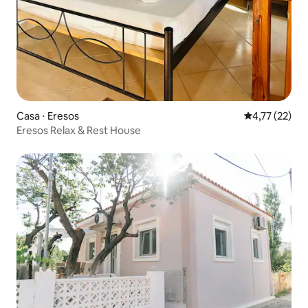
Casa ⋅ Eresos
4,77 de uma a
4,77 (22)
Εresos Relax & Rest House