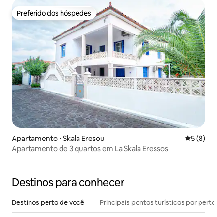
Preferido dos hóspedes
Preferido dos hóspedes
Apartamento ⋅ Skala Eresou
5 de uma 
5 (8)
Apartamento de 3 quartos em La Skala Eressos
Destinos para conhecer
Destinos perto de você
Principais pontos turísticos por perto