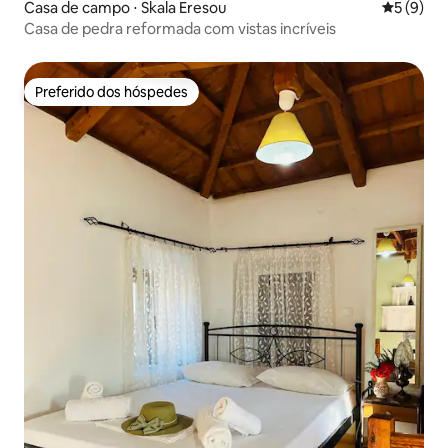
Casa de campo ⋅ Skala Eresou
5 de uma 
5 (9)
Casa de pedra reformada com vistas incríveis
Preferido dos hóspedes
Preferido dos hóspedes