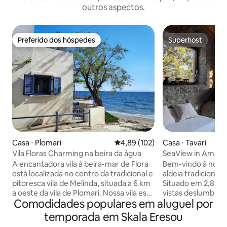
outros aspectos.
Preferido dos hóspedes
Superhost
Preferido dos hóspedes
Superhost
Casa ⋅ Plomari
4,89 de uma avaliação média de 
4,89 (102)
Casa ⋅ Tavari
Vila Floras Charming na beira da água
SeaView in Amazo
A encantadora vila à beira-mar de Flora
Bem-vindo à nossa
está localizada no centro da tradicional e
aldeia tradicional 
pitoresca vila de Melinda, situada a 6 km
Situado em 2,8 he
a oeste da vila de Plomari. Nossa vila está
vistas deslumbran
Comodidades populares em aluguel por
situada literalmente na praia, que é
pomares e bosques
conhecida por suas águas azuis
apenas 3 minutos 
temporada em Skala Eresou
cristalinas. A casa moderna recém-
imaculadas e tave