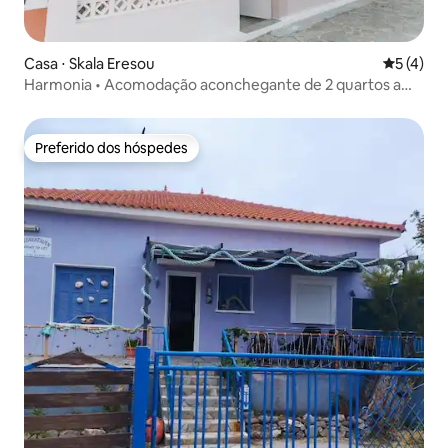
Casa ⋅ Skala Eresou
5 de uma 
5 (4)
Harmonia • Acomodação aconchegante de 2 quartos a
uma caminhada da Praia de Eressos
Preferido dos hóspedes
Preferido dos hóspedes