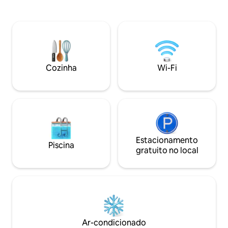
construída está totalmente equipada
conforto moderno
com todas as conveniências, como uma
Amazones Eco La
cozinha moderna, unidades de ar
mulheres, a casa 
condicionado em todos os quartos, TV,
Os hóspedes pode
Wi-Fi, etc. A famosa taverna grega
jardim orgânico (s
tradicional de Maria fica bem ao lado,
cozinha ao ar livr
onde você pode desfrutar de iguarias
externas sombread
Cozinha
Wi-Fi
locais o dia todo. Em nossa vila tranquila,
resfriamento para
você experimentará o grego em seu
em todas as estaç
verão, assistindo ao pôr do sol.
Estacionamento
Piscina
gratuito no local
Ar-condicionado