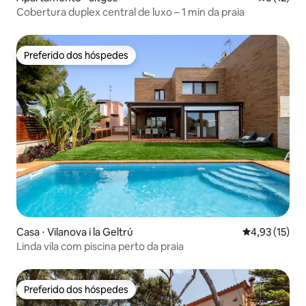
Cobertura duplex central de luxo – 1 min da praia
Preferido dos hóspedes
Preferido dos hóspedes
Casa ⋅ Vilanova i la Geltrú
4,93 de uma a
4,93 (15)
Linda vila com piscina perto da praia
Preferido dos hóspedes
Preferido dos hóspedes