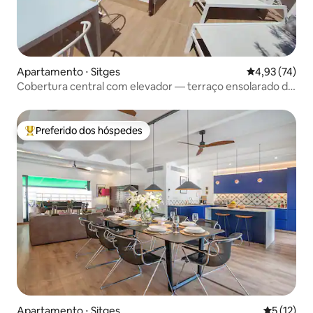
Apartamento ⋅ Sitges
4,93 de uma a
4,93 (74)
Cobertura central com elevador — terraço ensolarado de
50 m²
Preferido dos hóspedes
Entre os melhores preferidos dos hóspedes
Apartamento ⋅ Sitges
5 de uma a
5 (12)