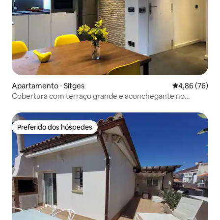
Apartamento ⋅ Sitges
4,86 de uma a
4,86 (76)
Cobertura com terraço grande e aconchegante no
centro de Sitges
Preferido dos hóspedes
Preferido dos hóspedes