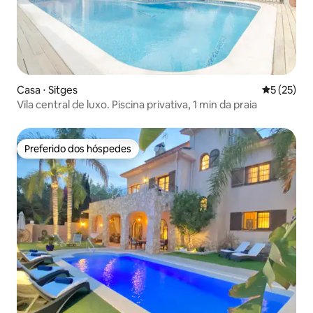
Casa ⋅ Sitges
5 de uma a
5 (25)
Vila central de luxo. Piscina privativa, 1 min da praia
Preferido dos hóspedes
Preferido dos hóspedes