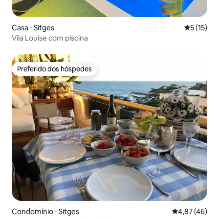
Casa ⋅ Sitges
5 de uma a
5 (15)
Vila Louise com piscina
Preferido dos hóspedes
Preferido dos hóspedes
Condomínio ⋅ Sitges
4,87 de uma a
4,87 (46)