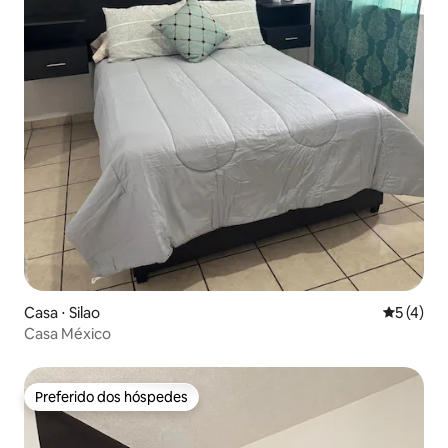
Casa ⋅ Silao
5 de uma 
5 (4)
Casa México
Preferido dos hóspedes
Preferido dos hóspedes