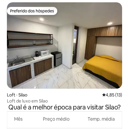
Preferido dos hóspedes
Preferido dos hóspedes
Loft ⋅ Silao
4,85 de uma a
4,85 (13)
Loft de luxo em Silao
Qual é a melhor época para visitar Silao?
Mês
Preço médio
Temp. média