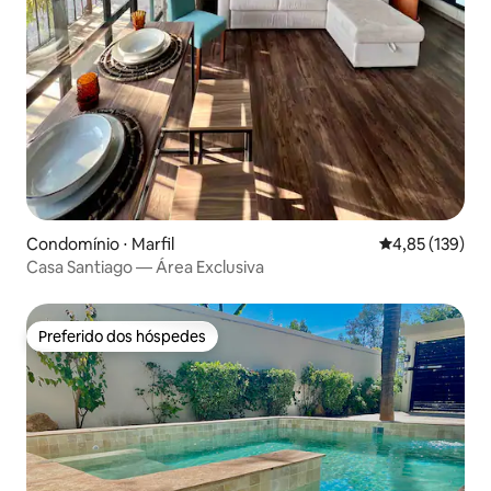
Condomínio ⋅ Marfil
4,85 de uma av
4,85 (139)
Casa Santiago — Área Exclusiva
Preferido dos hóspedes
Preferido dos hóspedes