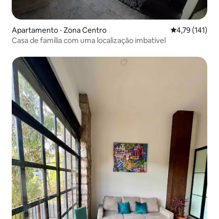
Apartamento ⋅ Zona Centro
4,79 de uma av
4,79 (141)
Casa de família com uma localização imbatível