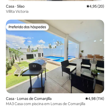
Casa ⋅ Silao
4,95 de uma a
4,95 (20)
Villita Victoria
Preferido dos hóspedes
Preferido dos hóspedes
Casa ⋅ Lomas de Comanjilla
4,98 de uma av
4,98 (114)
MA3 Casa com piscina em Lomas de Comanjilla