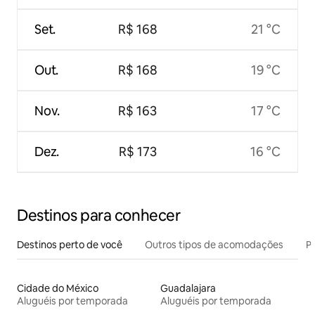
Set.
R$ 168
21 °C
Out.
R$ 168
19 °C
Nov.
R$ 163
17 °C
Dez.
R$ 173
16 °C
Destinos para conhecer
Destinos perto de você
Outros tipos de acomodações
Pr
Cidade do México
Guadalajara
Aluguéis por temporada
Aluguéis por temporada