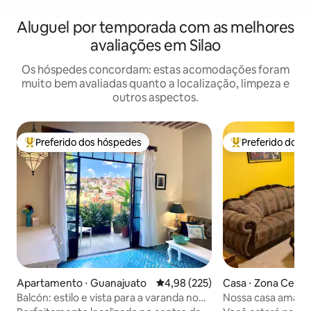
Aluguel por temporada com as melhores
avaliações em Silao
Os hóspedes concordam: estas acomodações foram
muito bem avaliadas quanto a localização, limpeza e
outros aspectos.
Preferido dos hóspedes
Preferido dos 
Entre os melhores preferidos dos hóspedes
Entre os melhore
Apartamento ⋅ Guanajuato
4,98 de uma avaliação média de 
4,98 (225)
Casa ⋅ Zona Centr
Balcón: estilo e vista para a varanda no
Nossa casa amare
centro