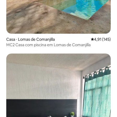
Casa ⋅ Lomas de Comanjilla
4,91 de uma av
4,91 (145)
MC2 Casa com piscina em Lomas de Comanjilla