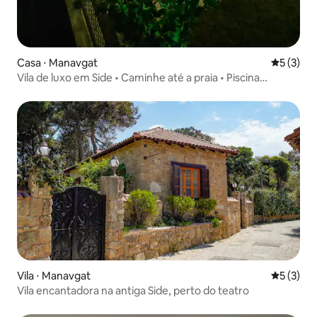
Casa ⋅ Manavgat
5 de uma 
5 (3)
Vila de luxo em Side • Caminhe até a praia • Piscina
compartilhada
Vila ⋅ Manavgat
5 de uma 
5 (3)
Vila encantadora na antiga Side, perto do teatro