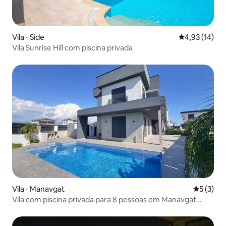
Vila ⋅ Side
4,93 de uma a
4,93 (14)
Vila Sunrise Hill com piscina privada
Vila ⋅ Manavgat
5 de uma 
5 (3)
Vila com piscina privada para 8 pessoas em Manavgat
Sorgun