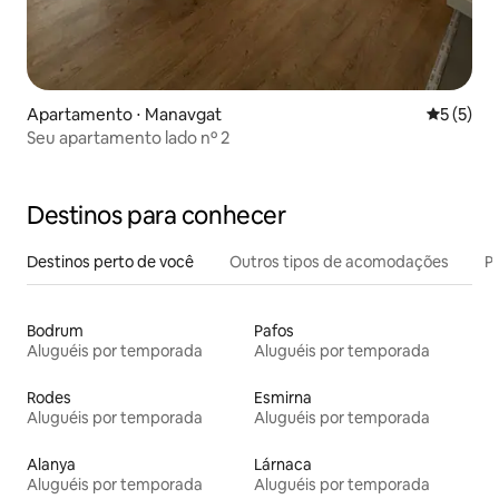
Apartamento ⋅ Manavgat
5 de uma 
5 (5)
Seu apartamento lado nº 2
Destinos para conhecer
Destinos perto de você
Outros tipos de acomodações
Pr
Bodrum
Pafos
Aluguéis por temporada
Aluguéis por temporada
Rodes
Esmirna
Aluguéis por temporada
Aluguéis por temporada
Alanya
Lárnaca
Aluguéis por temporada
Aluguéis por temporada