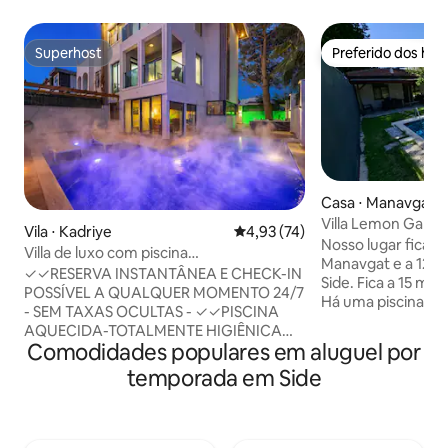
Superhost
Preferido dos hó
Superhost
Preferido dos hó
Casa ⋅ Manavgat
Villa Lemon Gard
Vila ⋅ Kadriye
4,93 de uma avaliação média de
4,93 (74)
Nosso lugar fica a
Villa de luxo com piscina
Manavgat e a 12 k
aquecida/jacuzzi/quartos com banheiro
✓✓RESERVA INSTANTÂNEA E CHECK-IN
Side. Fica a 15 min
privativo
POSSÍVEL A QUALQUER MOMENTO 24/7
Há uma piscina pri
- SEM TAXAS OCULTAS - ✓✓PISCINA
nossa casa isolada,
AQUECIDA-TOTALMENTE HIGIÊNICA
pinheiros, longe d
Comodidades populares em aluguel por
✓✓Quartos com banheiro Duas
barulho da cidade.
banheiras de hidromassagem✓✓
temporada em Side
disponível para us
internas e externas ✓✓Aeroporto a
hóspedes. Nossa c
apenas 20 minutos ✓✓Cozinha
jardim privado. Há 
totalmente equipada ✓ ✓ INTERNET
em nosso jardim. 
RÁPIDA A vila de luxo Casa Pura Vida fica