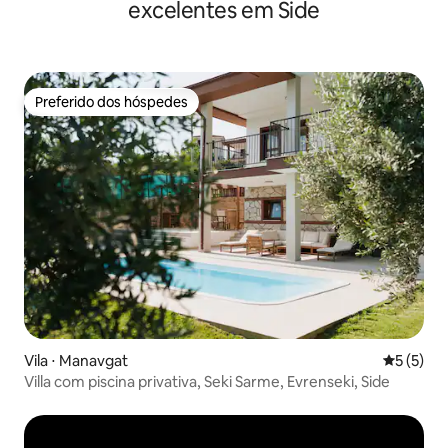
excelentes em Side
Preferido dos hóspedes
Preferido dos hóspedes
Vila ⋅ Manavgat
5 de uma 
5 (5)
Villa com piscina privativa, Seki Sarme, Evrenseki, Side