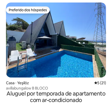
Preferido dos hóspedes
Preferido dos hóspedes
Casa ⋅ Yeşilöz
5 de uma a
5 (21)
avillabungalow B BLOCO
Aluguel por temporada de apartamento
com ar-condicionado