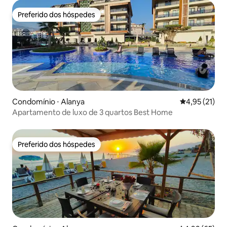
Preferido dos hóspedes
Preferido dos hóspedes
Condomínio ⋅ Alanya
4,95 de uma a
4,95 (21)
Apartamento de luxo de 3 quartos Best Home
Preferido dos hóspedes
Preferido dos hóspedes