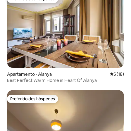
Preferido dos hóspedes
Apartamento ⋅ Alanya
5 de uma a
5 (18)
Best Perfect Warm Home ın Heart Of Alanya
Preferido dos hóspedes
Preferido dos hóspedes