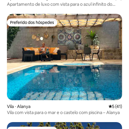
Apartamento de luxo com vista para o azul infinito do
Mediterrâneo
Preferido dos hóspedes
Preferido dos hóspedes
Vila ⋅ Alanya
5 de uma a
5 (41)
Vila com vista para o mar e o castelo com piscina – Alanya