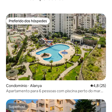
Preferido dos hóspedes
Preferido dos hóspedes
Condomínio ⋅ Alanya
4,8 de uma a
4,8 (25)
Apartamento para 6 pessoas com piscina perto do mar
em Alanya
Superhost
Superhost