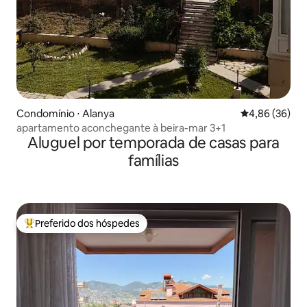
Condomínio ⋅ Alanya
4,86 de uma a
4,86 (36)
apartamento aconchegante à beira-mar 3+1
Aluguel por temporada de casas para
famílias
Preferido dos hóspedes
Entre os melhores preferidos dos hóspedes