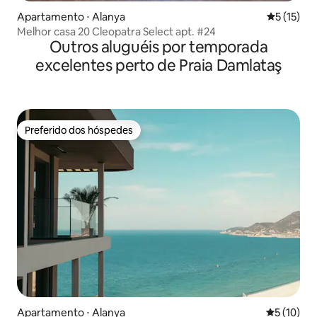
Apartamento ⋅ Alanya
5 de uma a
5 (15)
Melhor casa 20 Cleopatra Select apt. #24
Outros aluguéis por temporada
excelentes perto de Praia Damlataş
Preferido dos hóspedes
Preferido dos hóspedes
Apartamento ⋅ Alanya
5 de uma a
5 (10)