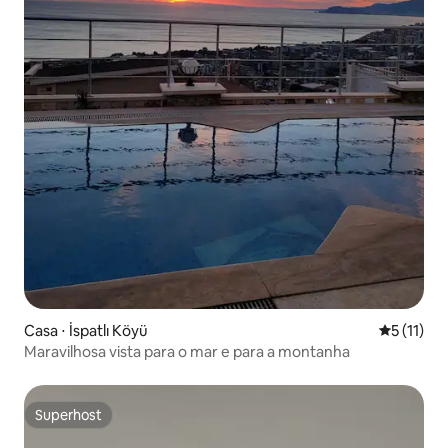
Casa ⋅ İspatlı Köyü
5 de uma a
5 (11)
Maravilhosa vista para o mar e para a montanha
Superhost
Superhost