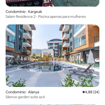
Condomínio ⋅ Kargıcak
Salam Residence 2 - Piscina apenas para mulheres
Condomínio ⋅ Alanya
4,88 de uma a
4,88 (24)
Sılence garden suite az4