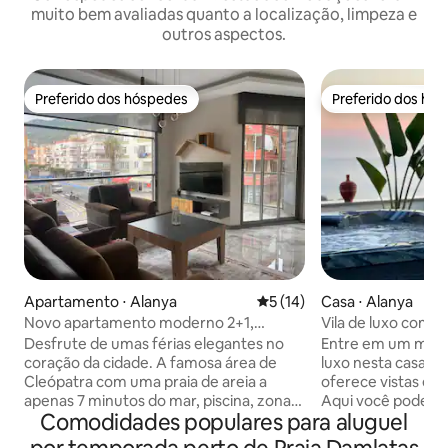
muito bem avaliadas quanto a localização, limpeza e
outros aspectos.
Preferido dos hóspedes
Preferido dos hó
Preferido dos hóspedes
Preferido dos hó
Apartamento ⋅ Alanya
5 de uma avaliação média de
5 (14)
Casa ⋅ Alanya
Novo apartamento moderno 2+1,
Vila de luxo com t
Cleópatra ao lado do mar
Desfrute de umas férias elegantes no
Entre em um mund
coração da cidade. A famosa área de
luxo nesta casa r
Cleópatra com uma praia de areia a
oferece vistas esp
apenas 7 minutos do mar, piscina, zona
Aqui você pode r
Comodidades populares para aluguel
aconchegante cercada, férias
desfrutar de uma 
relaxantes com família, cafés,
hidromassagem de