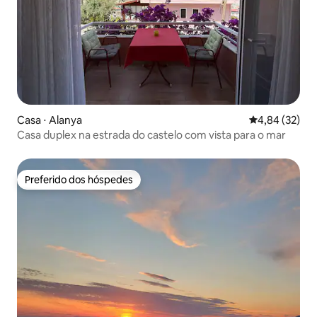
Casa ⋅ Alanya
4,84 de uma a
4,84 (32)
Casa duplex na estrada do castelo com vista para o mar
Preferido dos hóspedes
Preferido dos hóspedes