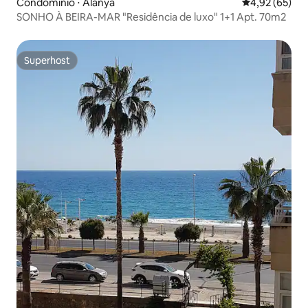
Condomínio ⋅ Alanya
4,92 de uma a
4,92 (65)
SONHO À BEIRA-MAR "Residência de luxo" 1+1 Apt. 70m2
Superhost
Superhost