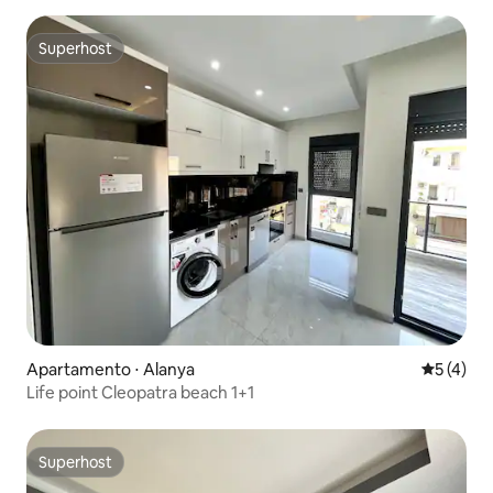
Superhost
Superhost
Apartamento ⋅ Alanya
5 de uma 
5 (4)
Life point Cleopatra beach 1+1
Superhost
Superhost