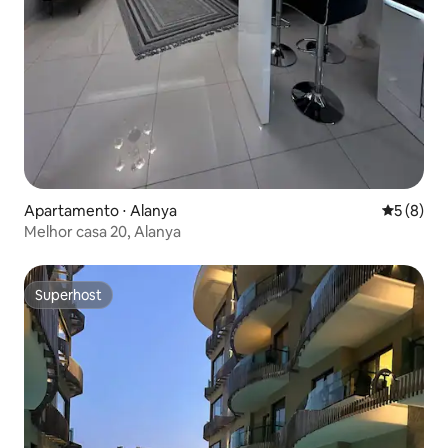
Apartamento ⋅ Alanya
5 de uma 
5 (8)
Melhor casa 20, Alanya
Superhost
Superhost