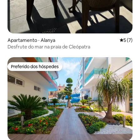
Apartamento ⋅ Alanya
5 de uma 
5 (7)
Desfrute do mar na praia de Cleópatra
Preferido dos hóspedes
Preferido dos hóspedes