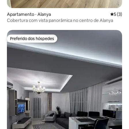
Apartamento ⋅ Alanya
5 de uma 
5 (3)
Cobertura com vista panorâmica no centro de Alanya
Preferido dos hóspedes
Preferido dos hóspedes