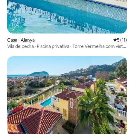
Casa ⋅ Alanya
5 de uma a
5 (11)
Vila de pedra · Piscina privativa · Torre Vermelha com vista
para o mar