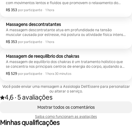
com movimentos lentos e fluidos que promovem o relaxamento do
sistema nervoso e ajudam você a recuperar o equilíbrio interior. Ideal
R$ 353
R$ 353 por participante
,
por participante
·
1 hora
para quem está passando por períodos de estresse, cansaço ou
simplesmente deseja desfrutar de um momento de relaxamento total.
Durante a sessão, cada movimento é pensado para conduzir você a um
Massagens descontratantes
estado de calma profunda, melhorando a circulação e proporcionando
A massagem descontratante atua em profundidade na tensão
uma agradável sensação de leveza e bem-estar geral.
muscular causada por estresse, má postura ou atividade física intensa.
Usando técnicas específicas e uma pressão cuidadosamente
R$ 353
R$ 353 por participante
,
por participante
·
1 hora
calibrada, trabalhamos nas áreas mais tensas para relaxar o músculo e
restaurar seu equilíbrio natural. É especialmente adequado para as
costas, o pescoço, os ombros e a região lombar. Durante a sessão, a
Massagem de reequilíbrio dos chakras
intensidade é ajustada às suas necessidades, garantindo um
A massagem de equilíbrio dos chakras é um tratamento holístico que
tratamento eficaz, mas sempre respeitoso com o seu corpo.
se concentra nos principais centros de energia do corpo, ajudando a
liberar bloqueios e estagnação que podem afetar seu estado
R$ 529
R$ 529 por participante
,
por participante
·
1 hora 30 minutos
emocional e físico. Por meio de toque consciente, movimentos
harmoniosos e técnicas energéticas, o fluxo natural da energia vital é
facilitado. Durante a sessão, você será conduzido a um estado de
Você pode enviar uma mensagem a Assiologia Dell'Essere para personalizar
relaxamento profundo, no qual seu corpo se sentirá leve e em
ou alterar o serviço.
equilíbrio.
4,6
·
5 avaliações
Avaliado com 4,6 de 5 estrelas, de um total de 5 avaliações
,
Mostrando 0 de 0 itens
Mostrar todos os comentários
Saiba como funcionam as avaliações
Minhas qualificações