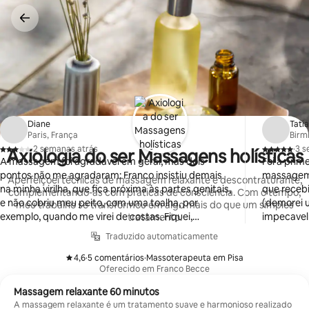
Pular
para
o
conteúdo
Diane
Tati
Paris, França
Birm
·
2 semanas atrás
·
3 s
Axiologia do ser Massagens holísticas
,
,
A massagem foi agradável em geral, mas dois
Foi a prim
pontos não me agradaram: Franco insistiu demais
massagem 
Aperfeiçoei técnicas de massagem relaxante e descontraturante,
na minha virilha, que fica próxima às partes genitais,
que rece
complementando-as com práticas de consciência. Com o tempo,
e não cobriu meu peito, com uma toalha, por
(demorei u
meu trabalho se transformou em algo mais do que um simples
exemplo, quando me virei de costas. Fiquei,
impecavel
tratamento.
portanto, com os seios à mostra e constrangida
(entrando 
Traduzido automaticamente
durante boa parte da sessão de massagem.
Franco aju
muito rela
4,6
·
5 comentários
·
Massoterapeuta em Pisa
,
,
Oferecido em Franco Becce
Massagem relaxante 60 minutos
A massagem relaxante é um tratamento suave e harmonioso realizado