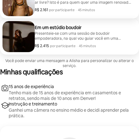
ar livre? Isto é para quem quer uma imagem renovada
e orientação profissional com fotos de qualidade. Sua
R$ 2.161
R$ 2.161 por participante
,
por participante
·
45 minutos
visão ou a minha!
Em um estúdio boudoir
Presenteie-se com uma sessão de boudoir
empoderadora, na qual vou guiar você em uma
experiência que fará com que se sinta confiante em
R$ 2.415
R$ 2.415 por participante
,
por participante
·
45 minutos
sua pele.
Você pode enviar uma mensagem a Alisha para personalizar ou alterar o
serviço.
Minhas qualificações
15 anos de experiência
Tenho mais de 15 anos de experiência em casamentos e
retratos, sendo mais de 10 anos em Denver!
Instrução e treinamento
Ganhei uma câmera no ensino médio e decidi aprender pela
prática.