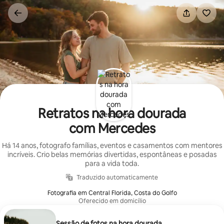
Pular
para
o
conteúdo
Retratos na hora dourada
com Mercedes
Há 14 anos, fotografo famílias, eventos e casamentos com mentores
incríveis. Crio belas memórias divertidas, espontâneas e posadas
para a vida toda.
Traduzido automaticamente
Fotografia em Central Florida, Costa do Golfo
Oferecido em domicílio
Sessão de fotos na hora dourada