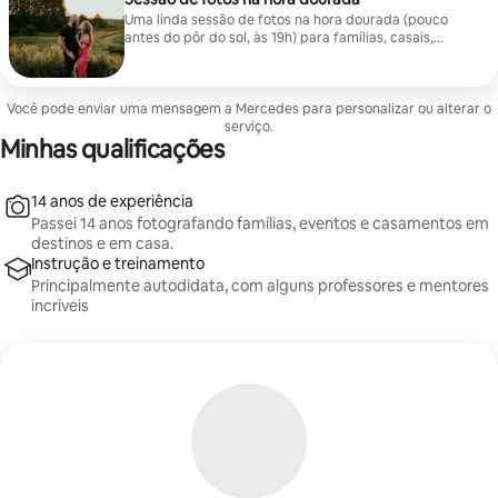
Uma linda sessão de fotos na hora dourada (pouco
antes do pôr do sol, às 19h) para famílias, casais,
crianças, para criar lembranças especiais de férias e
muito mais! O preço da sessão inclui a sessão
completa, a galeria online para download e o direito de
Você pode enviar uma mensagem a Mercedes para personalizar ou alterar o
impressão. As sessões serão realizadas às 19h em
qualquer local a até uma hora de Clearwater. Podemos
serviço.
Minhas qualificações
conversar sobre a sua visão e escolher Mal posso
esperar para conhecer vocês e criar lembranças para
a vida toda! Se você quiser organizar outro tipo de
sessão, envie um e-mail para hello@sadiennick.com
14 anos de experiência
Passei 14 anos fotografando famílias, eventos e casamentos em
destinos e em casa.
Instrução e treinamento
Principalmente autodidata, com alguns professores e mentores
incríveis