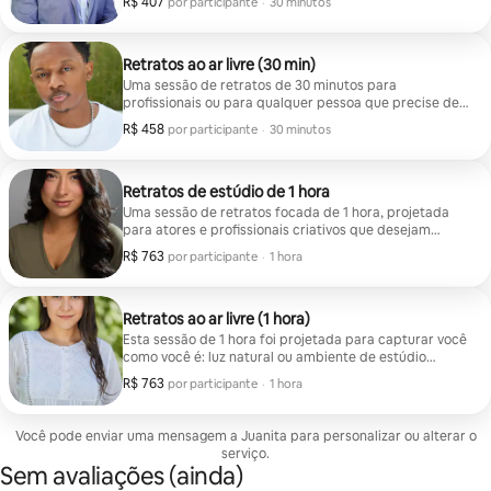
R$ 407
R$ 407 por participante
,
por participante
·
30 minutos
uso pessoal ou criativos. O pacote inclui 2 imagens
editadas e retocadas à sua escolha, com a opção de
comprar mais.
Retratos ao ar livre (30 min)
Uma sessão de retratos de 30 minutos para
profissionais ou para qualquer pessoa que precise de
uma foto profissional rápida. Ótimo para profissionais,
R$ 458
R$ 458 por participante
,
por participante
·
30 minutos
uso pessoal ou criativos. O pacote inclui 2 imagens
editadas e retocadas à sua escolha, com a opção de
comprar mais. O pacote inclui 2 imagens editadas e
retocadas à sua escolha, com a opção de comprar
Retratos de estúdio de 1 hora
mais.
Uma sessão de retratos focada de 1 hora, projetada
para atores e profissionais criativos que desejam
aprimorar sua marca pessoal. Vamos capturar uma
R$ 763
R$ 763 por participante
,
por participante
·
1 hora
variedade de looks naturais e expressivos, com
direcionamento sutil, para realçar sua personalidade e
versatilidade. Perfeito para perfis de seleção de
elenco, portfólios e uso profissional. O pacote inclui 4
Retratos ao ar livre (1 hora)
imagens editadas e retocadas à sua escolha, com a
Esta sessão de 1 hora foi projetada para capturar você
opção de comprar mais.
como você é: luz natural ou ambiente de estúdio
organizado, estilo minimalista e poses naturais. O
R$ 763
R$ 763 por participante
,
por participante
·
1 hora
objetivo é criar imagens sofisticadas e prontas para
uso em agências, que mostrem suas características
com clareza e facilidade. O pacote inclui 4 imagens
Você pode enviar uma mensagem a Juanita para personalizar ou alterar o
editadas e retocadas à sua escolha, com a opção de
serviço.
comprar mais.
Sem avaliações (ainda)