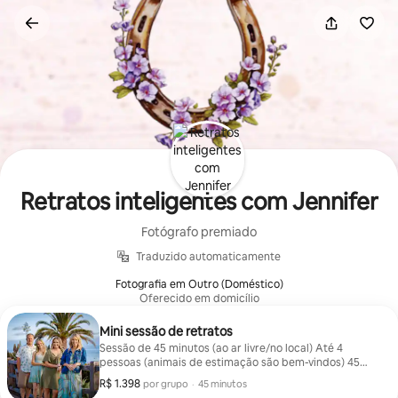
Pular
para
o
conteúdo
Retratos inteligentes com Jennifer
Fotógrafo premiado
Traduzido automaticamente
Fotografia em Outro (Doméstico)
Oferecido em domicílio
Mini sessão de retratos
Sessão de 45 minutos (ao ar livre/no local) Até 4
pessoas (animais de estimação são bem-vindos) 45
fotos entregues Galeria online / Downloads e compras
R$ 1.398
R$ 1.398 por grupo
,
por grupo
·
45 minutos
no site