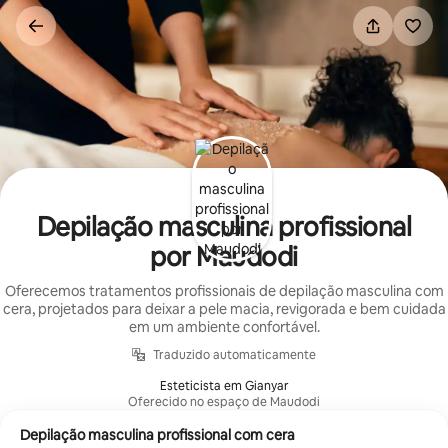
Pular
para
o
conteúdo
Depilação masculina profissional
por Maudodi
Oferecemos tratamentos profissionais de depilação masculina com
cera, projetados para deixar a pele macia, revigorada e bem cuidada
em um ambiente confortável.
Traduzido automaticamente
Esteticista em Gianyar
Oferecido no espaço de Maudodi
Depilação masculina profissional com cera