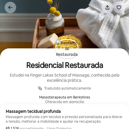
Pular
para
o
conteúdo
Residencial Restaurada
Estudei na Finger Lakes School of Massage, conhecida pela
excelência prática.
Traduzido automaticamente
Massoterapeuta em Berkshires
Oferecido em domicílio
Massagem tecidual profunda
Massagem profunda com tecidos e pressão personalizada para liberar
a tensão, melhorar a mobilidade e ajudar na recuperação.
R$ 1.526
R$ 1.526 por participante
,
por participante
·
1 hora 15 minutos