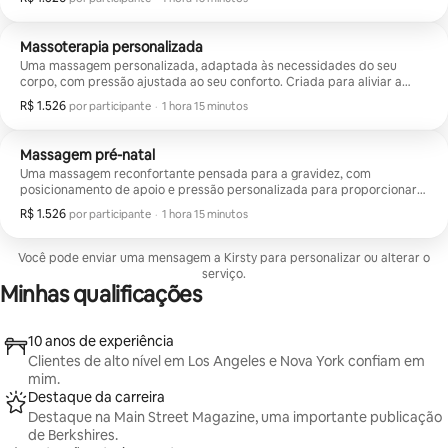
Massoterapia personalizada
Uma massagem personalizada, adaptada às necessidades do seu
corpo, com pressão ajustada ao seu conforto. Criada para aliviar a
tensão, promover o relaxamento e contribuir para o bem-estar geral.
R$ 1.526
R$ 1.526 por participante
,
por participante
·
1 hora 15 minutos
Massagem pré-natal
Uma massagem reconfortante pensada para a gravidez, com
posicionamento de apoio e pressão personalizada para proporcionar
conforto e alívio. Ajuda a aliviar a tensão, reduzir o estresse e
R$ 1.526
R$ 1.526 por participante
,
por participante
·
1 hora 15 minutos
promover o bem-estar geral durante este período especial.
Você pode enviar uma mensagem a Kirsty para personalizar ou alterar o
serviço.
Minhas qualificações
10 anos de experiência
Clientes de alto nível em Los Angeles e Nova York confiam em
mim.
Destaque da carreira
Destaque na Main Street Magazine, uma importante publicação
de Berkshires.