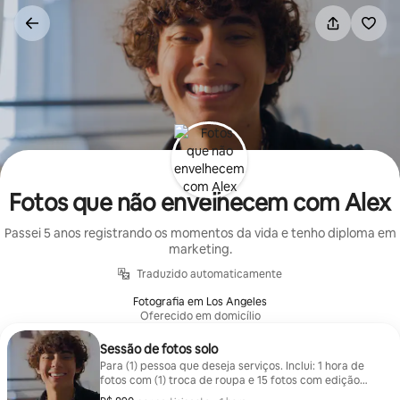
Pular
para
o
conteúdo
Fotos que não envelhecem com Alex
Passei 5 anos registrando os momentos da vida e tenho diploma em
marketing.
Traduzido automaticamente
Fotografia em Los Angeles
Oferecido em domicílio
Sessão de fotos solo
Para (1) pessoa que deseja serviços. Inclui: 1 hora de
fotos com (1) troca de roupa e 15 fotos com edição
profissional (as fotos são editadas por Alex Myers)