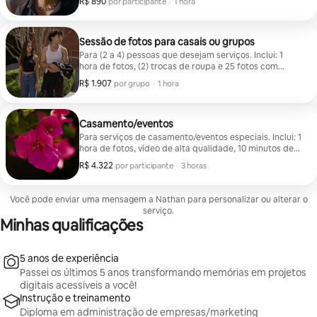
R$ 890
R$ 890 por participante
,
por participante
·
1 hora
Sessão de fotos para casais ou grupos
Para (2 a 4) pessoas que desejam serviços. Inclui: 1
hora de fotos, (2) trocas de roupa e 25 fotos com
edição profissional (as fotos são editadas por Alex
R$ 1.907
R$ 1.907 por grupo
,
por grupo
·
1 hora
Myers)
Casamento/eventos
Para serviços de casamento/eventos especiais. Inclui: 1
hora de fotos, vídeo de alta qualidade, 10 minutos de
filmagem, além de (2) trocas de roupa, se quiser. As
R$ 4.322
R$ 4.322 por participante
,
por participante
·
3 horas
fotos são editadas por mim, Alex Myers.
Você pode enviar uma mensagem a Nathan para personalizar ou alterar o
serviço.
Minhas qualificações
5 anos de experiência
Passei os últimos 5 anos transformando memórias em projetos
digitais acessíveis a você!
Instrução e treinamento
Diploma em administração de empresas/marketing