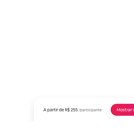
A partir de
A partir de R$ 255 por participante
R$ 255
Mostrar 
/participante