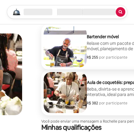
Comece sua busca
Local
Check-in/Checkout
Tipo de serviço
Bartender móvel
Relaxe com um pacote de
móvel, planejamento de 
plástico, frutas frescas 
R$ 255
R$ 255 por participante
por participante
Aula de coquetéis: prep
Beba, divirta-se e apren
interativa, ideal para am
R$ 382
R$ 382 por participante
por participante
Você pode enviar uma mensagem a Rochelle para person
Minhas qualificações