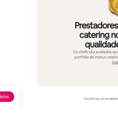
Prestadores
catering n
qualidade
Os chefs são avaliados qua
portfólio de menus criati
Sai
datas
Encontrou um proble