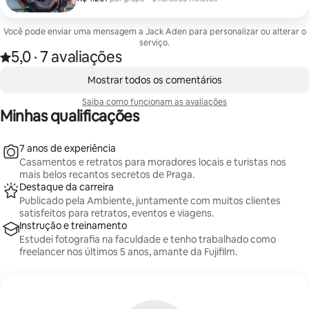
escolha estão incluídas. Impressões adicionais
aniversário, primeiras férias, pedido de casamento?
disponíveis após o ensaio.
Vamos explorar pelo menos 4 locais deslumbrantes,
com tempo para uma troca de roupa. Tudo isso será
Você pode enviar uma mensagem a Jack Aden para personalizar ou alterar o
planejado perfeitamente de acordo com seus planos
serviço.
de viagem. Você receberá um mínimo de 100 fotos
5,0
·
7 avaliações
Avaliado com 5,0 de 5 estrelas, de um total de 7 avaliações
editadas profissionalmente em até 72 horas. 3
,
impressões artísticas de 13×18 cm estão incluídas
Mostrando 0 de 0 itens
Mostrar todos os comentários
gratuitamente, com impressões adicionais disponíveis
após a sessão.
Saiba como funcionam as avaliações
Minhas qualificações
7 anos de experiência
Casamentos e retratos para moradores locais e turistas nos
mais belos recantos secretos de Praga.
Destaque da carreira
Publicado pela Ambiente, juntamente com muitos clientes
satisfeitos para retratos, eventos e viagens.
Instrução e treinamento
Estudei fotografia na faculdade e tenho trabalhado como
freelancer nos últimos 5 anos, amante da Fujifilm.