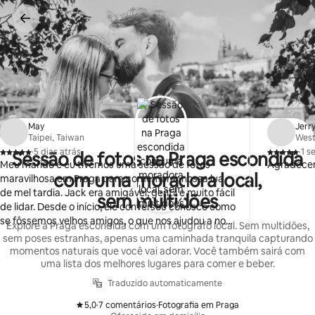
Pular
para
o
conteúdo
May
Jerr
Taipei, Taiwan
West
·
5 dias atrás
·
1 s
Sessão de fotos na Praga escondida
,
,
Meu marido e eu tivemos uma sessão de fotos
Agradecem
com uma moradora local,
maravilhosa em Praga para comemorar nossa lua
de mel tardia. Jack era amigável, gentil e muito fácil
sem multidões
de lidar. Desde o início, ele conversou conosco como
se fôssemos velhos amigos, o que nos ajudou a nos
Explore a Praga escondida com um fotógrafo local. Sem multidões,
sentir relaxados e confortáveis na frente da
sem poses estranhas, apenas uma caminhada tranquila capturando
câmera. Ele também nos levou a belos locais que
momentos naturais que você vai adorar. Você também sairá com
correspondiam às nossas preferências e nos
uma lista dos melhores lugares para comer e beber.
apresentou a alguns novos lugares que eram
Traduzido automaticamente
perfeitos para a sessão de fotos de um casal.
5,0
·
7 comentários
·
Fotografia em Praga
,
,