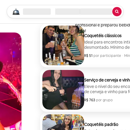
Jordan
Hudson, Flórida
Comece sua busca
Local
Check-in/Checkout
Tipo de serviço
·
março de 2026
,
. As margaritas de amora foram um
Coquetéis exclusivos 🍸 ofer
profissional e preparou bebi
festa!
Coquetéis clássicos
Ideal para encontros int
desmontado. Mínimo de 
R$ 51
R$ 51 por participante
por participante
·
Mín
Mín
Serviço de cerveja e vin
Eleve o nível do seu enc
de cerveja e vinho para 
Seu barman servirá os 
R$ 763
R$ 763 por grupo
por grupo
limpa e ajudará a criar 
hóspedes fornecem toda a
suprimentos. Perfeito par
corporativos. O serviço 
alcoólicas.
Coquetéis padrão