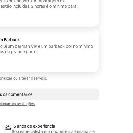
ento ou encontro. A montagem e a
ão incluídas. 2 horas é o mínimo para
om Barback
nclui um barman VIP e um barback por no mínimo
tos de grande porte.
lizar ou alterar o serviço.
 avaliações
s os comentários
ionam as avaliações
15 anos de experiência
Sou especialista em coquetéis artesanais e