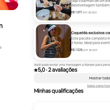
Seja o barman de um ev
desmontagem também est
reservar.
R$ 1.017
R$ 1.017 por grupo
por grupo
m
Coquetéis exclusivos c
Este pacote completo i
2 horas. Ideal para even
e
R$ 1.526
R$ 1.526 por grupo
por grupo
Você pode enviar uma mensagem a Noreen para persona
5,0
·
2 avaliações
Avaliado com 5,0 de 5 estrelas, de um total de 2
,
Mostrando 0 de 0 itens
Mostrar todo
Saiba como func
Minhas qualificações