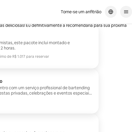
Torne-se um anfitrião
ece um ótimo atendimento por um preço razoável! Ela foi simpática e
das deliciosas! Eu definitivamente a recomendaria para sua próxima
imistas, este pacote inclui montado e
2 horas.
imo de R$ 1.017 para reservar
imo de R$ 1.017 para reservar
ho
ontro com um serviço profissional de bartending
festas privadas, celebrações e eventos especiais.
hóspedes, manterá uma estação de bebidas
uma experiência tranquila e acolhedora. Os
 cerveja, vinho, gelo, mixers, copos e
a aniversários, jantares, festas e eventos
não inclui a compra ou o fornecimento de bebidas