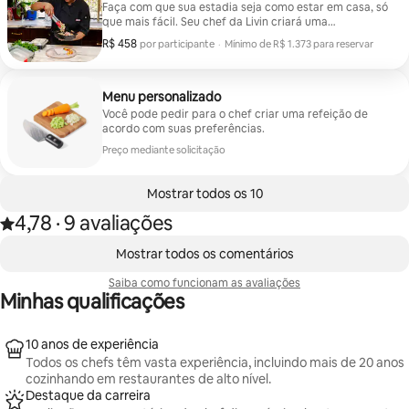
Faça com que sua estadia seja como estar em casa, só
que mais fácil. Seu chef da Livin criará uma
experiência gastronômica personalizada, adaptada às
R$ 458
R$ 458 por participante
por participante
·
Mínimo de R$ 1.373 para reservar
preferências, necessidades alimentares e horários do
Mínimo de R$ 1.373 para reservar
seu grupo. Inclui: • Cardápio totalmente personalizado
com base nas suas preferências • Compras de
supermercado com ingredientes frescos e de alta
Menu personalizado
qualidade • Culinária no local, na sua cozinha do
Você pode pedir para o chef criar uma refeição de
Airbnb • Refeições adicionais preparadas e disponíveis
acordo com suas preferências.
para sua estadia • Limpeza completa da cozinha
Preço mediante solicitação
Mostrar todos os 10
4,78
·
9 avaliações
Avaliado com 4,78 de 5 estrelas, de um total de 9 avaliações
,
Mostrando 0 de 0 itens
Mostrar todos os comentários
Saiba como funcionam as avaliações
Minhas qualificações
10 anos de experiência
Todos os chefs têm vasta experiência, incluindo mais de 20 anos
cozinhando em restaurantes de alto nível.
Destaque da carreira