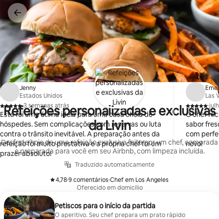
Pular
para
o
conteúdo
Jenny
Emel
Estados Unidos
Las 
·
3 semanas atrás
·
jul
Refeições personalizadas e exclusivas
,
,
Esta foi uma ótima ideia para uma casa cheia de
O chef Nick
da Livin
hóspedes. Sem complicações com reservas ou luta
sabor fres
contra o trânsito inevitável. A preparação antes da
com perfei
Desfrute hoje de uma refeição exclusiva feita por um chef, comprada
refeição foi muito prestativa e a própria chef foi um
novo!
e preparada para você em seu Airbnb, com limpeza incluída.
prazer absoluto!
Traduzido automaticamente
4,78
·
9 comentários
·
Chef em Los Angeles
,
,
Oferecido em domicílio
Petiscos para o início da partida
O aperitivo. Seu chef prepara um prato rápido