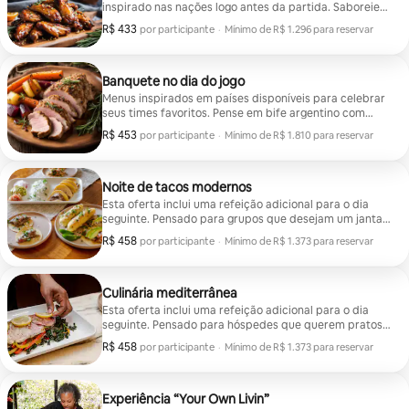
inspirado nas nações logo antes da partida. Saboreie
de tudo, desde asinhas de frango do dia do jogo a
R$ 433
R$ 433 por participante
por participante
·
Mínimo de R$ 1.296 para reservar
elotes mexicanos, patatas bravas espanholas, molho
Mínimo de R$ 1.296 para reservar
quente de feijão com batatas fritas e muito mais —
você escolhe! Reúna sua turma, abra a garrafa, assista
ao hino e aproveite.
Banquete no dia do jogo
Menus inspirados em países disponíveis para celebrar
seus times favoritos. Pense em bife argentino com
chimichurri, coq au vin francês ou paella espanhola
R$ 453
R$ 453 por participante
por participante
·
Mínimo de R$ 1.810 para reservar
quando o momento pedir.
Mínimo de R$ 1.810 para reservar
Noite de tacos modernos
Esta oferta inclui uma refeição adicional para o dia
seguinte. Pensado para grupos que desejam um jantar
animado e interativo, ao mesmo tempo divertido e
R$ 458
R$ 458 por participante
por participante
·
Mínimo de R$ 1.373 para reservar
requintado. Seu chef prepara uma seleção de tacos
Mínimo de R$ 1.373 para reservar
para você montar com ingredientes frescos, várias
opções de proteína e acompanhamentos vibrantes,
personalizados de acordo com as preferências
Culinária mediterrânea
alimentares e o tamanho do grupo.
Esta oferta inclui uma refeição adicional para o dia
seguinte. Pensado para hóspedes que querem pratos
reconfortantes e bem preparados que reúnam todos à
R$ 458
R$ 458 por participante
por participante
·
Mínimo de R$ 1.373 para reservar
mesa. Este cardápio de inspiração mediterrânea para
Mínimo de R$ 1.373 para reservar
compartilhar é personalizado para o seu grupo e para
a estação, combinando clássicos requintados com
ingredientes frescos.
Experiência “Your Own Livin”