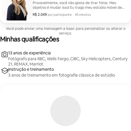
Provavelmente, você não gosta de tirar fotos. Meu
objetivo é mudar isso! Eu trago meu estúdio móvel de
fotos para o conforto do seu escritório ou casa. Não só
R$ 2.049
R$ 2.049 por participante
,
por participante
·
45 minutos
você está em um ambiente familiar, você também não
perde horas valiosas do seu dia de deslocamento para
a sua sessão. As fotos de rosto podem ser facilmente
Você pode enviar uma mensagem a Isaac para personalizar ou alterar o
concluídas durante o seu intervalo para o almoço.
serviço.
Sessões de 30 minutos Revisão de imagens no local
Minhas qualificações
através do meu laptop Entrega em 48 horas das
imagens retocadas
13 anos de experiência
Fotógrafo para RBC, Wells Fargo, CIBC, Sky Helicopters, Century
21, REMAX, Marriot
Instrução e treinamento
3 anos de treinamento em fotografia clássica de estúdio