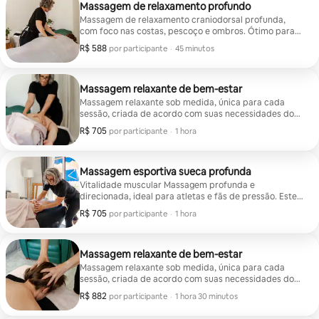
Massagem de relaxamento profundo
Massagem de relaxamento craniodorsal profunda,
com foco nas costas, pescoço e ombros. Ótimo para
aliviar stress, más posturas ou trabalho em frente a
R$ 588
R$ 588 por participante
,
por participante
·
45 minutos
uma tela. As manobras atuam no pescoço, nos
trapézios, nas escápulas e nas costas para relaxar os
músculos e aliviar a rigidez. O trabalho craniano
promove relaxamento nervoso profundo e liberta a
Massagem relaxante de bem-estar
mente. Em grupo ou em casal? Escreva-me para
Massagem relaxante sob medida, única para cada
receber uma oferta personalizada.
sessão, criada de acordo com suas necessidades do
momento. Combinando experiência e intuição, libero
R$ 705
R$ 705 por participante
,
por participante
·
1 hora
tensões, acalmo a mente e promovo um profundo
relaxamento. Movimentos lentos, envolventes e
rítmicos relaxam os músculos, melhoram a
flexibilidade e reduzem a dor e a rigidez. Ótimo para
Massagem esportiva sueca profunda
estresse, fadiga ou excesso de trabalho. Em grupo ou
Vitalidade muscular Massagem profunda e
em casal? Escreva para mim para receber uma oferta
direcionada, ideal para atletas e fãs de pressão. Este
personalizada.
tratamento alivia a tensão, reduz a dor e promove a
R$ 705
R$ 705 por participante
,
por participante
·
1 hora
recuperação muscular. Uso pressões longas,
massagem intensa, alongamento passivo e manobras
precisas para liberar áreas contraídas, melhorar a
flexibilidade e a amplitude de movimento. Em grupo ou
Massagem relaxante de bem-estar
em casal? Escreva para mim para receber uma oferta
Massagem relaxante sob medida, única para cada
personalizada.
sessão, criada de acordo com suas necessidades do
momento. Combinando experiência e intuição, libero
R$ 882
R$ 882 por participante
,
por participante
·
1 hora 30 minutos
tensões, acalmo a mente e promovo um profundo
relaxamento. Movimentos lentos, envolventes e