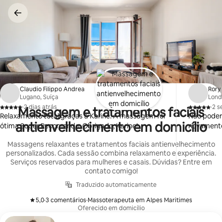
Pular
para
o
conteúdo
Claudio Filippo Andrea
Rory
Lugano, Suíça
Lond
·
2 dias atrás
·
2 s
Massagem e tratamentos faciais
,
,
Relaxamento total graças à Karine. A massagem foi
Não poderi
antienvelhecimento em domicílio
ótima Super Recomendo. Obrigado, Karine!
novament
Massagens relaxantes e tratamentos faciais antienvelhecimento
personalizados. Cada sessão combina relaxamento e experiência.
Serviços reservados para mulheres e casais. Dúvidas? Entre em
contato comigo!
Traduzido automaticamente
5,0
·
3 comentários
·
Massoterapeuta em Alpes Maritimes
,
,
Oferecido em domicílio