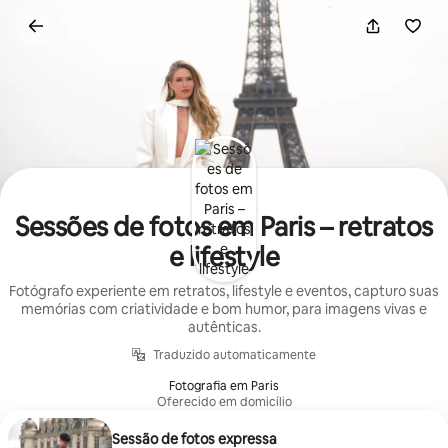
Pular
para
o
conteúdo
Sessões de fotos em Paris – retratos
e lifestyle
Fotógrafo experiente em retratos, lifestyle e eventos, capturo suas
memórias com criatividade e bom humor, para imagens vivas e
autênticas.
Traduzido automaticamente
Fotografia em Paris
Oferecido em domicílio
Sessão de fotos expressa