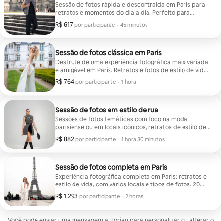
Sessão de fotos rápida e descontraída em Paris para
retratos e momentos do dia a dia. Perfeito para
guardar uma lembrança rápida da sua visita. 5–6 fotos
R$ 617
R$ 617 por participante
,
por participante
·
45 minutos
editadas
Sessão de fotos clássica em Paris
Desfrute de uma experiência fotográfica mais variada
e amigável em Paris. Retratos e fotos de estilo de vida
capturados em um ambiente alegre para criar
R$ 764
R$ 764 por participante
,
por participante
·
1 hora
lembranças únicas e inesquecíveis. 10 a 12 fotos
digitais editadas incluídas.
Sessão de fotos em estilo de rua
Sessões de fotos temáticas com foco na moda
parisiense ou em locais icônicos, retratos de estilo de
vida divertidos, atenção aos detalhes, estilo único e
R$ 882
R$ 882 por participante
,
por participante
·
1 hora 30 minutos
lembranças garantidas.
Sessão de fotos completa em Paris
Experiência fotográfica completa em Paris: retratos e
estilo de vida, com vários locais e tipos de fotos. 20
fotos digitais editadas para você ter lembranças
R$ 1.293
R$ 1.293 por participante
,
por participante
·
2 horas
vívidas, criativas e alegres + uma foto impressa de sua
escolha como recordação.
Você pode enviar uma mensagem a Florian para personalizar ou alterar o