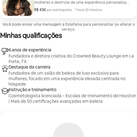
mulheres e desfrute de uma experiência personalizada
de lavagem e secagem projetada para ajudá-la a
R$ 436
R$ 436 por participante
,
por participante
·
1 hora 30 minutos
relaxar, sentir-se confiante e elegante. Sua sessão
inclui um shampoo profissional, um refresco para o
couro cabeludo e um secador suave e volumoso para
Você pode enviar uma mensagem a Estefania para personalizar ou alterar o
um acabamento macio e solto (sem cachos ou
serviço.
modelagem com babyliss). Esta experiência é ideal
Minhas qualificações
para viajantes, ocasiões especiais ou qualquer pessoa
que busque autocuidado elevado em um espaço
elegante e acolhedor.
6 anos de experiência
Fundadora e diretora criativa do Crowned Beauty Lounge em La
Porte, TX
Destaque da carreira
Fundadora de um salão de beleza de luxo exclusivo para
mulheres, focado em uma experiência elevada centrada no
hóspede
Instrução e treinamento
Cosmetologista licenciada – Escolas de treinamento de Houston
| Mais de 50 certificações avançadas em beleza