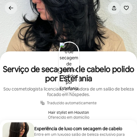
Pular
para
o
conteúdo
Serviço de secagem de cabelo polido
por Estefania
Sou cosmetologista licenciada e fundadora de um salão de beleza
focado em hóspedes.
Traduzido automaticamente
Hair stylist em Houston
Oferecido em domicílio
Experiência de luxo com secagem de cabelo
Entre em um luxuoso salão de beleza exclusivo para