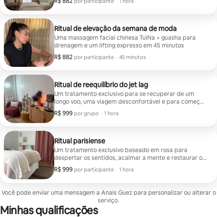
R$ 882
R$ 882 por participante
,
por participante
·
1 hora
preservar a beleza do rosto, tonificando e
preenchendo todo o rosto. Combate as linhas de
expressão. 100% natural, atua na flacidez da pele e
ajuda a combater os sinais de envelhecimento
Ritual de elevação da semana de moda
Uma massagem facial chinesa TuiNa + guasha para
drenagem e um lifting expresso em 45 minutos
R$ 882
R$ 882 por participante
,
por participante
·
45 minutos
Ritual de reequilíbrio do jet lag
Um tratamento exclusivo para se recuperar de um
longo voo, uma viagem desconfortável e para começar
sua estadia parisiense com as melhores vibrações
R$ 999
R$ 999 por grupo
,
por grupo
·
1 hora
Massagem facial e craniana, máscara relaxante 1 hora
de tratamento personalizado para uma redefinição
completa
Ritual parisiense
Um tratamento exclusivo baseado em rosa para
despertar os sentidos, acalmar a mente e restaurar o
brilho
R$ 999
R$ 999 por participante
,
por participante
·
1 hora
Você pode enviar uma mensagem a Anais Guez para personalizar ou alterar o
serviço.
Minhas qualificações