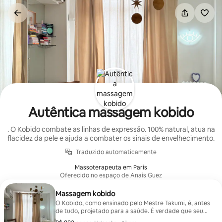
Pular
para
o
conteúdo
Autêntica massagem kobido
. O Kobido combate as linhas de expressão. 100% natural, atua na
flacidez da pele e ajuda a combater os sinais de envelhecimento.
Traduzido automaticamente
Massoterapeuta em Paris
Oferecido no espaço de Anais Guez
Massagem kobido
O Kobido, como ensinado pelo Mestre Takumi, é, antes
de tudo, projetado para a saúde. É verdade que seu
benefício mais célebre é sua excelente capacidade de