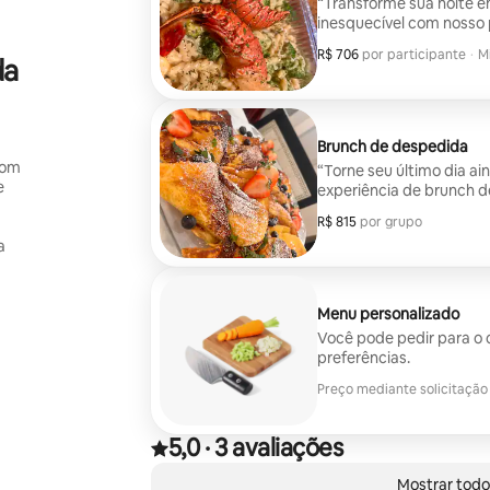
“Transforme sua noite 
inesquecível com nosso 
aniversários, pedidos d
R$ 706
R$ 706 por participante
por participante
·
M
da
amor, levamos a elegânc
M
a sua acomodação no Air
começa com um ambiente 
intimista para uma noite
Brunch de despedida
com
“Torne seu último dia ai
e
experiência de brunch 
por um chef especialmen
R$ 815
R$ 815 por grupo
por grupo
maneira descontraída e d
a
despedida inesquecível.
Menu personalizado
Você pode pedir para o 
preferências.
Preço mediante solicitação
5,0
·
3 avaliações
Avaliado com 5,0 de 5 estrelas, de um total de 3
,
Mostrando 0 de 0 itens
Mostrar todo