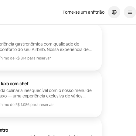
Torne-se um anfitrião
tivamente reservarei com ela novamente!
eriência gastronômica com qualidade de
 conforto do seu Airbnb. Nossa experiência de
 leva o luxo de um chef particular diretamente
ínimo de R$ 814 para reservar
iente inesquecível e intimista para qualquer
ínimo de R$ 814 para reservar
peritivo, salada, prato principal (1 ou 2
e carboidrato, com sobremesa!
luxo com chef
a culinária inesquecível com o nosso menu de
uxo — uma experiência exclusiva de vários
m aprecia alta gastronomia, sabores ousados e
ínimo de R$ 1.086 para reservar
ínimo de R$ 1.086 para reservar
r especialistas, cada um cuidadosamente
ingredientes sazonais, inspiração internacional
ntro