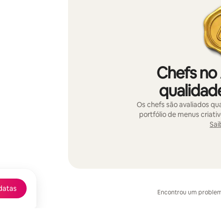
Chefs no
qualidade
Os chefs são avaliados qua
portfólio de menus criati
Sai
datas
Encontrou um proble