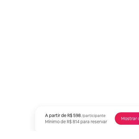
A partir de
A partir de R$ 598 por participante
R$ 598
/participante
Mostrar 
Mínimo de R$ 814 para reservar
Mínimo de R$ 814 para reservar