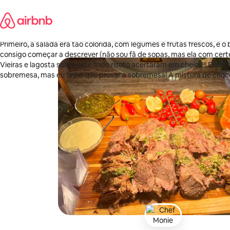
Pular
Brittney
para
Glenside, Pensilvânia
o
·
maio de 2026
,
Por onde começo? Desde o momento em que ela estacionou! Recebid
conteúdo
Primeiro, a salada era tão colorida, com legumes e frutas frescos, e 
consigo começar a descrever (não sou fã de sopas, mas ela com cer
Vieiras e lagosta sobre este lindo risoto acertaram em cheio!!!!! Defi
sobremesa, mas eu tinha que provar a sobremesa! A mistura de choc
frescos acertou em cheio! Se eu estiver na cidade novamente, farei u