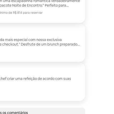
em uma escapadinha romântica verdadeiramente
pacote Noite de Encontro.” Perfeito para
e casamento ou simplesmente para celebrar o
ínimo de R$ 814 para reservar
ia de uma refeição requintada diretamente para
ínimo de R$ 814 para reservar
bnb ou espaço privado. Sua experiência
à luz de velas, criando um clima acolhedor e
 inesquecível.”
nda mais especial com nossa exclusiva
de checkout." Desfrute de um brunch preparado
te para você, no conforto do seu Airbnb. É uma
eliciosa de encerrar sua estadia e ter uma
”
chef criar uma refeição de acordo com suas
 avaliações
s os comentários