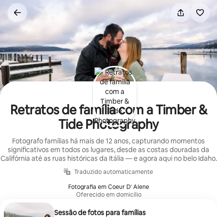
Pular
para
o
conteúdo
Retratos de família com a Timber &
Tide Photography
Fotografo famílias há mais de 12 anos, capturando momentos
significativos em todos os lugares, desde as costas douradas da
Califórnia até as ruas históricas da Itália — e agora aqui no belo Idaho.
Traduzido automaticamente
Fotografia em Coeur D' Alene
Oferecido em domicílio
Sessão de fotos para famílias