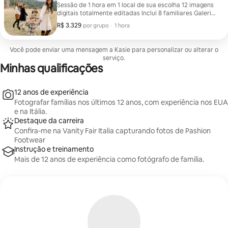
Sessão de 1 hora em 1 local de sua escolha 12 imagens
digitais totalmente editadas Inclui 8 familiares Galeria
online disponível por 12 meses
R$ 3.329
R$ 3.329 por grupo
,
por grupo
·
1 hora
Você pode enviar uma mensagem a Kasie para personalizar ou alterar o
serviço.
Minhas qualificações
12 anos de experiência
Fotografar famílias nos últimos 12 anos, com experiência nos EUA
e na Itália.
Destaque da carreira
Confira-me na Vanity Fair Italia capturando fotos de Pashion
Footwear
Instrução e treinamento
Mais de 12 anos de experiência como fotógrafo de família.