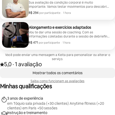
Sua avaliação da condição corporal é muito
importante. Vamos testar movimentos para descobrir
sua mobilidade. Depois, apresento exercícios
R$ 294
R$ 294 por participante
,
por participante
·
1 hora
adaptados para melhorar seu físico.
Alongamento e exercícios adaptados
Vou te dar uma sessão de coaching. Com as
informações coletadas durante a sessão de debriefing,
escolho os exercícios apropriados.
R$ 471
R$ 471 por participante
,
por participante
·
1 hora
Você pode enviar uma mensagem a Keita para personalizar ou alterar o
serviço.
5,0
·
1 avaliação
Avaliado com 5,0 de 5 estrelas, de um total de 1 avaliação
,
Mostrando 0 de 0 itens
Mostrar todos os comentários
Saiba como funcionam as avaliações
Minhas qualificações
3 anos de experiência
em Tóquio sala privada (+30 clientes) Anytime fitness (+20
clientes) em Paris +50 sessões
Instrução e treinamento