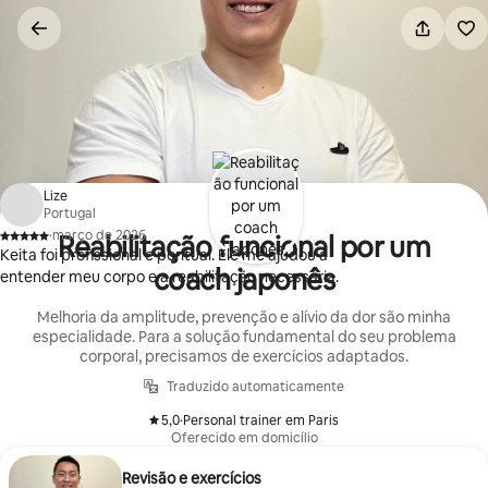
Pular
para
o
conteúdo
Lize
Portugal
·
março de 2026
Reabilitação funcional por um
,
Keita foi profissional e pontual. Ele me ajudou a
coach japonês
entender meu corpo e a reabilitação necessária.
Melhoria da amplitude, prevenção e alívio da dor são minha
especialidade. Para a solução fundamental do seu problema
corporal, precisamos de exercícios adaptados.
Traduzido automaticamente
5,0
·
Personal trainer em Paris
,
Oferecido em domicílio
Revisão e exercícios