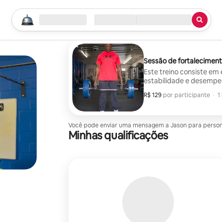
Comece sua busca
Local
Check-in/Checkout
Tipo de serviço
Sessão de fortalecimen
Este treino consiste em 
estabilidade e desempe
R$ 129
R$ 129 por participante
,
por participante
·
1
Você pode enviar uma mensagem a Jason para personali
Minhas qualificações