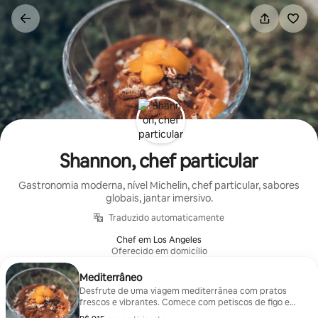
Pular
para
o
conteúdo
Shannon, chef particular
Gastronomia moderna, nível Michelin, chef particular, sabores
globais, jantar imersivo.
Traduzido automaticamente
Chef em Los Angeles
Oferecido em domicílio
Mediterrâneo
Desfrute de uma viagem mediterrânea com pratos
frescos e vibrantes. Comece com petiscos de figo e
presunto ou uma sopa saudável de espinafre e couve.