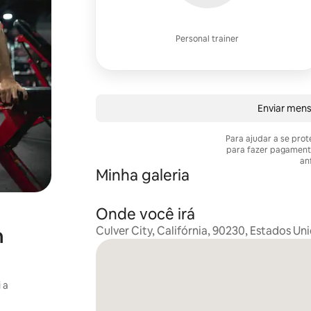
Personal trainer
Enviar men
Para ajudar a se pro
para fazer pagament
anf
Minha galeria
Onde você irá
Culver City, Califórnia, 90230, Estados Un
m
 a